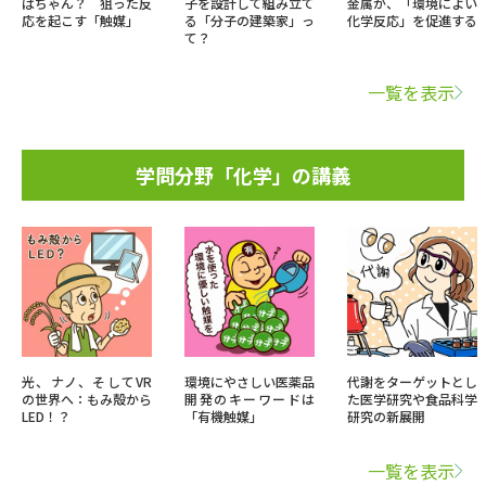
ばちゃん？ 狙った反
子を設計して組み立て
金属が、「環境によい
応を起こす「触媒」
る「分子の建築家」っ
化学反応」を促進する
て？
一覧を表示
学問分野「化学」の講義
光、ナノ、そしてVR
環境にやさしい医薬品
代謝をターゲットとし
の世界へ：もみ殻から
開発のキーワードは
た医学研究や食品科学
LED！？
「有機触媒」
研究の新展開
一覧を表示