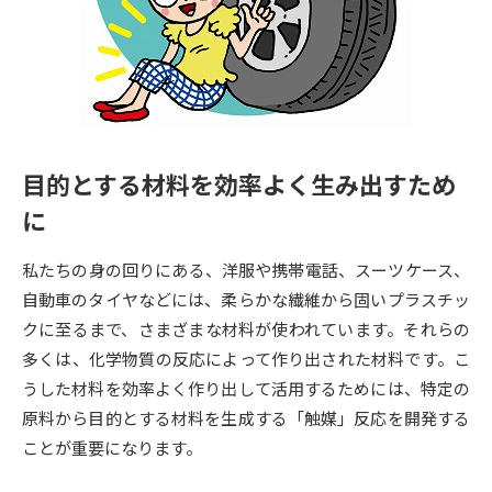
専門学校の資料請求
大学院の資料請求
大学入学共通テスト「受験案
留学・進学関連、塾・予備校
内」の請求
大学入学共通テスト「受験上の
高等学校卒業程度認定試験
配慮案内」の請求
目的とする材料を効率よく生み出すため
幼稚園教員資格認定試験
小学校教員資格認定試験
に
高等学校（情報）教員資格認定
試験
私たちの身の回りにある、洋服や携帯電話、スーツケース、
自動車のタイヤなどには、柔らかな繊維から固いプラスチッ
クに至るまで、さまざまな材料が使われています。それらの
大学研究
大学検索
多くは、化学物質の反応によって作り出された材料です。こ
うした材料を効率よく作り出して活用するためには、特定の
大学で学べる内容や特徴を調べる
原料から目的とする材料を生成する「触媒」反応を開発する
ことが重要になります。
国際・グローバルに強い大学特
新増設大学・学部・学科特集
集