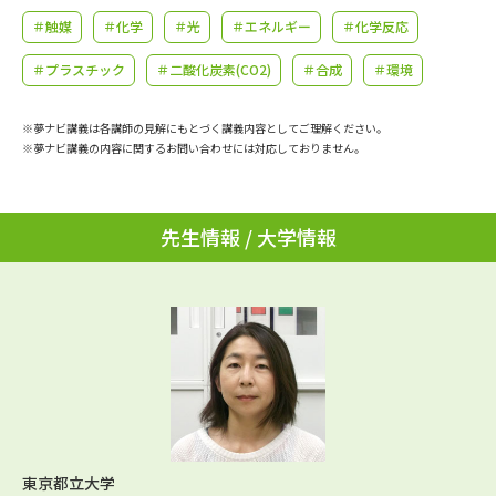
学問のミニ講義「夢ナビ講義」
学問分野解説
＃触媒
＃化学
＃光
＃エネルギー
＃化学反応
学問の教科書
夢ナビライブ
＃プラスチック
＃二酸化炭素(CO2)
＃合成
＃環境
ユーザーサポート
※夢ナビ講義は各講師の見解にもとづく講義内容としてご理解ください。
※夢ナビ講義の内容に関するお問い合わせには対応しておりません。
Ｑ＆Ａ よくあるご質問
大学進学IDについて
先生情報 / 大学情報
資料の料金の
受付内容・発送状況の確認
お支払いについて
テレメール
個人情報取扱規定
お支払いサイト
テレメール進学カタログ
特定商取引表記
訂正のご案内
東京都立大学