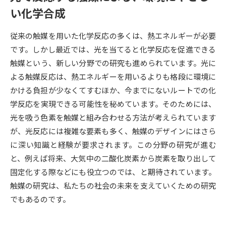
受験準備
資料検索
い化学合成
従来の触媒を用いた化学反応の多くは、熱エネルギーが必要
志望校・出願校を調べる
です。しかし最近では、光を当てると化学反応を促進できる
触媒という、新しい分野での研究も進められています。光に
併願校選び
受験スケジュールを立てよう
よる触媒反応は、熱エネルギーを用いるよりも格段に環境に
かける負担が少なくてすむほか、今までにないルートでの化
先輩が入学を決めた理由
テレメール全国一斉進学調査
学反応を実現できる可能性を秘めています。そのためには、
光を吸う色素を触媒と組み合わせる方法が考えられています
新生活お役立ちガイド
が、光反応には複雑な要素も多く、触媒のデザインにはさら
に深い知識と経験が要求されます。この分野の研究が進む
と、例えば将来、大気中の二酸化炭素から炭素を取り出して
学問発見
学問検索
固定化する際などにも役立つのでは、と期待されています。
触媒の研究は、私たちの社会の未来を支えていくための研究
でもあるのです。
大学で学びたい学問発見