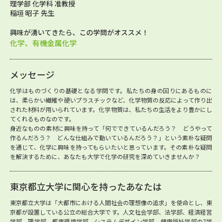
理学部 化学科 准教授
稲垣 昭子 先生
興味が湧いてきたら、この学問がオススメ！
化学、有機金属化学
メッセージ
化学はものづくりの基礎となる学問です。私たちの身の回りにあるものに
は、柔らかい繊維や硬いプラスチックなど、化学物質の反応によって作り出
された材料が用いられています。化学物質は、私たちの生活をより豊かにし
てくれるものなのです。
身近なものの素材に興味を持って「何でできているんだろう？ どうやって
作るんだろう？ どんな仕組みで動いているんだろう？」という素朴な疑問
を通じて、化学に興味を持ってもらいたいと思っています。その素朴な疑問
を解決するために、あなたも大学で化学の研究を深めていきませんか？
東京都立大学に関心を持ったあなたは
東京都立大学は「大都市における人間社会の理想像の追求」を使命とし、東
京都が設置している公立の総合大学です。人文社会学部、法学部、経済経営
学部、理学部、都市環境学部、システムデザイン学部、健康福祉学部の7学