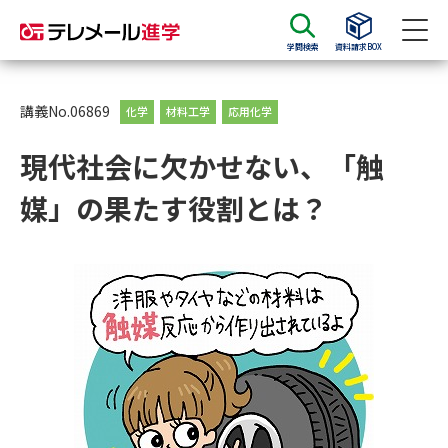
学問検索
資料請求BOX
資料請求
資料検索
講義No.06869
化学
材料工学
応用化学
現代社会に欠かせない、「触
大学・短大の資料種類から請求
媒」の果たす役割とは？
大学パンフ
学部・学科パンフ
総合型選抜・学校推薦型選抜 募
大学入学共通テスト利用選抜の
集要項＆願書
募集要項＆願書
過去問題集
大学・短大以外の資料から請求