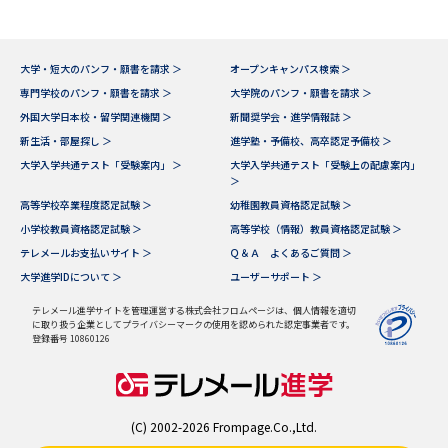
大学・短大のパンフ・願書を請求 ＞
オープンキャンパス検索 ＞
専門学校のパンフ・願書を請求 ＞
大学院のパンフ・願書を請求 ＞
外国大学日本校・留学関連機関 ＞
新聞奨学会・進学情報誌 ＞
新生活・部屋探し ＞
進学塾・予備校、高卒認定予備校 ＞
大学入学共通テスト「受験案内」 ＞
大学入学共通テスト「受験上の配慮案内」
＞
高等学校卒業程度認定試験 ＞
幼稚園教員資格認定試験 ＞
小学校教員資格認定試験 ＞
高等学校（情報）教員資格認定試験 ＞
テレメールお支払いサイト ＞
Ｑ＆Ａ よくあるご質問 ＞
大学進学IDについて ＞
ユーザーサポート ＞
テレメール進学サイトを管理運営する株式会社フロムページは、個人情報を適切
に取り扱う企業としてプライバシーマークの使用を認められた認定事業者です。
登録番号 10860126
(C) 2002-2026 Frompage.Co.,Ltd.