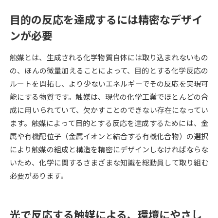
目的の反応を達成するには精密なデザイ
データサイエンス特集
奨学金・特待生制度特集
ンが必要
デジタルパンフレット
進路の３択
触媒とは、生成される化学物質自体には取り込まれないもの
新学年スタート号特集ページ
新学年スタート号特集ページ
の、ほんの微量加えることによって、目的とする化学反応の
（高3生用）
（高2生用）
ルートを開拓し、より少ないエネルギーでその反応を実現可
能にする物質です。触媒は、現代の化学工業でほとんどの合
SELFBRAND特集ページ
成に用いられていて、欠かすことのできない存在になってい
ます。触媒によって目的とする反応を達成するためには、金
オープンキャンパスなどを調べる
属や有機配位子（金属イオンと結合する有機化合物）の選択
により触媒の組成と構造を精密にデザインしなければならな
オープンキャンパス検索
実施プログラムから探す
いため、化学に関するさまざまな知識を総動員して取り組む
必要があります。
来場型・Web型イベント特集
夢ナビライブ
光で反応する触媒による、環境にやさし