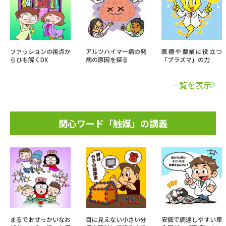
ファッションの視点か
アルツハイマー病の発
医療や農業に役立つ
らひも解くDX
病の原因を探る
「プラズマ」の力
一覧を表示
関心ワード「触媒」の講義
まるでおせっかいなお
目に見えない小さい分
安価で調達しやすい卑