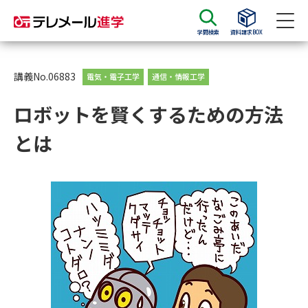
学問検索
資料請求BOX
資料請求
資料検索
講義No.06883
電気・電子工学
通信・情報工学
ロボットを賢くするための方法
大学・短大の資料種類から請求
とは
大学パンフ
学部・学科パンフ
総合型選抜・学校推薦型選抜 募
大学入学共通テスト利用選抜の
集要項＆願書
募集要項＆願書
過去問題集
大学・短大以外の資料から請求