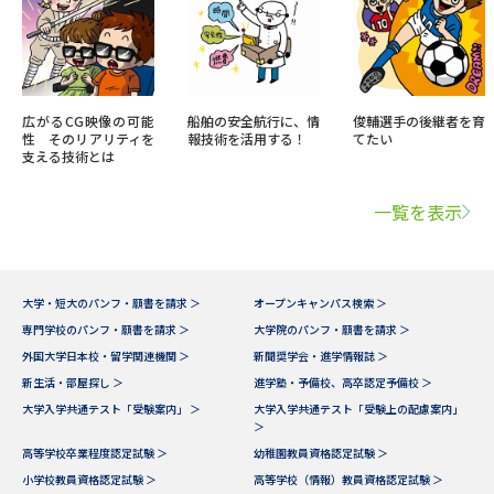
広がるCG映像の可能
船舶の安全航行に、情
俊輔選手の後継者を育
性 そのリアリティを
報技術を活用する！
てたい
支える技術とは
一覧を表示
大学・短大のパンフ・願書を請求 ＞
オープンキャンパス検索 ＞
専門学校のパンフ・願書を請求 ＞
大学院のパンフ・願書を請求 ＞
外国大学日本校・留学関連機関 ＞
新聞奨学会・進学情報誌 ＞
新生活・部屋探し ＞
進学塾・予備校、高卒認定予備校 ＞
大学入学共通テスト「受験案内」 ＞
大学入学共通テスト「受験上の配慮案内」
＞
高等学校卒業程度認定試験 ＞
幼稚園教員資格認定試験 ＞
小学校教員資格認定試験 ＞
高等学校（情報）教員資格認定試験 ＞