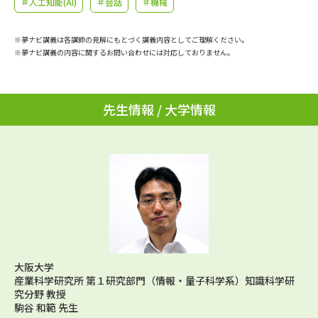
＃人工知能(AI)
＃会話
＃機械
学問のミニ講義「夢ナビ講義」
学問分野解説
※夢ナビ講義は各講師の見解にもとづく講義内容としてご理解ください。
学問の教科書
夢ナビライブ
※夢ナビ講義の内容に関するお問い合わせには対応しておりません。
ユーザーサポート
先生情報 / 大学情報
Ｑ＆Ａ よくあるご質問
大学進学IDについて
資料の料金の
受付内容・発送状況の確認
お支払いについて
テレメール
個人情報取扱規定
お支払いサイト
テレメール進学カタログ
特定商取引表記
訂正のご案内
大阪大学
産業科学研究所 第１研究部門（情報・量子科学系）知識科学研
究分野 教授
駒谷 和範 先生