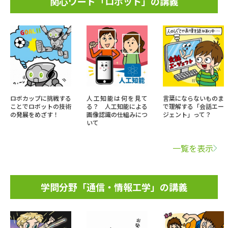
関心ワード「ロボット」の講義
ロボカップに挑戦する
人工知能は何を見て
言葉にならないものま
ことでロボットの技術
る？ 人工知能による
で理解する「会話エー
の発展をめざす！
画像認識の仕組みにつ
ジェント」って？
いて
一覧を表示
学問分野「通信・情報工学」の講義