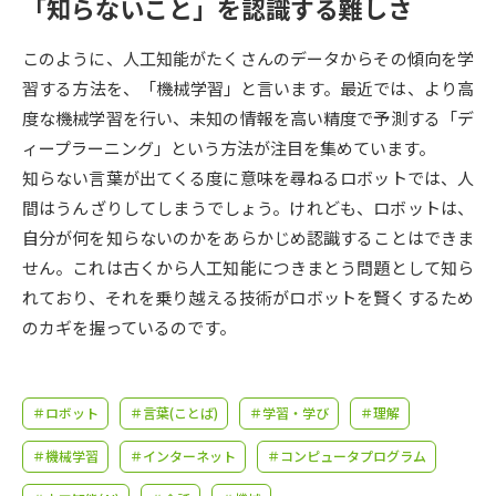
受験準備
資料検索
「知らないこと」を認識する難しさ
このように、人工知能がたくさんのデータからその傾向を学
志望校・出願校を調べる
習する方法を、「機械学習」と言います。最近では、より高
度な機械学習を行い、未知の情報を高い精度で予測する「デ
併願校選び
受験スケジュールを立てよう
ィープラーニング」という方法が注目を集めています。
知らない言葉が出てくる度に意味を尋ねるロボットでは、人
先輩が入学を決めた理由
間はうんざりしてしまうでしょう。けれども、ロボットは、
テレメール全国一斉進学調査
自分が何を知らないのかをあらかじめ認識することはできま
せん。これは古くから人工知能につきまとう問題として知ら
新生活お役立ちガイド
れており、それを乗り越える技術がロボットを賢くするため
のカギを握っているのです。
学問発見
学問検索
＃ロボット
＃言葉(ことば)
＃学習・学び
＃理解
大学で学びたい学問発見
＃機械学習
＃インターネット
＃コンピュータプログラム