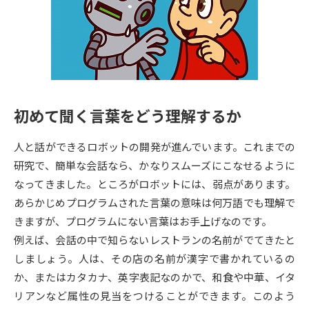
専門学校の資料請求
大学院の資料請求
大学入学共通テスト「受験案
留学・進学関連、塾・予備校
内」の請求
大学入学共通テスト「受験上の
高等学校卒業程度認定試験
配慮案内」の請求
初めて聞く言葉をどう理解するか
幼稚園教員資格認定試験
小学校教員資格認定試験
人と話ができるロボットの開発が進んでいます。これまでの
高等学校（情報）教員資格認定
試験
研究で、簡単な会話なら、かなりスムーズにこなせるように
なってきました。ところがロボットには、弱点があります。
あらかじめプログラムされた言葉の意味は何万語でも理解で
大学研究
大学検索
きますが、プログラムにない言葉はお手上げなのです。
例えば、会話の中で知らないレストランの名前がでてきたと
しましょう。人は、その店の名前が漢字で書かれているの
大学で学べる内容や特徴を調べる
か、またはカタカナ、英字表記なのかで、和食や中華、イタ
国際・グローバルに強い大学特
リアンなど属性の見当をつけることができます。このよう
新増設大学・学部・学科特集
集