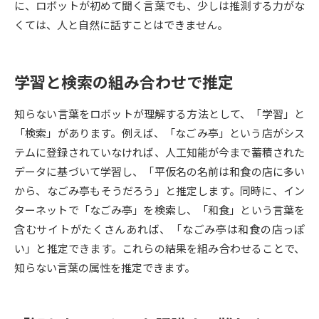
に、ロボットが初めて聞く言葉でも、少しは推測する力がな
くては、人と自然に話すことはできません。
データサイエンス特集
奨学金・特待生制度特集
デジタルパンフレット
進路の３択
学習と検索の組み合わせで推定
新学年スタート号特集ページ
新学年スタート号特集ページ
知らない言葉をロボットが理解する方法として、「学習」と
（高3生用）
（高2生用）
「検索」があります。例えば、「なごみ亭」という店がシス
SELFBRAND特集ページ
テムに登録されていなければ、人工知能が今まで蓄積された
データに基づいて学習し、「平仮名の名前は和食の店に多い
オープンキャンパスなどを調べる
から、なごみ亭もそうだろう」と推定します。同時に、イン
ターネットで「なごみ亭」を検索し、「和食」という言葉を
オープンキャンパス検索
実施プログラムから探す
含むサイトがたくさんあれば、「なごみ亭は和食の店っぽ
い」と推定できます。これらの結果を組み合わせることで、
来場型・Web型イベント特集
夢ナビライブ
知らない言葉の属性を推定できます。