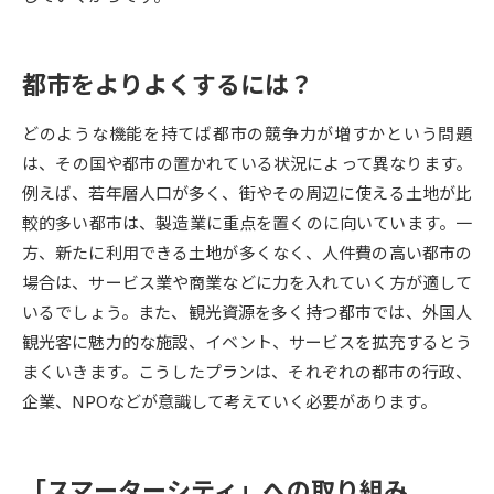
データサイエンス特集
奨学金・特待生制度特集
都市をよりよくするには？
デジタルパンフレット
進路の３択
どのような機能を持てば都市の競争力が増すかという問題
新学年スタート号特集ページ
新学年スタート号特集ページ
は、その国や都市の置かれている状況によって異なります。
（高3生用）
（高2生用）
例えば、若年層人口が多く、街やその周辺に使える土地が比
較的多い都市は、製造業に重点を置くのに向いています。一
SELFBRAND特集ページ
方、新たに利用できる土地が多くなく、人件費の高い都市の
場合は、サービス業や商業などに力を入れていく方が適して
オープンキャンパスなどを調べる
いるでしょう。また、観光資源を多く持つ都市では、外国人
観光客に魅力的な施設、イベント、サービスを拡充するとう
オープンキャンパス検索
実施プログラムから探す
まくいきます。こうしたプランは、それぞれの都市の行政、
企業、NPOなどが意識して考えていく必要があります。
来場型・Web型イベント特集
夢ナビライブ
「スマーターシティ」への取り組み