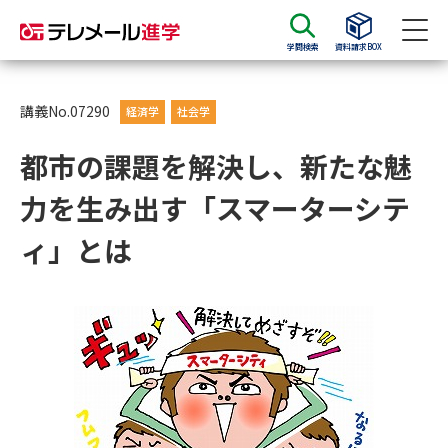
学問検索
資料請求BOX
資料請求
資料検索
講義No.07290
経済学
社会学
都市の課題を解決し、新たな魅
大学・短大の資料種類から請求
力を生み出す「スマーターシテ
大学パンフ
学部・学科パンフ
ィ」とは
総合型選抜・学校推薦型選抜 募
大学入学共通テスト利用選抜の
集要項＆願書
募集要項＆願書
過去問題集
大学・短大以外の資料から請求