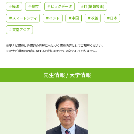
学問のミニ講義「夢ナビ講義」
学問分野解説
＃経済
＃都市
＃ビッグデータ
＃IT(情報技術)
＃スマートシティ
＃インド
＃中国
＃改善
＃日本
学問の教科書
夢ナビライブ
＃東南アジア
ユーザーサポート
※夢ナビ講義は各講師の見解にもとづく講義内容としてご理解ください。
※夢ナビ講義の内容に関するお問い合わせには対応しておりません。
Ｑ＆Ａ よくあるご質問
大学進学IDについて
資料の料金の
受付内容・発送状況の確認
お支払いについて
先生情報 / 大学情報
テレメール
個人情報取扱規定
お支払いサイト
テレメール進学カタログ
特定商取引表記
訂正のご案内