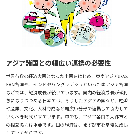
専門学校の資料請求
大学院の資料請求
大学入学共通テスト「受験案
留学・進学関連、塾・予備校
内」の請求
大学入学共通テスト「受験上の
高等学校卒業程度認定試験
配慮案内」の請求
幼稚園教員資格認定試験
小学校教員資格認定試験
アジア諸国との幅広い連携の必要性
高等学校（情報）教員資格認定
試験
世界有数の経済大国となった中国をはじめ、東南アジアのAS
EAN各国や、インドやバングラデシュといった南アジア各国
大学研究
大学検索
などでは、経済成長が続いています。国内の経済成長が頭打
ちになりつつある日本では、そうしたアジアの国々と、経済
や産業、文化、人材育成など幅広い分野で連携して協力して
大学で学べる内容や特徴を調べる
いくべき時代が来ています。中でも、アジア各国の大都市と
の相互協力は重要です。国の経済は、まず都市を基盤に成長
国際・グローバルに強い大学特
新増設大学・学部・学科特集
していくからです。
集