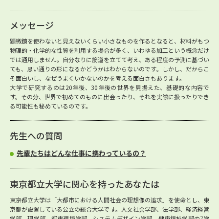
メッセージ
顕微鏡を使わないと見えないくらい小さなものを作るとなると、材料がもつ
物理的・化学的な性質を利用する場合が多く、いわゆる加工という概念だけ
では通用しません。自分なりに筋道を立てて考え、ある程度の予測に基づい
ても、思い通りの形になるかどうかはわからないのです。しかし、だからこ
そ面白いし、なぜうまくいかないのかを考える面白さもあります。
大学で研究するのは20年後、30年後の世界を見据えた、基礎的な内容で
す。その分、世界で初めてのものに出会ったり、それを実際に扱ったりでき
る可能性も秘めているのです。
先生への質問
先輩たちはどんな仕事に携わっているの？
東京都立大学に関心を持ったあなたは
東京都立大学は「大都市における人間社会の理想像の追求」を使命とし、東
京都が設置している公立の総合大学です。人文社会学部、法学部、経済経営
学部、理学部、都市環境学部、システムデザイン学部、健康福祉学部の7学