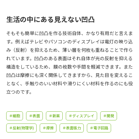
受験準備
資料検索
生活の中にある見えない凹凸
志望校・出願校を調べる
そもそも簡単に凹凸を作る技術自体、かなり有用だと言えま
併願校選び
受験スケジュールを立てよう
す。例えばテレビやパソコンのディスプレイは電灯の映り込
み（反射）を抑えるため、薄い層を何枚も重ねることで作ら
先輩が入学を決めた理由
れています。凹凸のある表面はそれ自体が光の反射を抑える
テレメール全国一斉進学調査
構造をしているため、膜の枚数や手間を軽減できます。また
凹凸は摩擦にも深く関係してきますから、見た目を変えるこ
新生活お役立ちガイド
となく、手触りのいい材料や滑りにくい材料を作るのにも役
立つのです。
学問発見
学問検索
＃細胞
＃表面
＃新薬
＃ディスプレイ
＃開発
大学で学びたい学問発見
＃反射(物理学)
＃摩擦
＃表面張力
＃電子回路