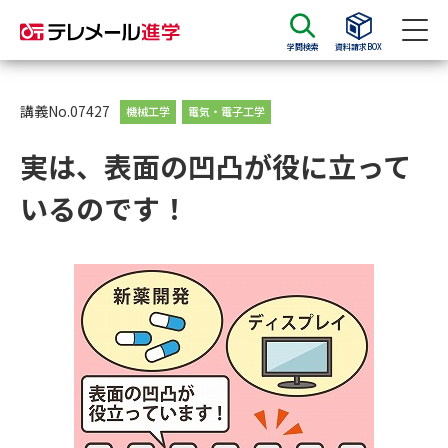
学問検索
資料請求BOX
資料請求
資料検索
講義No.07427
機械工学
電気・電子工学
実は、表面の凹凸が役に立って
大学・短大の資料種類から請求
いるのです！
大学パンフ
学部・学科パンフ
総合型選抜・学校推薦型選抜 募
大学入学共通テスト利用選抜の
集要項＆願書
募集要項＆願書
過去問題集
大学・短大以外の資料から請求