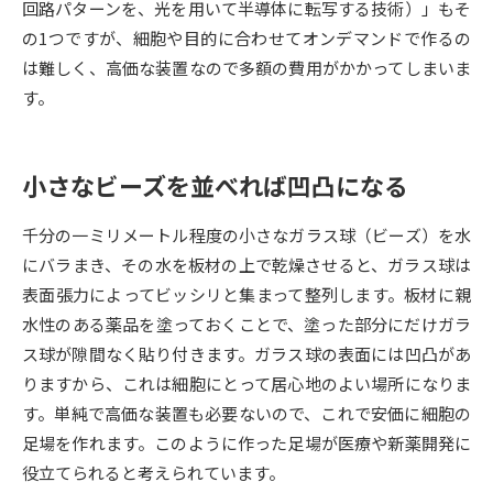
回路パターンを、光を用いて半導体に転写する技術）」もそ
の1つですが、細胞や目的に合わせてオンデマンドで作るの
データサイエンス特集
奨学金・特待生制度特集
は難しく、高価な装置なので多額の費用がかかってしまいま
す。
デジタルパンフレット
進路の３択
新学年スタート号特集ページ
新学年スタート号特集ページ
（高3生用）
（高2生用）
小さなビーズを並べれば凹凸になる
SELFBRAND特集ページ
千分の一ミリメートル程度の小さなガラス球（ビーズ）を水
にバラまき、その水を板材の上で乾燥させると、ガラス球は
オープンキャンパスなどを調べる
表面張力によってビッシリと集まって整列します。板材に親
水性のある薬品を塗っておくことで、塗った部分にだけガラ
オープンキャンパス検索
実施プログラムから探す
ス球が隙間なく貼り付きます。ガラス球の表面には凹凸があ
りますから、これは細胞にとって居心地のよい場所になりま
来場型・Web型イベント特集
夢ナビライブ
す。単純で高価な装置も必要ないので、これで安価に細胞の
足場を作れます。このように作った足場が医療や新薬開発に
役立てられると考えられています。