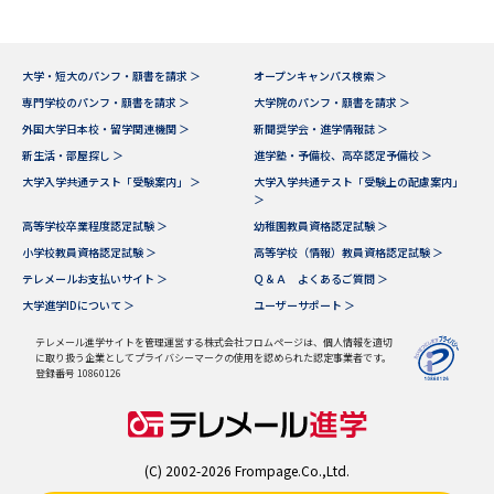
大学・短大のパンフ・願書を請求 ＞
オープンキャンパス検索 ＞
専門学校のパンフ・願書を請求 ＞
大学院のパンフ・願書を請求 ＞
外国大学日本校・留学関連機関 ＞
新聞奨学会・進学情報誌 ＞
新生活・部屋探し ＞
進学塾・予備校、高卒認定予備校 ＞
大学入学共通テスト「受験案内」 ＞
大学入学共通テスト「受験上の配慮案内」
＞
高等学校卒業程度認定試験 ＞
幼稚園教員資格認定試験 ＞
小学校教員資格認定試験 ＞
高等学校（情報）教員資格認定試験 ＞
テレメールお支払いサイト ＞
Ｑ＆Ａ よくあるご質問 ＞
大学進学IDについて ＞
ユーザーサポート ＞
テレメール進学サイトを管理運営する株式会社フロムページは、個人情報を適切
に取り扱う企業としてプライバシーマークの使用を認められた認定事業者です。
登録番号 10860126
(C) 2002-2026 Frompage.Co.,Ltd.