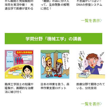
がん細胞と免疫細胞の
「糖鎖」の森に分け入
不思議がいっぱい！
攻防を実況中継！ 光
って、生命現象の解明
DNAの修復システム
遺伝学で医療が変わる
に挑む！
一覧を表示
学問分野「機械工学」の講義
臨床工学技士の知識や
日本の林業を救う、森
医療分野で期待されて
経験が、画期的な治療
林作業支援ロボット
いる、分光技術
法に結び付く
一覧を表示