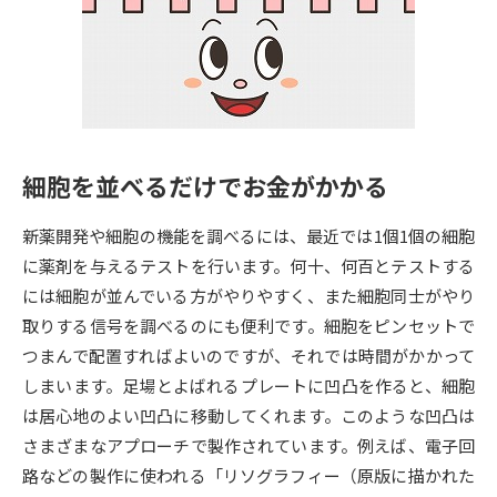
専門学校の資料請求
大学院の資料請求
大学入学共通テスト「受験案
留学・進学関連、塾・予備校
内」の請求
大学入学共通テスト「受験上の
高等学校卒業程度認定試験
配慮案内」の請求
細胞を並べるだけでお金がかかる
幼稚園教員資格認定試験
小学校教員資格認定試験
新薬開発や細胞の機能を調べるには、最近では1個1個の細胞
高等学校（情報）教員資格認定
試験
に薬剤を与えるテストを行います。何十、何百とテストする
には細胞が並んでいる方がやりやすく、また細胞同士がやり
取りする信号を調べるのにも便利です。細胞をピンセットで
大学研究
大学検索
つまんで配置すればよいのですが、それでは時間がかかって
しまいます。足場とよばれるプレートに凹凸を作ると、細胞
は居心地のよい凹凸に移動してくれます。このような凹凸は
大学で学べる内容や特徴を調べる
さまざまなアプローチで製作されています。例えば、電子回
国際・グローバルに強い大学特
路などの製作に使われる「リソグラフィー（原版に描かれた
新増設大学・学部・学科特集
集