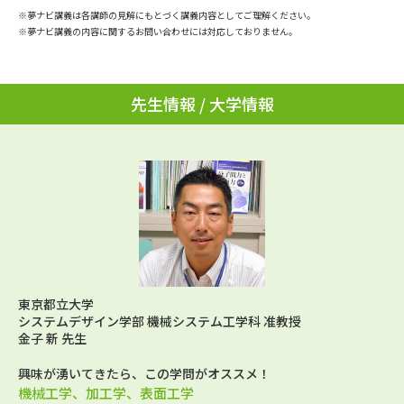
学問のミニ講義「夢ナビ講義」
学問分野解説
※夢ナビ講義は各講師の見解にもとづく講義内容としてご理解ください。
※夢ナビ講義の内容に関するお問い合わせには対応しておりません。
学問の教科書
夢ナビライブ
先生情報 / 大学情報
ユーザーサポート
Ｑ＆Ａ よくあるご質問
大学進学IDについて
資料の料金の
受付内容・発送状況の確認
お支払いについて
テレメール
個人情報取扱規定
お支払いサイト
テレメール進学カタログ
東京都立大学
特定商取引表記
訂正のご案内
システムデザイン学部 機械システム工学科 准教授
金子 新 先生
興味が湧いてきたら、この学問がオススメ！
機械工学、加工学、表面工学