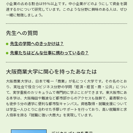
小企業の占める割合は99％以上です。中小企業がどのようにして資金を調
達するかについて研究しています。このような分野に興味のある人は、ぜひ
一緒に勉強しましょう。
先生への質問
先生の学問へのきっかけは？
先輩たちはどんな仕事に携わっているの？
大阪商業大学に関心を持ったあなたは
大阪商業大学は、日本で唯一「商業」が名につく大学です。その名のとお
り、実社会で役立つビジネス分野の学問「経済・経営・商・公共」につい
て、実学重視のカリキュラムで専門的に学ぶことができます。東大阪市にあ
る本学は、大阪梅田や難波など都市部からのアクセスも抜群で、最寄駅から
も徒歩５分の通学に便利な都市型キャンパス。資格取得・就職支援について
は学生一人ひとりに合わせた手厚いサポートを行っており、高い就職率と求
人倍率を誇る『就職に強い大商大』を実現しています。