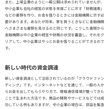
また、上場企業のように一般公開は求められていませんが、
中小企業も会社の経営の状態を年度ごとに示す「財務諸表」
データサイエンス特集
奨学金・特待生制度特集
などの書類を作り、お金を借りるときには金融機関に示す必
要があります。あなたが将来、家を買うときなどに金融機関
デジタルパンフレット
進路の３択
へさまざまな書類を見せるのと同じです。こうした書類から
金融機関は中小企業の経営や財務の状況を審査し、それをク
新学年スタート号特集ページ
新学年スタート号特集ページ
（高3生用）
（高2生用）
リアして、中小企業はやっとお金を借りることができるので
す。
SELFBRAND特集ページ
オープンキャンパスなどを調べる
新しい時代の資金調達
オープンキャンパス検索
実施プログラムから探す
新しい資金調達として注目されているのが「クラウドファン
ディング」です。インターネットなどを通じて、一般の人か
来場型・Web型イベント特集
夢ナビライブ
らお金を出してもらうやり方で、情報通信環境が整ってきた
ことで生まれた方法です。商品の開発やサービスなどでは成
功している例もありますが、中小企業の場合は、部品を製造