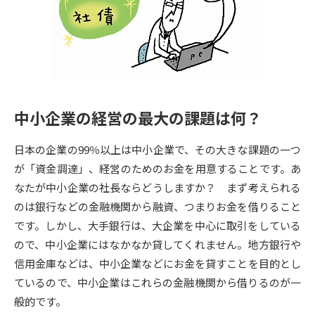
専門学校の資料請求
大学院の資料請求
大学入学共通テスト「受験案
留学・進学関連、塾・予備校
内」の請求
大学入学共通テスト「受験上の
高等学校卒業程度認定試験
配慮案内」の請求
中小企業の経営の最大の課題は何？
幼稚園教員資格認定試験
小学校教員資格認定試験
日本の企業の99％以上は中小企業で、その大きな課題の一つ
高等学校（情報）教員資格認定
試験
が「資金調達」、経営のためのお金を用意することです。あ
なたが中小企業の社長ならどうしますか？ まず考えられる
のは銀行などの金融機関から融資、つまりお金を借りること
大学研究
大学検索
です。しかし、大手銀行は、大企業を中心に取引をしている
ので、中小企業にはなかなか貸してくれません。地方銀行や
信用金庫などは、中小企業などにお金を貸すことを目的とし
大学で学べる内容や特徴を調べる
ているので、中小企業はこれらの金融機関から借りるのが一
国際・グローバルに強い大学特
般的です。
新増設大学・学部・学科特集
集