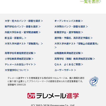
一覧を表示
大学・短大のパンフ・願書を請求 ＞
オープンキャンパス検索 ＞
専門学校のパンフ・願書を請求 ＞
大学院のパンフ・願書を請求 ＞
外国大学日本校・留学関連機関 ＞
新聞奨学会・進学情報誌 ＞
新生活・部屋探し ＞
進学塾・予備校、高卒認定予備校 ＞
大学入学共通テスト「受験案内」 ＞
大学入学共通テスト「受験上の配慮案内」
＞
高等学校卒業程度認定試験 ＞
幼稚園教員資格認定試験 ＞
小学校教員資格認定試験 ＞
高等学校（情報）教員資格認定試験 ＞
テレメールお支払いサイト ＞
Ｑ＆Ａ よくあるご質問 ＞
大学進学IDについて ＞
ユーザーサポート ＞
テレメール進学サイトを管理運営する株式会社フロムページは、個人情報を適切
に取り扱う企業としてプライバシーマークの使用を認められた認定事業者です。
登録番号 10860126
(C) 2002-2026 Frompage.Co.,Ltd.