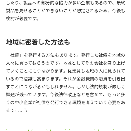
受験準備
資料検索
したり、製品への部分的な協力が多い企業もあるので、最終
製品を見せることができないことが想定されるため、今後も
検討が必要です。
志望校・出願校を調べる
併願校選び
受験スケジュールを立てよう
地域に密着した方法も
先輩が入学を決めた理由
「社債」を発行する方法もあります。発行した社債を地域の
テレメール全国一斉進学調査
人々に買ってもらうのです。地域としてその会社を盛り上げ
ていくことにもつながります。従業員も地域の人に見られて
新生活お役立ちガイド
いるので意識も高まります。それが金融機関の融資を引き出
すことにつながるかもしれません。しかし法的規制が厳しく
学問発見
学問検索
課題が残っています。今後法律改正などを含めて、もっと多
くの中小企業が社債を発行できる環境を考えていく必要もあ
るでしょう。
大学で学びたい学問発見