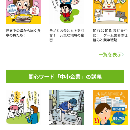
世界中の海から届く食
モノとお金とヒトを回
知れば知るほど夢中
卓の魚たち！
せ！ 元気な地域の秘
に！ ゲーム業界の仕
密
組みと競争戦略
一覧を表示
関心ワード「中小企業」の講義