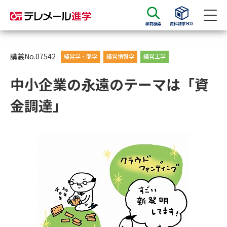
学問検索
資料請求BOX
資料請求
資料検索
講義No.07542
経営学・商学
経営情報学
経営工学
中小企業の永遠のテーマは「資
大学・短大の資料種類から請求
金調達」
大学パンフ
学部・学科パンフ
総合型選抜・学校推薦型選抜 募
大学入学共通テスト利用選抜の
集要項＆願書
募集要項＆願書
過去問題集
大学・短大以外の資料から請求