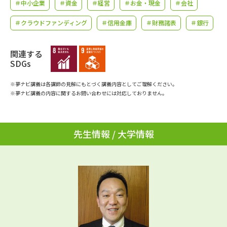
学問のミニ講義「夢ナビ講義」
＃中小企業
＃資金
＃経営
学問分野解説
＃お金・現金
＃会社
＃クラウドファンディング
＃信用金庫
＃財務諸表
＃銀行
学問の教科書
夢ナビライブ
関連する
ユーザーサポート
SDGs
※夢ナビ講義は各講師の見解にもとづく講義内容としてご理解ください。
Ｑ＆Ａ よくあるご質問
大学進学IDについて
※夢ナビ講義の内容に関するお問い合わせには対応しておりません。
資料の料金の
受付内容・発送状況の確認
お支払いについて
先生情報 / 大学情報
テレメール
個人情報取扱規定
お支払いサイト
テレメール進学カタログ
特定商取引表記
訂正のご案内