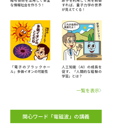
暗号技術を活用して安全
原子を利用して光を制御
な情報社会を作ろう！
すれば、量子力学の世界
が見えてくる！
」の請求
高等学校卒業程度認定試験
格認定試験
大学検索
「電子のブラックホー
人工知能（AI）の成長を
ル」多価イオンの可能性
促す、「人間的な経験の
学習」とは？
べる
一覧を表示
ローバルに強い大学特集
制度特集
デジタルパンフレット
ジ（高3生用）
関心ワード「電磁波」の講義
）