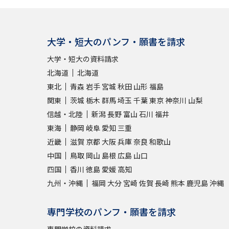
大学・短大のパンフ・願書を請求
大学・短大の資料請求
北海道
北海道
東北
青森
岩手
宮城
秋田
山形
福島
関東
茨城
栃木
群馬
埼玉
千葉
東京
神奈川
山梨
信越・北陸
新潟
長野
富山
石川
福井
東海
静岡
岐阜
愛知
三重
近畿
滋賀
京都
大阪
兵庫
奈良
和歌山
中国
鳥取
岡山
島根
広島
山口
四国
香川
徳島
愛媛
高知
九州・沖縄
福岡
大分
宮崎
佐賀
長崎
熊本
鹿児島
沖縄
専門学校のパンフ・願書を請求