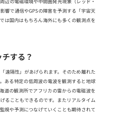
球周辺の電磁環境や中間圏発光現象（レッド・
SELFBRAND特集ページ
影響で通信やGPSの障害を予測する「宇宙天
上では国内はもちろん海外にも多くの観測点を
オープンキャンパスなどを調
オープンキャンパス検索
実施プログラ
来場型・Web型イベント特集
夢ナビ
ッチする？
く「遠隔性」があげられます。そのため離れた
受験準備
す。ある特定の低周波の電波を観測すると地球
北海道の観測所でアフリカの雷からの電磁波を
志望校・出願校を調べる
あげることもできるのです。またリアルタイム
の監視や予測につなげていくことも期待されて
併願校選び
受験スケジュールを立てよ
テレメール全国一斉進学調査
新生活お