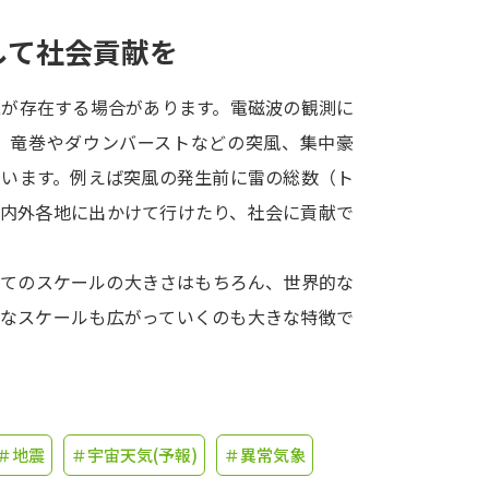
して社会貢献を
学問発見
兆が存在する場合があります。電磁波の観測に
大学で学びたい学問発見
、竜巻やダウンバーストなどの突風、集中豪
ています。例えば突風の発生前に雷の総数（ト
学問のミニ講義「夢ナビ講義」
学問分
国内外各地に出かけて行けたり、社会に貢献で
してのスケールの大きさはもちろん、世界的な
ユーザーサポート
的なスケールも広がっていくのも大きな特徴で
Ｑ＆Ａ よくあるご質問
大学進学IDにつ
資料の料金の
お支払いについて
受付内容
個人情報取扱規定
特定商取引表記
お
＃地震
＃宇宙天気(予報)
＃異常気象
受験情報リンク