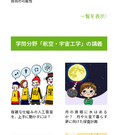
技術の可能性
学問検索
一覧を表示
学問分野「航空・宇宙工学」の講義
野解説
学問の教科書
夢ナビライブ
いて
このサイトについて
・発送状況の確認
テレメール
お支払いサイト
複雑な仕組みの人工衛星
月の南極に水はある
を、上手に動かすには？
か？ 月や火星で暮らす
問合せ先
テレメール進学カタログ
訂正のご案内
夢に向けた探査計画