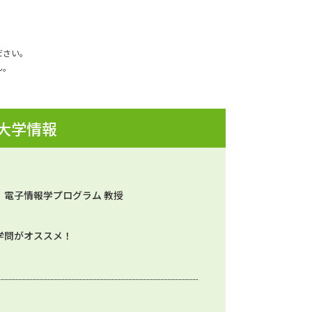
ださい。
ん。
 大学情報
） 電子情報学プログラム 教授
学問がオススメ！