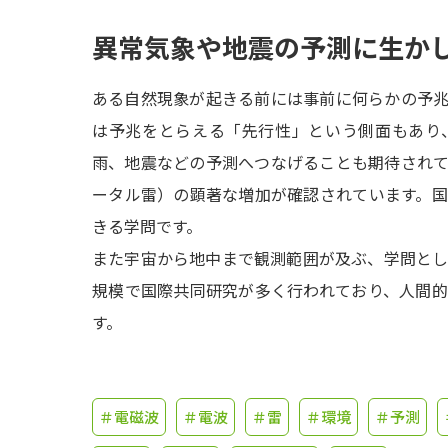
異常気象や地震の予測に生か
ある自然現象が起きる前には事前に何らかの予
は予兆をとらえる「先行性」という側面もあり
雨、地震などの予測へつなげることも期待され
ータル雷）の顕著な増加が確認されています。
きる学問です。
また宇宙から地中まで観測範囲が及ぶ、学問と
規模で国際共同研究が多く行われており、人間
す。
＃電磁波
＃電波
＃雷
＃環境
＃予測