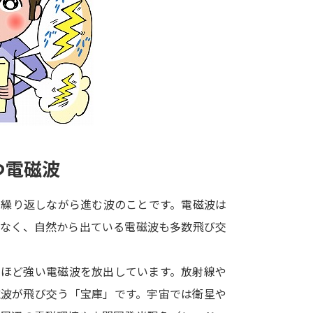
大学入学共通テスト「受験案内」の請求
大学入学共通テスト「受験上の配慮案内
幼稚園教員資格認定試験
小学校教員資
高等学校（情報）教員資格認定試験
大学研究
つ電磁波
大学で学べる内容や特徴を調
を繰り返しながら進む波のことです。電磁波は
はなく、自然から出ている電磁波も多数飛び交
新増設大学・学部・学科特集
国際・グ
データサイエンス特集
奨学金・特待生
うほど強い電磁波を放出しています。放射線や
進路の３択
新学年スタート号特集ペー
磁波が飛び交う「宝庫」です。宇宙では衛星や
新学年スタート号特集ページ（高2生用