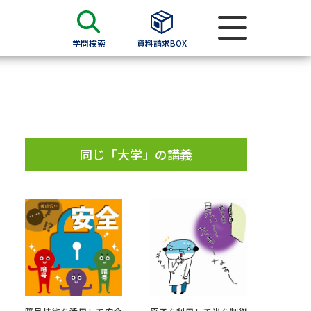
学問検索
資料請求BOX
資料検索
求
同じ「大学」の講義
願書
＆願書
過去問題集
求
留学・進学関連、塾・予備校