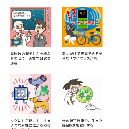
べる
ムから探す
ライブ
電磁波の観測とAIを組み
置くだけで充電できる便
合わせて、天文学研究を
利な「ワイヤレス充電」
加速！
資料検索
う
先輩が入学を決めた理由
役立ちガイド
タグにも手術にも さま
光の補正技術で、生きた
ざまな分野に広がるRFID
脳細胞を視覚化する！