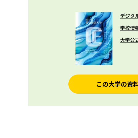
デジタ
学校情
大学公
この大学の資