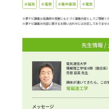
＃磁気
＃竜巻
＃集中豪雨
＃電気
※夢ナビ講義は各講師の見解にもとづく講義内容としてご理解く
※夢ナビ講義の内容に関するお問い合わせには対応しておりませ
先生情報 /
電気通信大学
情報理工学域 II類（融合系
芳原 容英 先生
興味が湧いてきたら、この
電磁波工学
メッセージ