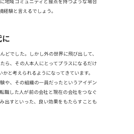
中に地域コミュニティと接点を持つような場合
SELFBRAND特集ページ
境経験と言えるでしょう。
オープンキャンパスなどを調
代に
オープンキャンパス検索
実施プログラ
来場型・Web型イベント特集
夢ナビ
とんどでした。しかし外の世界に飛び出して、
れたら、その人本人にとってプラスになるだけ
いかと考えられるようになってきています。
受験準備
経験や、その組織の一員だったというアイデン
、転職した人が前の会社と現在の会社をつなぐ
志望校・出願校を調べる
生み出すといった、良い効果をもたらすことも
併願校選び
受験スケジュールを立てよ
テレメール全国一斉進学調査
新生活お