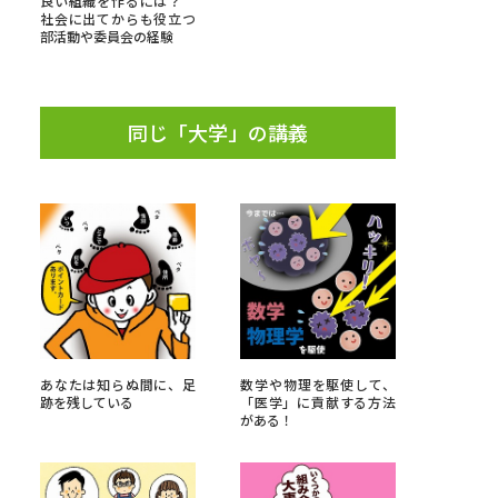
良い組織を作るには？
社会に出てからも役立つ
部活動や委員会の経験
」の請求
高等学校卒業程度認定試験
格認定試験
同じ「大学」の講義
大学検索
べる
ローバルに強い大学特集
あなたは知らぬ間に、足
数学や物理を駆使して、
制度特集
デジタルパンフレット
跡を残している
「医学」に貢献する方法
がある！
ジ（高3生用）
）