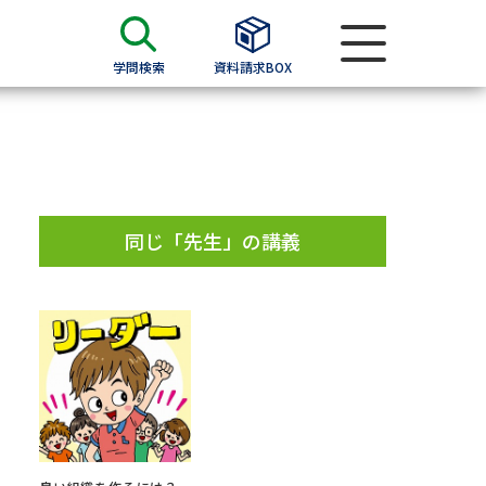
学問検索
資料請求BOX
資料検索
求
同じ「先生」の講義
願書
＆願書
過去問題集
求
留学・進学関連、塾・予備校