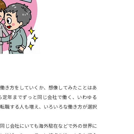
大学入学共通テスト「受験案内」の請求
大学入学共通テスト「受験上の配慮案内
幼稚園教員資格認定試験
小学校教員資
高等学校（情報）教員資格認定試験
大学研究
大学で学べる内容や特徴を調
な働き方をしていくか、想像してみたことはあ
ら定年までずっと同じ会社で働く、いわゆる
新増設大学・学部・学科特集
国際・グ
は転職する人も増え、いろいろな働き方が選択
データサイエンス特集
奨学金・特待生
進路の３択
新学年スタート号特集ペー
、同じ会社にいても海外駐在などで外の世界に
新学年スタート号特集ページ（高2生用