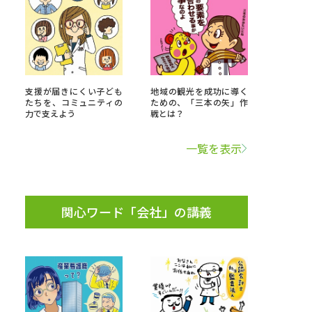
べる
ムから探す
支援が届きにくい子ども
地域の観光を成功に導く
たちを、コミュニティの
ための、「三本の矢」作
ライブ
力で支えよう
戦とは？
一覧を表示
資料検索
関心ワード「会社」の講義
う
先輩が入学を決めた理由
役立ちガイド