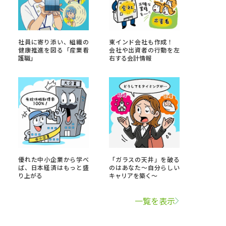
学問検索
社員に寄り添い、組織の
東インド会社も作成！
健康推進を図る「産業看
会社や出資者の行動を左
護職」
右する会計情報
野解説
学問の教科書
夢ナビライブ
優れた中小企業から学べ
「ガラスの天井」を破る
いて
このサイトについて
ば、日本経済はもっと盛
のはあなた～自分らしい
り上がる
キャリアを築く～
・発送状況の確認
テレメール
お支払いサイト
一覧を表示
問合せ先
テレメール進学カタログ
訂正のご案内