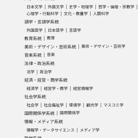
日本文学
外国文学
史学・地理学
哲学・倫理・宗教学
心理学・行動科学
文化・教養学
人間科学
語学・言語学系統
外国語学
日本語学
言語学
教育
教育系統
美術・デザイン・芸術学
美術・デザイン・芸術系統
音楽
音楽系統
法律・政治系統
法学
政治学
経済・経営・商学系統
経済学
経営学・商学
経営情報学
社会学系統
社会学
社会福祉学
環境学
観光学
マスコミ学
国際関係学
国際関係学系統
情報・メディア系統
情報学・データサイエンス
メディア学
理学系統