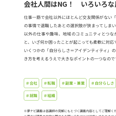
会社人間はNG！ いろいろな
仕事一筋で会社以外にほとんど交友関係がない
の事情で退職したあとの選択肢が狭まってしま
以外の仕事や趣味、地域のコミュニティとつな
と、いざ何か困ったことが起こっても柔軟に対応
いくつかの「自分らしさ＝アイデンティティ」
き方を考えるうえで大きなポイントの一つなので
＃会社
＃転職
＃副業・兼業
＃自分らしさ
＃就職
＃組織
※夢ナビ講義は各講師の見解にもとづく講義内容としてご理解く