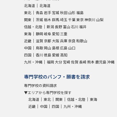
北海道
北海道
東北
青森
岩手
宮城
秋田
山形
福島
関東
茨城
栃木
群馬
埼玉
千葉
東京
神奈川
山梨
信越・北陸
新潟
長野
富山
石川
福井
東海
静岡
岐阜
愛知
三重
近畿
滋賀
京都
大阪
兵庫
奈良
和歌山
中国
鳥取
岡山
島根
広島
山口
四国
香川
徳島
愛媛
高知
九州・沖縄
福岡
大分
宮崎
佐賀
長崎
熊本
鹿児島
沖縄
専門学校のパンフ・願書を請求
専門学校の資料請求
▼エリアから専門学校を探す
北海道
東北
関東
信越・北陸
東海
近畿
中国
四国
九州・沖縄