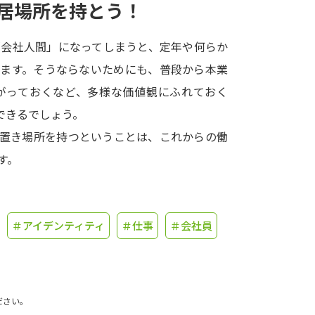
居場所を持とう！
学問発見
「会社人間」になってしまうと、定年や何らか
います。そうならないためにも、普段から本業
大学で学びたい学問発見
がっておくなど、多様な価値観にふれておく
できるでしょう。
学問のミニ講義「夢ナビ講義」
学問分
の置き場所を持つということは、これからの働
す。
ユーザーサポート
＃アイデンティティ
＃仕事
＃会社員
Ｑ＆Ａ よくあるご質問
大学進学IDにつ
資料の料金の
お支払いについて
受付内容
個人情報取扱規定
特定商取引表記
お
ださい。
受験情報リンク