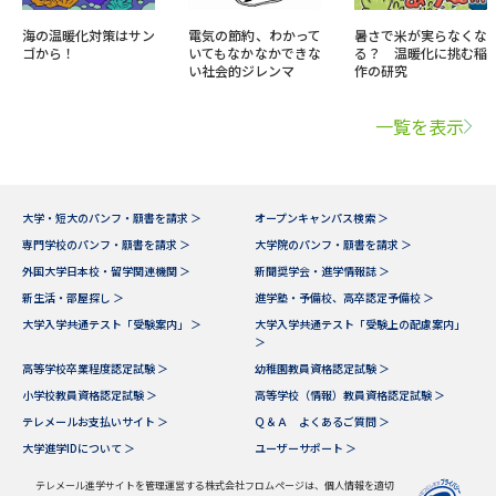
海の温暖化対策はサン
電気の節約、わかって
暑さで米が実らなくな
ゴから！
いてもなかなかできな
る？ 温暖化に挑む稲
い社会的ジレンマ
作の研究
一覧を表示
大学・短大のパンフ・願書を請求 ＞
オープンキャンパス検索 ＞
専門学校のパンフ・願書を請求 ＞
大学院のパンフ・願書を請求 ＞
外国大学日本校・留学関連機関 ＞
新聞奨学会・進学情報誌 ＞
新生活・部屋探し ＞
進学塾・予備校、高卒認定予備校 ＞
大学入学共通テスト「受験案内」 ＞
大学入学共通テスト「受験上の配慮案内」
＞
高等学校卒業程度認定試験 ＞
幼稚園教員資格認定試験 ＞
小学校教員資格認定試験 ＞
高等学校（情報）教員資格認定試験 ＞
テレメールお支払いサイト ＞
Ｑ＆Ａ よくあるご質問 ＞
大学進学IDについて ＞
ユーザーサポート ＞
テレメール進学サイトを管理運営する株式会社フロムページは、個人情報を適切