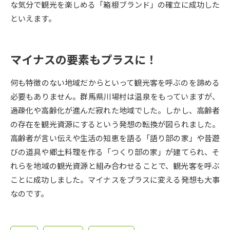
受験準備
資料検索
な気分で観光を楽しめる「箱根ブランド」の確立に成功した
といえます。
志望校・出願校を調べる
マイナスの要素もプラスに！
併願校選び
受験スケジュールを立てよう
何も特徴のない地域だからといって観光客を呼ぶのを諦める
先輩が入学を決めた理由
必要もありません。群馬県川場村は温泉をもっていますが、
テレメール全国一斉進学調査
過疎化や高齢化が進んだ寂れた地域でした。しかし、高齢者
の存在を観光資源にするという発想の転換が図られました。
新生活お役立ちガイド
高齢者が言い伝えや生活の知恵を語る「語り部の家」や昔遊
びの道具や郷土料理を作る「つくり部の家」が建てられ、そ
学問発見
学問検索
れらを地域の観光資源と組み合わせることで、観光客を呼ぶ
ことに成功しました。マイナスをプラスに変える発想も大事
なのです。
大学で学びたい学問発見