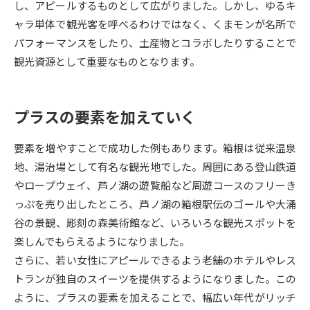
し、アピールするものとして広がりました。しかし、ゆるキ
ャラ単体で観光客を呼べるわけではなく、くまモンが名所で
データサイエンス特集
奨学金・特待生制度特集
パフォーマンスをしたり、土産物とコラボしたりすることで
観光資源として重要なものとなります。
デジタルパンフレット
進路の３択
新学年スタート号特集ページ
新学年スタート号特集ページ
（高3生用）
（高2生用）
プラスの要素を加えていく
SELFBRAND特集ページ
要素を増やすことで成功した例もあります。箱根は従来温泉
地、湯治場として有名な観光地でした。周囲にある登山鉄道
オープンキャンパスなどを調べる
やロープウェイ、芦ノ湖の遊覧船など周遊コースのフリーき
っぷを売り出したところ、芦ノ湖の箱根駅伝のゴールや大涌
オープンキャンパス検索
実施プログラムから探す
谷の景観、彫刻の森美術館など、いろいろな観光スポットを
楽しんでもらえるようになりました。
来場型・Web型イベント特集
夢ナビライブ
さらに、若い女性にアピールできるよう老舗のホテルやレス
トランが独自のスイーツを提供するようになりました。この
ように、プラスの要素を加えることで、幅広い年代がリッチ