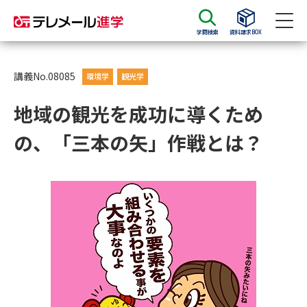
学問検索
資料請求BOX
資料請求
資料検索
講義No.08085
環境学
観光学
地域の観光を成功に導くため
大学・短大の資料種類から請求
の、「三本の矢」作戦とは？
大学パンフ
学部・学科パンフ
総合型選抜・学校推薦型選抜 募
大学入学共通テスト利用選抜の
集要項＆願書
募集要項＆願書
過去問題集
大学・短大以外の資料から請求