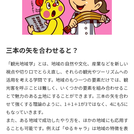
専門学校の資料請求
大学院の資料請求
大学入学共通テスト「受験案
留学・進学関連、塾・予備校
内」の請求
大学入学共通テスト「受験上の
高等学校卒業程度認定試験
配慮案内」の請求
三本の矢を合わせると？
幼稚園教員資格認定試験
小学校教員資格認定試験
「観光地域学」とは、地域の自然や文化、産業などを新しい
高等学校（情報）教員資格認定
試験
視点や切り口でとらえ直し、それらの観光やツーリズムへの
活用を考える学問です。地域のもつ一つの要素だけでは、観
光客を呼ぶことは難しく、いくつかの要素を組み合わせるこ
大学研究
大学検索
とで魅力のある土地にすることができます。三本の矢を合わ
せて強くする理論のように、1＋1＋1が3ではなく、4にも5に
もなっていきます。
大学で学べる内容や特徴を調べる
また、ある地域で成功したやり方を、ほかの地域にも応用す
国際・グローバルに強い大学特
ることも可能です。例えば「ゆるキャラ」は地域の特徴を表
新増設大学・学部・学科特集
集