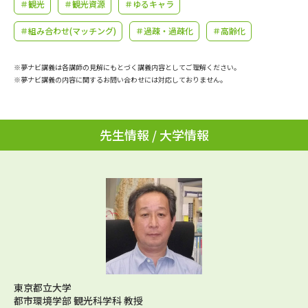
学問のミニ講義「夢ナビ講義」
＃観光
＃観光資源
＃ゆるキャラ
学問分野解説
＃組み合わせ(マッチング)
＃過疎・過疎化
＃高齢化
学問の教科書
夢ナビライブ
※夢ナビ講義は各講師の見解にもとづく講義内容としてご理解ください。
ユーザーサポート
※夢ナビ講義の内容に関するお問い合わせには対応しておりません。
Ｑ＆Ａ よくあるご質問
大学進学IDについて
先生情報 / 大学情報
資料の料金の
受付内容・発送状況の確認
お支払いについて
テレメール
個人情報取扱規定
お支払いサイト
テレメール進学カタログ
特定商取引表記
訂正のご案内
東京都立大学
都市環境学部 観光科学科 教授