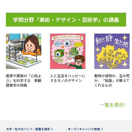
学問分野「美術・デザイン・芸術学」の講義
風景や建築の「心地よ
人と生活をハッピーに
動物か植物か、生か死
さ」を科学する 景観
するモノのデザイン
か、「粘菌」が教えて
建築学の挑戦
くれるもの
一覧を表示
大学・短大のパンフ・願書を請求 ＞
オープンキャンパス検索 ＞