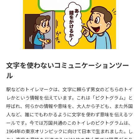
専門学校の資料請求
大学院の資料請求
大学入学共通テスト「受験案
留学・進学関連、塾・予備校
内」の請求
大学入学共通テスト「受験上の
高等学校卒業程度認定試験
配慮案内」の請求
幼稚園教員資格認定試験
小学校教員資格認定試験
文字を使わないコミュニケーションツー
高等学校（情報）教員資格認定
試験
ル
駅などのトイレマークは、文字に頼らず男女のどちらのトイ
大学研究
大学検索
レかという情報を伝えています。これは「ピクトグラム」と
呼ばれ、何らかの情報や意味を、大人から子ども、また外国
人など、誰にでもわかるように文字を使わず意味を伝えるツ
大学で学べる内容や特徴を調べる
ールです。今では万国共通のこのトイレのピクトグラムは、
1964年の東京オリンピックに向けて日本で生まれました。し
国際・グローバルに強い大学特
新増設大学・学部・学科特集
集