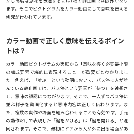
かし高度な意味を伝達するには1枚の静止画では限界があり
ます。そこでピクトグラムをカラー動画にして意味を伝える
データサイエンス特集
奨学金・特待生制度特集
研究が行われています。
デジタルパンフレット
進路の３択
カラー動画で正しく意味を伝えるポイン
新学年スタート号特集ページ
新学年スタート号特集ページ
（高3生用）
（高2生用）
トは？
SELFBRAND特集ページ
カラー動画ピクトグラムの実験から「意味を導く必要最小限
の構成要素で端的に表現すること」が重要だとわかりまし
オープンキャンパスなどを調べる
た。例えば、「並ぶ」という動詞において、バス停に人が並
んでいる静止画では、バス停という要素が「待つ」を連想さ
オープンキャンパス検索
実施プログラムから探す
せ、意味の誤認につながります。そこで、一人ずつバス停に
並ぶ様子を動画化すると意味内容は正しく伝わります。ま
来場型・Web型イベント特集
夢ナビライブ
た、複数の動作や場面を組み合わせることも有効です。手元
の動作だけで表現した「鍵をかける」は「鍵を開ける」と混
同されます。そこで、最初にドアから人が外に出る場面があ