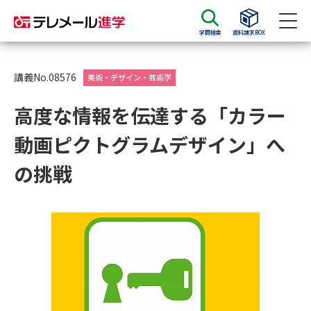
学問検索
資料請求BOX
資料請求
資料検索
講義No.08576
美術・デザイン・芸術学
高度な情報を伝達する「カラー
大学・短大の資料種類から請求
動画ピクトグラムデザイン」へ
大学パンフ
学部・学科パンフ
の挑戦
総合型選抜・学校推薦型選抜 募
大学入学共通テスト利用選抜の
集要項＆願書
募集要項＆願書
過去問題集
大学・短大以外の資料から請求