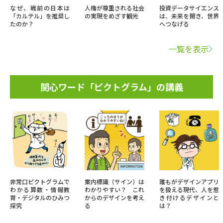
なぜ、戦前の日本は
人権が尊重される社会
投資データサイエンス
「カルテル」を推奨し
の実現をめざす観光
は、未来を開き、世界
たのか？
へつなげる
一覧を表示
関心ワード「ピクトグラム」の講義
非常口ピクトグラムで
案内標識（サイン）は
誰もがデザインアプリ
わかる算数・情報教
わかりやすい？ これ
を扱える現代、人を惹
育・デジタルのひみつ
からのデザインを考え
き付けるデザインと
探究
る
は？