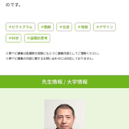
学問のミニ講義「夢ナビ講義」
学問分野解説
のです。
学問の教科書
夢ナビライブ
＃ピクトグラム
＃動画
＃伝達
＃情報
＃デザイン
ユーザーサポート
＃科学
＃論理的思考
Ｑ＆Ａ よくあるご質問
大学進学IDについて
※夢ナビ講義は各講師の見解にもとづく講義内容としてご理解ください。
※夢ナビ講義の内容に関するお問い合わせには対応しておりません。
資料の料金の
受付内容・発送状況の確認
お支払いについて
テレメール
先生情報 / 大学情報
個人情報取扱規定
お支払いサイト
テレメール進学カタログ
特定商取引表記
訂正のご案内