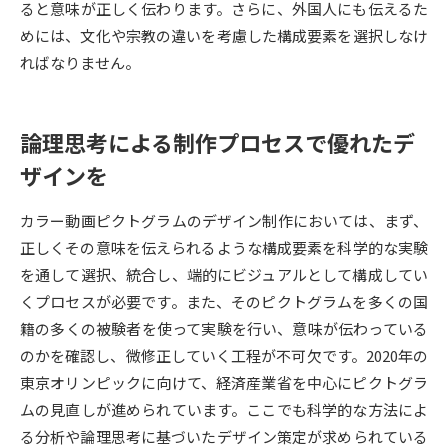
受験準備
資料検索
ると意味が正しく伝わります。さらに、外国人にも伝えるた
めには、文化や宗教の違いを考慮した構成要素を選択しなけ
ればなりません。
志望校・出願校を調べる
併願校選び
受験スケジュールを立てよう
論理思考による制作プロセスで優れたデ
ザインを
先輩が入学を決めた理由
テレメール全国一斉進学調査
カラー動画ピクトグラムのデザイン制作においては、まず、
新生活お役立ちガイド
正しくその意味を伝えられるような構成要素を科学的な実験
を通して選択、統合し、端的にビジュアルとして構成してい
くプロセスが必要です。また、そのピクトグラムを多くの国
学問発見
学問検索
籍の多くの被験者を使って実験を行い、意味が伝わっている
のかを確認し、微修正していく工程が不可欠です。2020年の
東京オリンピックに向けて、経済産業省を中心にピクトグラ
大学で学びたい学問発見
ムの見直しが進められています。ここでも科学的な方法によ
る分析や論理思考に基づいたデザイン策定が求められている