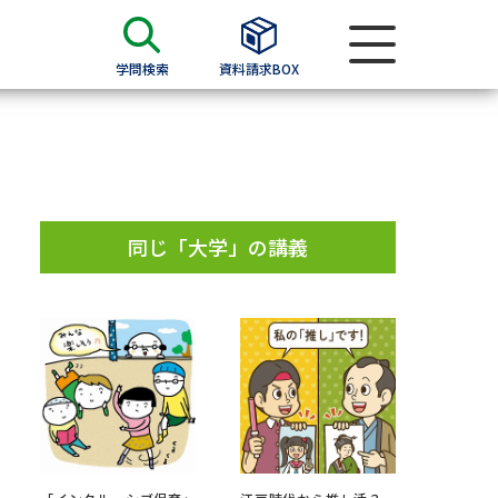
学問検索
資料請求BOX
資料検索
求
同じ「大学」の講義
願書
＆願書
過去問題集
求
留学・進学関連、塾・予備校