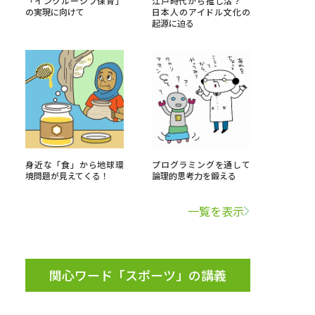
「インクルーシブ保育」
江戸時代から推し活？
の実現に向けて
日本人のアイドル文化の
起源に迫る
」の請求
高等学校卒業程度認定試験
格認定試験
大学検索
身近な「食」から地球環
プログラミングを通して
境問題が見えてくる！
論理的思考力を鍛える
べる
一覧を表示
ローバルに強い大学特集
制度特集
デジタルパンフレット
関心ワード「スポーツ」の講義
ジ（高3生用）
）