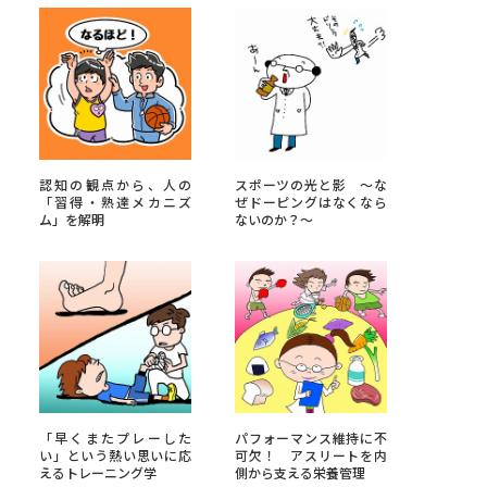
べる
ムから探す
ライブ
認知の観点から、人の
スポーツの光と影 ～な
「習得・熟達メカニズ
ぜドーピングはなくなら
ム」を解明
ないのか？～
資料検索
う
先輩が入学を決めた理由
「早くまたプレーした
パフォーマンス維持に不
役立ちガイド
い」という熱い思いに応
可欠！ アスリートを内
えるトレーニング学
側から支える栄養管理