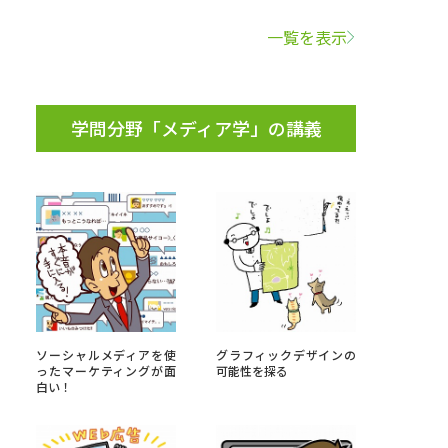
一覧を表示
学問検索
学問分野「メディア学」の講義
野解説
学問の教科書
夢ナビライブ
いて
このサイトについて
ソーシャルメディアを使
グラフィックデザインの
・発送状況の確認
テレメール
お支払いサイト
ったマーケティングが面
可能性を探る
白い！
問合せ先
テレメール進学カタログ
訂正のご案内