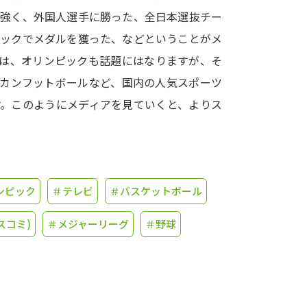
が強く、外国人選手に勝った、全日本選抜チー
学問発見
ピックでメダルを獲った、などということがメ
では、オリンピックも話題にはなりますが、そ
リカンフットボールなど、国内の人気スポーツ
大学で学びたい学問発見
す。このようにメディアを見ていくと、よりス
学問のミニ講義「夢ナビ講義」
学問分
ユーザーサポート
ンピック
＃テレビ
＃バスケットボール
スコミ)
＃メジャーリーグ
＃野球
Ｑ＆Ａ よくあるご質問
大学進学IDにつ
資料の料金の
お支払いについて
受付内容
個人情報取扱規定
特定商取引表記
お
受験情報リンク