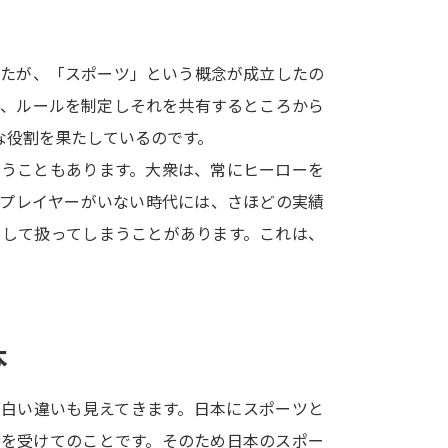
SELFBRAND特集ページ
したが、「スポーツ」という概念が成立したの
オープンキャンパスなどを調
に、ルールを制定しそれを共有するところから
オープンキャンパス検索
実施プログラ
な役割を果たしているのです。
来場型・Web型イベント特集
夢ナビ
まうこともあります。大衆は、常にヒーローを
たプレイヤーがいない時代には、さほどの実績
として扱ってしまうことがあります。これは、
受験準備
。
志望校・出願校を調べる
本
併願校選び
受験スケジュールを立てよ
面白い違いも見えてきます。日本にスポーツと
テレメール全国一斉進学調査
新生活お
響を受けてのことです。そのため日本のスポー