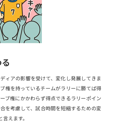
大学入学共通テスト「受験案内」の請求
大学入学共通テスト「受験上の配慮案内
幼稚園教員資格認定試験
小学校教員資
高等学校（情報）教員資格認定試験
わる
大学研究
メディアの影響を受けて、変化し発展してきま
大学で学べる内容や特徴を調
ーブ権を持っているチームがラリーに勝てば得
サーブ権にかかわらず得点できるラリーポイン
新増設大学・学部・学科特集
国際・グ
都合を考慮して、試合時間を短縮するための変
データサイエンス特集
奨学金・特待生
と言えます。
進路の３択
新学年スタート号特集ペー
新学年スタート号特集ページ（高2生用