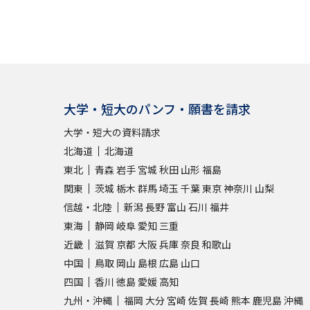
大学・短大のパンフ・願書を請求
大学・短大の資料請求
北海道
北海道
東北
青森
岩手
宮城
秋田
山形
福島
関東
茨城
栃木
群馬
埼玉
千葉
東京
神奈川
山梨
信越・北陸
新潟
長野
富山
石川
福井
東海
静岡
岐阜
愛知
三重
近畿
滋賀
京都
大阪
兵庫
奈良
和歌山
中国
鳥取
岡山
島根
広島
山口
四国
香川
徳島
愛媛
高知
九州・沖縄
福岡
大分
宮崎
佐賀
長崎
熊本
鹿児島
沖縄