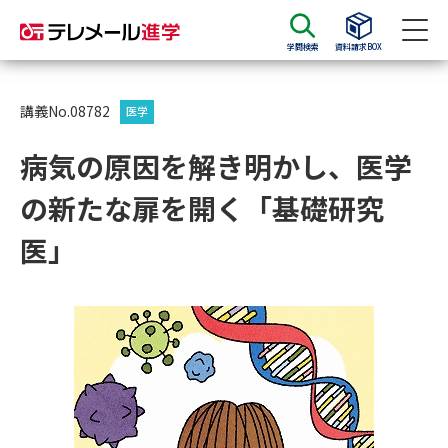
学問検索
資料請求BOX
資料請求
資料検索
講義No.08782
医学
病気の原因を解き明かし、医学
大学・短大の資料種類から請求
の新たな扉を開く「基礎研究
大学パンフ
学部・学科パンフ
医」
総合型選抜・学校推薦型選抜 募
大学入学共通テスト利用選抜の
集要項＆願書
募集要項＆願書
過去問題集
大学・短大以外の資料から請求