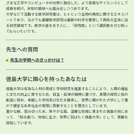
ざまな工学やコンピュータの分野と融合した、より高度なサイエンスとして
成長を続け、未知の領域へも踏み出しつつあります。
大学などで活動する医学研究者は、ヒトという生物の病気に関するエキスパ
ートであり、なかでも基礎医学研究は最新の科学を駆使して病気の正体に迫
る研究領域です。医学の道を志す人に、「研究医」という選択肢をぜひ知っ
てもらいたいです。
先生への質問
先生の学問へのきっかけは？
徳島大学に関心を持ったあなたは
徳島大学は有為な人材の育成と学術研究を推進することにより、人類の福祉
と文化の向上に資するため、自主・自律の精神に基づき、真理の探究と知の
創造に努め、卓越した学術及び文化を継承し、世界に開かれた大学として豊
かで健全な未来社会の実現に貢献することを理念としています。
豊かな緑、澄み切った水、爽やかな風、温暖な気候に恵まれた徳島の地にあ
って、「知を創り、地域に生き、世界に羽ばたく徳島大学」として、発展を
目指しています。