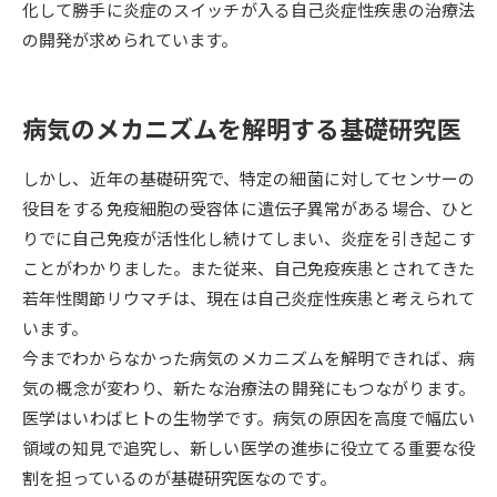
受験準備
資料検索
化して勝手に炎症のスイッチが入る自己炎症性疾患の治療法
の開発が求められています。
志望校・出願校を調べる
病気のメカニズムを解明する基礎研究医
併願校選び
受験スケジュールを立てよう
しかし、近年の基礎研究で、特定の細菌に対してセンサーの
先輩が入学を決めた理由
役目をする免疫細胞の受容体に遺伝子異常がある場合、ひと
テレメール全国一斉進学調査
りでに自己免疫が活性化し続けてしまい、炎症を引き起こす
ことがわかりました。また従来、自己免疫疾患とされてきた
新生活お役立ちガイド
若年性関節リウマチは、現在は自己炎症性疾患と考えられて
います。
学問発見
学問検索
今までわからなかった病気のメカニズムを解明できれば、病
気の概念が変わり、新たな治療法の開発にもつながります。
医学はいわばヒトの生物学です。病気の原因を高度で幅広い
大学で学びたい学問発見
領域の知見で追究し、新しい医学の進歩に役立てる重要な役
割を担っているのが基礎研究医なのです。