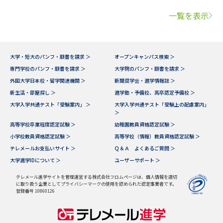
一覧を表示
大学・短大のパンフ・願書を請求 ＞
オープンキャンパス検索 ＞
専門学校のパンフ・願書を請求 ＞
大学院のパンフ・願書を請求 ＞
外国大学日本校・留学関連機関 ＞
新聞奨学会・進学情報誌 ＞
新生活・部屋探し ＞
進学塾・予備校、高卒認定予備校 ＞
大学入学共通テスト「受験案内」 ＞
大学入学共通テスト「受験上の配慮案内」
＞
高等学校卒業程度認定試験 ＞
幼稚園教員資格認定試験 ＞
小学校教員資格認定試験 ＞
高等学校（情報）教員資格認定試験 ＞
テレメールお支払いサイト ＞
Ｑ＆Ａ よくあるご質問 ＞
大学進学IDについて ＞
ユーザーサポート ＞
テレメール進学サイトを管理運営する株式会社フロムページは、個人情報を適切
に取り扱う企業としてプライバシーマークの使用を認められた認定事業者です。
登録番号 10860126