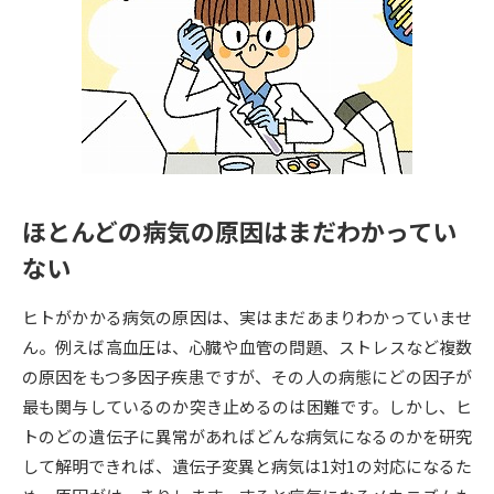
専門学校の資料請求
大学院の資料請求
大学入学共通テスト「受験案
留学・進学関連、塾・予備校
内」の請求
大学入学共通テスト「受験上の
高等学校卒業程度認定試験
配慮案内」の請求
幼稚園教員資格認定試験
小学校教員資格認定試験
ほとんどの病気の原因はまだわかってい
高等学校（情報）教員資格認定
試験
ない
ヒトがかかる病気の原因は、実はまだあまりわかっていませ
大学研究
大学検索
ん。例えば高血圧は、心臓や血管の問題、ストレスなど複数
の原因をもつ多因子疾患ですが、その人の病態にどの因子が
最も関与しているのか突き止めるのは困難です。しかし、ヒ
大学で学べる内容や特徴を調べる
トのどの遺伝子に異常があればどんな病気になるのかを研究
して解明できれば、遺伝子変異と病気は1対1の対応になるた
国際・グローバルに強い大学特
新増設大学・学部・学科特集
集