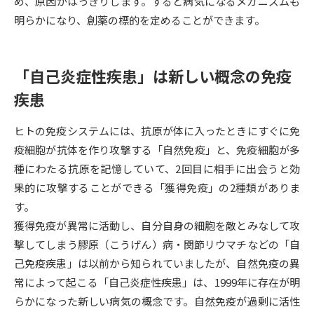
め、原因がはっきりします。すると病気になるメカニズムも
明らかになり、創薬の標的を定めることができます。
データサイエンス特集
奨学金・特待生制度特集
デジタルパンフレット
進路の３択
「自己炎症性疾患」は新しい概念の免疫
疾患
新学年スタート号特集ページ
新学年スタート号特集ページ
（高3生用）
（高2生用）
ヒトの免疫システムには、抗原が体に入ったときにすぐに免
SELFBRAND特集ページ
疫細胞が抗体を作り攻撃する「自然免疫」と、免疫細胞が多
種にわたる抗原を記憶していて、2回目に相手に出会うと効
オープンキャンパスなどを調べる
果的に攻撃することができる「獲得免疫」の2種類がありま
す。
オープンキャンパス検索
実施プログラムから探す
獲得免疫が異常に活動し、自分自身の細胞を敵とみなして攻
撃してしまう膠原（こうげん）病・関節リウマチなどの「自
来場型・Web型イベント特集
夢ナビライブ
己免疫疾患」は以前から知られていましたが、自然免疫の異
常によって起こる「自己炎症性疾患」は、1999年に存在が明
らかになった新しい病気の概念です。自然免疫が過剰に活性