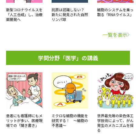
新型コロナウイルスを
抗原は認識しない？
細胞のシステムを乗っ
「人工合成」し、治療
新たに発見された自然
取る「RNAウイルス」
薬開発へ
リンパ球
一覧を表示
学問分野「医学」の講義
患者にも看護師にもメ
ミクロな細胞の機能を
世界最先端の染色体工
リットが多い、医療現
研究する！ ～細胞の
学技術によって、がん
場での「聞き書き」
不思議～
発生のメカニズムを探
る