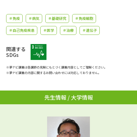
学問のミニ講義「夢ナビ講義」
学問分野解説
＃免疫
＃病気
＃基礎研究
＃免疫細胞
学問の教科書
夢ナビライブ
＃自己免疫疾患
＃医学
＃治療
＃遺伝子
ユーザーサポート
関連する
Ｑ＆Ａ よくあるご質問
大学進学IDについて
SDGs
資料の料金の
※夢ナビ講義は各講師の見解にもとづく講義内容としてご理解ください。
受付内容・発送状況の確認
お支払いについて
※夢ナビ講義の内容に関するお問い合わせには対応しておりません。
テレメール
個人情報取扱規定
お支払いサイト
先生情報 / 大学情報
テレメール進学カタログ
特定商取引表記
訂正のご案内