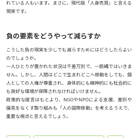
受験準備
資料検索
れている人もいます。まさに、現代版「人身売買」と言える
現実です。
志望校・出願校を調べる
負の要素をどうやって減らすか
併願校選び
受験スケジュールを立てよう
こうした負の現実を少しでも減らすためにはどうしたらよい
先輩が入学を決めた理由
のでしょうか。
テレメール全国一斉進学調査
一人ひとりが置かれた状況は千差万別で、一筋縄ではいきま
せん。しかし、人間はどこで生まれどこへ移動をしても、個
新生活お役立ちガイド
人としての人権が尊重され、身体的にも精神的にも社会的に
も良好な環境が保障されなければいけません。
学問発見
学問検索
政策的な提言はもとより、NGOやNPOによる支援、差別や
偏見をなくす取り組みも「人の国際移動」を考えるうえで、
重要な視点と言えるでしょう。
大学で学びたい学問発見