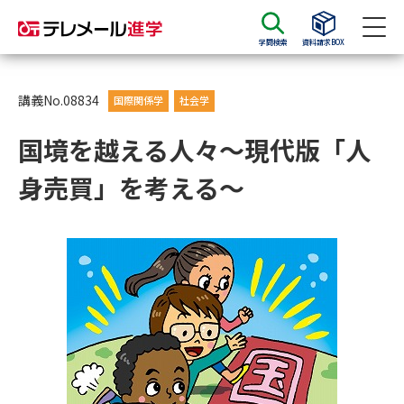
学問検索
資料請求BOX
資料請求
資料検索
講義No.08834
国際関係学
社会学
国境を越える人々〜現代版「人
大学・短大の資料種類から請求
身売買」を考える～
大学パンフ
学部・学科パンフ
総合型選抜・学校推薦型選抜 募
大学入学共通テスト利用選抜の
集要項＆願書
募集要項＆願書
過去問題集
大学・短大以外の資料から請求