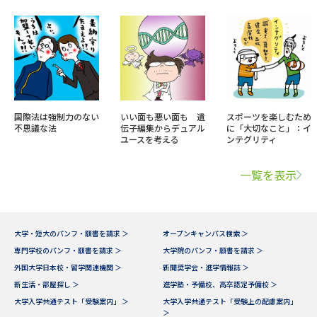
国際法は強制力のない
いい面も悪い面も 遺
スポーツを楽しむため
不思議な法
伝子編集からデュアル
に「大切なこと」：イ
ユースを考える
ンテグリティ
一覧を表示
大学・短大のパンフ・願書を請求 ＞
オープンキャンパス検索 ＞
専門学校のパンフ・願書を請求 ＞
大学院のパンフ・願書を請求 ＞
外国大学日本校・留学関連機関 ＞
新聞奨学会・進学情報誌 ＞
新生活・部屋探し ＞
進学塾・予備校、高卒認定予備校 ＞
大学入学共通テスト「受験案内」 ＞
大学入学共通テスト「受験上の配慮案内」
＞