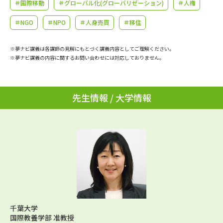
学問のミニ講義「夢ナビ講義」
＃国際移動
＃グローバル化(グローバリゼーション)
学問分野解説
＃人権
＃NGO
＃NPO
＃人身売買
＃移住
学問の教科書
夢ナビライブ
※夢ナビ講義は各講師の見解にもとづく講義内容としてご理解ください。
ユーザーサポート
※夢ナビ講義の内容に関するお問い合わせには対応しておりません。
Ｑ＆Ａ よくあるご質問
大学進学IDについて
先生情報 / 大学情報
資料の料金の
受付内容・発送状況の確認
お支払いについて
テレメール
個人情報取扱規定
お支払いサイト
テレメール進学カタログ
特定商取引表記
訂正のご案内
千葉大学
国際教養学部 准教授