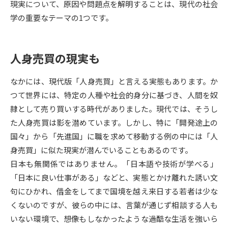
現実について、原因や問題点を解明することは、現代の社会
学の重要なテーマの1つです。
データサイエンス特集
奨学金・特待生制度特集
デジタルパンフレット
進路の３択
人身売買の現実も
新学年スタート号特集ページ
新学年スタート号特集ページ
なかには、現代版「人身売買」と言える実態もあります。か
（高3生用）
（高2生用）
つて世界には、特定の人種や社会的身分に基づき、人間を奴
SELFBRAND特集ページ
隷として売り買いする時代がありました。現代では、そうし
た人身売買は影を潜めています。しかし、特に「開発途上の
オープンキャンパスなどを調べる
国々」から「先進国」に職を求めて移動する例の中には「人
身売買」に似た現実が潜んでいることもあるのです。
オープンキャンパス検索
実施プログラムから探す
日本も無関係ではありません。「日本語や技術が学べる」
「日本に良い仕事がある」などと、実態とかけ離れた誘い文
来場型・Web型イベント特集
夢ナビライブ
句にひかれ、借金をしてまで国境を越え来日する若者は少な
くないのですが、彼らの中には、言葉が通じず相談する人も
いない環境で、想像もしなかったような過酷な生活を強いら