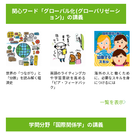
関心ワード「グローバル化(グローバリゼーシ
ョン)」の講義
世界の「つながり」と
英語のライティング力
海外の人と働くため
「分断」を読み解く経
や学習意欲を高める
に、必要なスキルを身
済史
「ピア・フィードバッ
につけるには
ク」
一覧を表示
学問分野「国際関係学」の講義