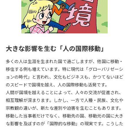
専門学校の資料請求
大学院の資料請求
大学入学共通テスト「受験案
留学・進学関連、塾・予備校
内」の請求
大学入学共通テスト「受験上の
高等学校卒業程度認定試験
配慮案内」の請求
大きな影響を生む「人の国際移動」
幼稚園教員資格認定試験
小学校教員資格認定試験
多くの人は生涯を生まれた国で過ごしますが、他国に移動・
高等学校（情報）教員資格認定
試験
移住する例も増えています。特に現代は「グローバリゼーシ
ョンの時代」と言われ、文化もビジネスも、かつてないほど
のスピードで国境を越え、人の国際移動も活発です。
大学研究
大学検索
人間が国境を越えることによって、人々の交流が促進され、
相互理解が深まります。しかし、一方で人種・民族、文化や
宗教観の違いが、新たな差別や迫害を生むこともあります。
大学で学べる内容や特徴を調べる
移動した当事者だけでなく、移動先の国、移動元の国に大き
国際・グローバルに強い大学特
な影響を及ぼすのが「国際的な移動」の現実です。こうした
新増設大学・学部・学科特集
集