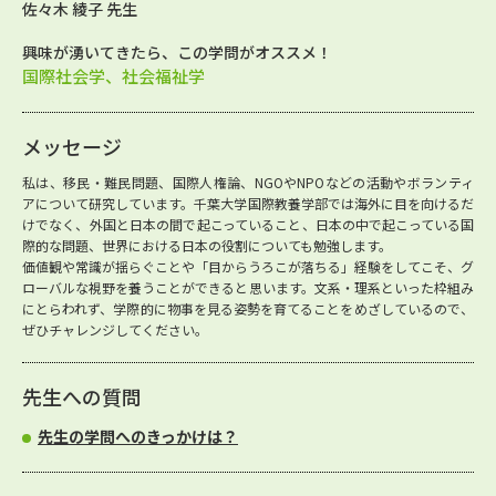
佐々木 綾子 先生
興味が湧いてきたら、この学問がオススメ！
国際社会学、社会福祉学
メッセージ
私は、移民・難民問題、国際人権論、NGOやNPOなどの活動やボランティ
アについて研究しています。千葉大学国際教養学部では海外に目を向けるだ
けでなく、外国と日本の間で起こっていること、日本の中で起こっている国
際的な問題、世界における日本の役割についても勉強します。
価値観や常識が揺らぐことや「目からうろこが落ちる」経験をしてこそ、グ
ローバルな視野を養うことができると思います。文系・理系といった枠組み
にとらわれず、学際的に物事を見る姿勢を育てることをめざしているので、
ぜひチャレンジしてください。
先生への質問
先生の学問へのきっかけは？