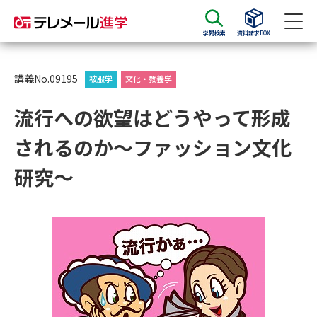
学問検索
資料請求BOX
資料請求
資料検索
講義No.09195
被服学
文化・教養学
流行への欲望はどうやって形成
大学・短大の資料種類から請求
されるのか～ファッション文化
大学パンフ
学部・学科パンフ
研究～
総合型選抜・学校推薦型選抜 募
大学入学共通テスト利用選抜の
集要項＆願書
募集要項＆願書
過去問題集
大学・短大以外の資料から請求