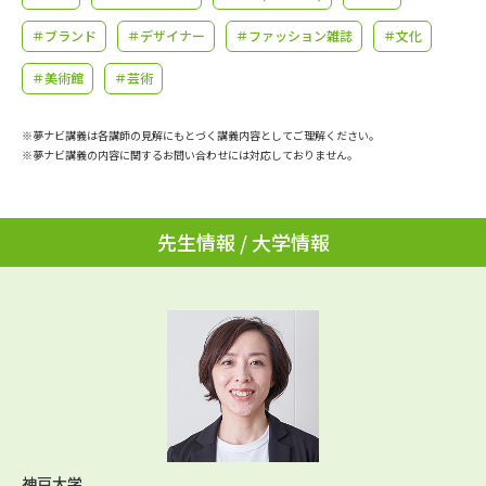
学問のミニ講義「夢ナビ講義」
学問分野解説
＃ブランド
＃デザイナー
＃ファッション雑誌
＃文化
学問の教科書
夢ナビライブ
＃美術館
＃芸術
ユーザーサポート
※夢ナビ講義は各講師の見解にもとづく講義内容としてご理解ください。
※夢ナビ講義の内容に関するお問い合わせには対応しておりません。
Ｑ＆Ａ よくあるご質問
大学進学IDについて
資料の料金の
先生情報 / 大学情報
受付内容・発送状況の確認
お支払いについて
テレメール
個人情報取扱規定
お支払いサイト
テレメール進学カタログ
特定商取引表記
訂正のご案内
神戸大学