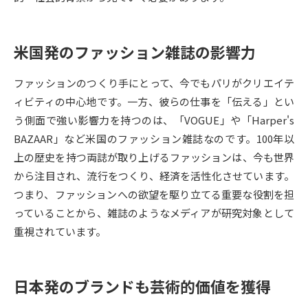
データサイエンス特集
奨学金・特待生制度特集
米国発のファッション雑誌の影響力
デジタルパンフレット
進路の３択
ファッションのつくり手にとって、今でもパリがクリエイテ
新学年スタート号特集ページ
新学年スタート号特集ページ
ィビティの中心地です。一方、彼らの仕事を「伝える」とい
（高3生用）
（高2生用）
う側面で強い影響力を持つのは、「VOGUE」や「Harper's
BAZAAR」など米国のファッション雑誌なのです。100年以
SELFBRAND特集ページ
上の歴史を持つ両誌が取り上げるファッションは、今も世界
から注目され、流行をつくり、経済を活性化させています。
オープンキャンパスなどを調べる
つまり、ファッションへの欲望を駆り立てる重要な役割を担
っていることから、雑誌のようなメディアが研究対象として
オープンキャンパス検索
実施プログラムから探す
重視されています。
来場型・Web型イベント特集
夢ナビライブ
日本発のブランドも芸術的価値を獲得