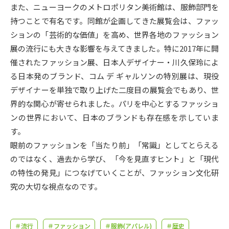
受験準備
資料検索
また、ニューヨークのメトロポリタン美術館は、服飾部門を
持つことで有名です。同館が企画してきた展覧会は、ファッ
ションの「芸術的な価値」を高め、世界各地のファッション
志望校・出願校を調べる
展の流行にも大きな影響を与えてきました。特に2017年に開
催されたファッション展、日本人デザイナー・川久保玲によ
併願校選び
受験スケジュールを立てよう
る日本発のブランド、コム デ ギャルソンの特別展は、現役
デザイナーを単独で取り上げた二度目の展覧会でもあり、世
先輩が入学を決めた理由
テレメール全国一斉進学調査
界的な関心が寄せられました。パリを中心とするファッショ
ンの世界において、日本のブランドも存在感を示していま
新生活お役立ちガイド
す。
眼前のファッションを「当たり前」「常識」としてとらえる
のではなく、過去から学び、「今を見直すヒント」と「現代
学問発見
学問検索
の特性の発見」につなげていくことが、ファッション文化研
究の大切な視点なのです。
大学で学びたい学問発見
＃流行
＃ファッション
＃服飾(アパレル)
＃歴史