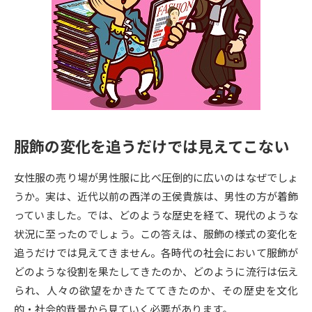
専門学校の資料請求
大学院の資料請求
大学入学共通テスト「受験案
留学・進学関連、塾・予備校
内」の請求
大学入学共通テスト「受験上の
高等学校卒業程度認定試験
配慮案内」の請求
幼稚園教員資格認定試験
小学校教員資格認定試験
服飾の変化を追うだけでは見えてこない
高等学校（情報）教員資格認定
試験
女性服の売り場が男性服に比べ圧倒的に広いのはなぜでしょ
うか。実は、近代以前の西洋の王侯貴族は、男性の方が着飾
大学研究
大学検索
っていました。では、どのような歴史を経て、現代のような
状況に至ったのでしょう。この答えは、服飾の様式の変化を
追うだけでは見えてきません。各時代の社会において服飾が
大学で学べる内容や特徴を調べる
どのような役割を果たしてきたのか、どのように流行は伝え
られ、人々の欲望をかきたててきたのか、その歴史を文化
国際・グローバルに強い大学特
新増設大学・学部・学科特集
的・社会的背景から見ていく必要があります。
集