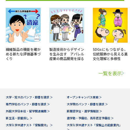
繊維製品の機能を確か
製造技術からデザイン
SDGsにもつながる、
める新たな評価基準づ
を生み出す アパレル
伝統服飾から見える異
くり
産業の商品開発を探る
文化理解と多様性
一覧を表示
大学・短大のパンフ・願書を請求 ＞
オープンキャンパス検索 ＞
専門学校のパンフ・願書を請求 ＞
大学院のパンフ・願書を請求 ＞
外国大学日本校・留学関連機関 ＞
新聞奨学会・進学情報誌 ＞
新生活・部屋探し ＞
進学塾・予備校、高卒認定予備校 ＞
大学入学共通テスト「受験案内」 ＞
大学入学共通テスト「受験上の配慮案内」
＞