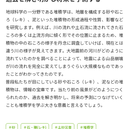
受験準備
資料検索
地球科学の一分野である堆積学は、地層を構成する砂や石こ
ろ（レキ）、泥といった堆積物の形成過程や性質、影響など
志望校・出願校を調べる
を研究します。例えば、川の流れや土石流に流されてきた石
ころの多くは上流方向に傾く形でその位置に止まるため、堆
併願校選び
受験スケジュールを立てよう
積物の中の石ころの様子を丹念に調査していけば、現在とは
違う川の様子が見えてきます。大地震前の河川がどのように
先輩が入学を決めた理由
テレメール全国一斉進学調査
流れていたのかを調べることによって、地震による山岳崩壊
が川の流れを完全に変えてしまうぐらい大規模なものであっ
新生活お役立ちガイド
たことがわかってきたのです。
普段私たちが目にしている砂や石ころ（レキ）、泥などの堆
積物は、情報の宝庫です。当たり前の風景がどのようにつく
学問発見
学問検索
られたのか、過去を解き明かし、将来の予測につなげていく
ことも堆積学を学ぶ大きな意義と言えるでしょう。
大学で学びたい学問発見
＃砂
＃石・礫(レキ)
＃土砂災害
＃堆積学