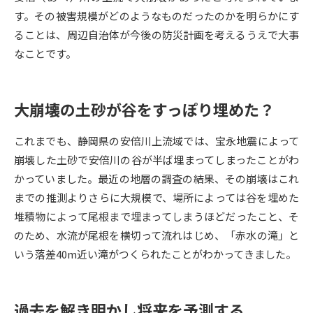
す。その被害規模がどのようなものだったのかを明らかにす
データサイエンス特集
奨学金・特待生制度特集
ることは、周辺自治体が今後の防災計画を考えるうえで大事
なことです。
デジタルパンフレット
進路の３択
新学年スタート号特集ページ
新学年スタート号特集ページ
大崩壊の土砂が谷をすっぽり埋めた？
（高3生用）
（高2生用）
これまでも、静岡県の安倍川上流域では、宝永地震によって
SELFBRAND特集ページ
崩壊した土砂で安倍川の谷が半ば埋まってしまったことがわ
かっていました。最近の地層の調査の結果、その崩壊はこれ
オープンキャンパスなどを調べる
までの推測よりさらに大規模で、場所によっては谷を埋めた
堆積物によって尾根まで埋まってしまうほどだったこと、そ
オープンキャンパス検索
実施プログラムから探す
のため、水流が尾根を横切って流れはじめ、「赤水の滝」と
いう落差40m近い滝がつくられたことがわかってきました。
来場型・Web型イベント特集
夢ナビライブ
過去を解き明かし将来を予測する