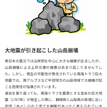
専門学校の資料請求
大学院の資料請求
大学入学共通テスト「受験案
留学・進学関連、塾・予備校
内」の請求
大学入学共通テスト「受験上の
高等学校卒業程度認定試験
配慮案内」の請求
幼稚園教員資格認定試験
小学校教員資格認定試験
大地震が引き起こした山岳崩壊
高等学校（情報）教員資格認定
試験
東日本大震災では沿岸部を中心に大きな被害が出ましたが、
山岳崩壊による土砂災害の被害はあまり起こりませんでし
大学研究
大学検索
た。しかし、発生の可能性が懸念されている南海トラフ巨大
地震では、南アルプスなど中部地方の山岳地域で大崩壊が起
こる危険性が指摘されています。
大学で学べる内容や特徴を調べる
過去を振り返っても、南海トラフを震源とする宝永の巨大地
震（1707年）が発生した際に、静岡県と山梨県の県境に近い
国際・グローバルに強い大学特
新増設大学・学部・学科特集
安倍（あべ）川の上流で大崩壊があったと考えられていま
集