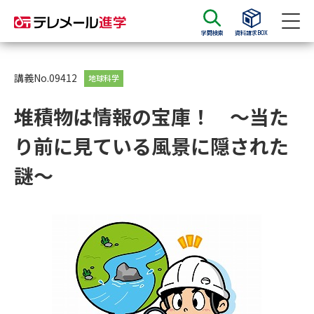
学問検索
資料請求BOX
資料請求
資料検索
講義No.09412
地球科学
堆積物は情報の宝庫！ ～当た
大学・短大の資料種類から請求
り前に見ている風景に隠された
大学パンフ
学部・学科パンフ
謎～
総合型選抜・学校推薦型選抜 募
大学入学共通テスト利用選抜の
集要項＆願書
募集要項＆願書
過去問題集
大学・短大以外の資料から請求