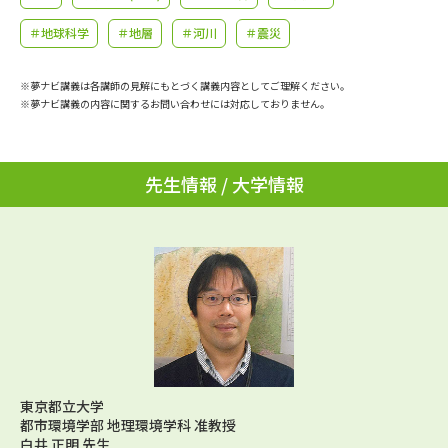
学問のミニ講義「夢ナビ講義」
学問分野解説
＃地球科学
＃地層
＃河川
＃震災
学問の教科書
夢ナビライブ
※夢ナビ講義は各講師の見解にもとづく講義内容としてご理解ください。
※夢ナビ講義の内容に関するお問い合わせには対応しておりません。
ユーザーサポート
Ｑ＆Ａ よくあるご質問
大学進学IDについて
先生情報 / 大学情報
資料の料金の
受付内容・発送状況の確認
お支払いについて
テレメール
個人情報取扱規定
お支払いサイト
テレメール進学カタログ
特定商取引表記
訂正のご案内
東京都立大学
都市環境学部 地理環境学科 准教授
白井 正明 先生