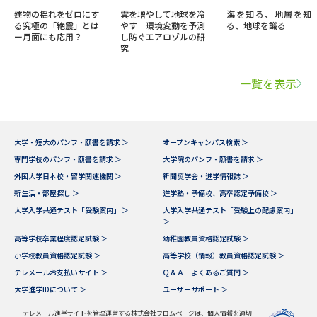
建物の揺れをゼロにす
雲を増やして地球を冷
海を知る、地層を知
る究極の「絶震」とは
やす 環境変動を予測
る、地球を識る
ー月面にも応用？
し防ぐエアロゾルの研
究
一覧を表示
大学・短大のパンフ・願書を請求 ＞
オープンキャンパス検索 ＞
専門学校のパンフ・願書を請求 ＞
大学院のパンフ・願書を請求 ＞
外国大学日本校・留学関連機関 ＞
新聞奨学会・進学情報誌 ＞
新生活・部屋探し ＞
進学塾・予備校、高卒認定予備校 ＞
大学入学共通テスト「受験案内」 ＞
大学入学共通テスト「受験上の配慮案内」
＞
高等学校卒業程度認定試験 ＞
幼稚園教員資格認定試験 ＞
小学校教員資格認定試験 ＞
高等学校（情報）教員資格認定試験 ＞
テレメールお支払いサイト ＞
Ｑ＆Ａ よくあるご質問 ＞
大学進学IDについて ＞
ユーザーサポート ＞
テレメール進学サイトを管理運営する株式会社フロムページは、個人情報を適切