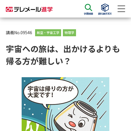
学問検索
資料請求BOX
資料請求
資料検索
講義No.09546
航空・宇宙工学
物理学
宇宙への旅は、出かけるよりも
大学・短大の資料種類から請求
帰る方が難しい？
大学パンフ
学部・学科パンフ
総合型選抜・学校推薦型選抜 募
大学入学共通テスト利用選抜の
集要項＆願書
募集要項＆願書
過去問題集
大学・短大以外の資料から請求