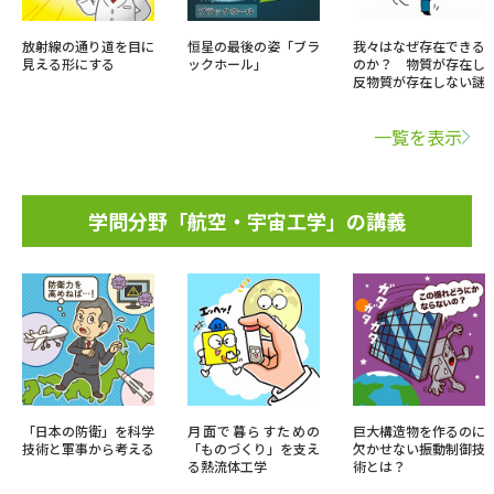
放射線の通り道を目に
恒星の最後の姿「ブラ
我々はなぜ存在できる
見える形にする
ックホール」
のか？ 物質が存在し
反物質が存在しない謎
一覧を表示
学問分野「航空・宇宙工学」の講義
「日本の防衛」を科学
月面で暮らすための
巨大構造物を作るのに
技術と軍事から考える
「ものづくり」を支え
欠かせない振動制御技
る熱流体工学
術とは？