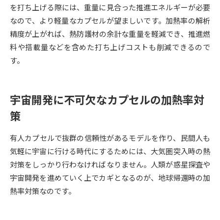
受験準備
資料検索
を打ち上げる際には、重量に見合った推進エネルギーが必要
なので、より軽量なカプセルが望ましいです。加熱率の解析
精度が上がれば、熱防護材の余計な重量を軽減でき、推進燃
志望校・出願校を調べる
料や搭載量などを含めた打ち上げコストも削減できるので
す。
併願校選び
受験スケジュールを立てよう
先輩が入学を決めた理由
テレメール全国一斉進学調査
宇宙開発に不可欠なカプセルの加熱率対
策
新生活お役立ちガイド
有人カプセルで抜群の信頼性があるモデルを作り、民間人も
気軽に宇宙に行ける時代にするためには、大気圏突入時の熱
学問発見
学問検索
対策をしっかり行わなければなりません。人類が惑星探査や
宇宙開発を進めていく上でカギとなるのが、地球帰還時の加
熱率対策なのです。
大学で学びたい学問発見