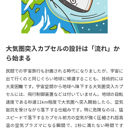
専門学校の資料請求
大学院の資料請求
大学入学共通テスト「受験案
留学・進学関連、塾・予備校
内」の請求
大学入学共通テスト「受験上の
高等学校卒業程度認定試験
配慮案内」の請求
大気圏突入カプセルの設計は「流れ」か
幼稚園教員資格認定試験
小学校教員資格認定試験
ら始まる
高等学校（情報）教員資格認定
試験
民間での宇宙旅行も計画される時代になりましたが、宇宙に
出て行くのと同じぐらい地球に帰還することも、技術的には
大変困難です。宇宙空間から地球へ降下する大気圏突入カプ
大学研究
大学検索
セルには、飛行制御装置などは付いていません。地球の自転
速度である秒速11km程度で大気圏へ突入開始したら、空気
大学で学べる内容や特徴を調べる
抵抗を受けながら落下する仕組みです。特に危険なのは、猛
スピードで落下するカプセル前方の空気が強く圧縮され超高
国際・グローバルに強い大学特
温の空気プラズマになる瞬間で、1秒に満たない時間です
新増設大学・学部・学科特集
集