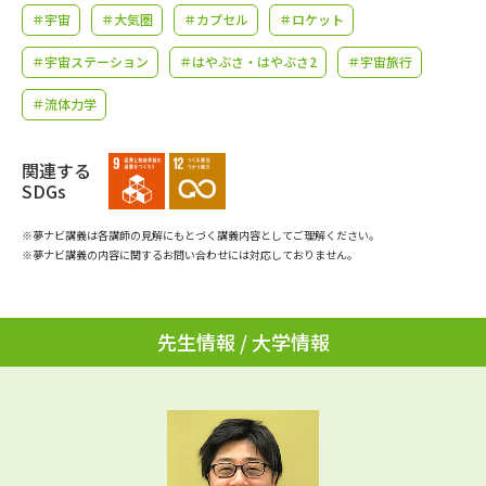
学問のミニ講義「夢ナビ講義」
学問分野解説
＃宇宙
＃大気圏
＃カプセル
＃ロケット
＃宇宙ステーション
＃はやぶさ・はやぶさ2
＃宇宙旅行
学問の教科書
夢ナビライブ
＃流体力学
ユーザーサポート
関連する
Ｑ＆Ａ よくあるご質問
大学進学IDについて
SDGs
資料の料金の
※夢ナビ講義は各講師の見解にもとづく講義内容としてご理解ください。
受付内容・発送状況の確認
お支払いについて
※夢ナビ講義の内容に関するお問い合わせには対応しておりません。
テレメール
個人情報取扱規定
お支払いサイト
先生情報 / 大学情報
テレメール進学カタログ
特定商取引表記
訂正のご案内