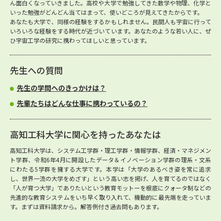
ん面白くなっていきました。高校や大学で勉強してきた数学や物理、化学と
いった勉強がどんどん当てはまって、使いどころが見えてきたからです。
あなたも大学で、同様の経験をするかもしれません。民間人も宇宙に行って
いろいろな経験をする時代が近づいています。あなたのような若い人に、ぜ
ひ宇宙工学の研究に携わってほしいと思っています。
先生への質問
先生の学問へのきっかけは？
先輩たちはどんな仕事に携わっているの？
高知工科大学に関心を持ったあなたは
高知工科大学は、システム工学群・理工学群・情報学群、経済・マネジメン
ト学群、令和6年4月に開設したデータ＆イノベーション学群の理系・文系
にわたる5学群を擁する大学です。本学は「大学のあるべき姿を常に追求
し、世界一流の大学をめざす」という高い志を掲げ、人を育てるのではなく
「人が育つ大学」でありたいという教育モットーを根底にクォータ制などの
先進的な教育システムをいち早く取り入れて、機動的に最先端を走っていま
す。まずは資料請求から。解答例付き過去問もあります。