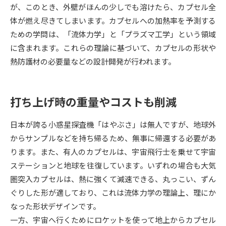
が、このとき、外壁がほんの少しでも溶けたら、カプセル全
体が燃え尽きてしまいます。カプセルへの加熱率を予測する
データサイエンス特集
奨学金・特待生制度特集
ための学問は、「流体力学」と「プラズマ工学」という領域
に含まれます。これらの理論に基づいて、カプセルの形状や
デジタルパンフレット
進路の３択
熱防護材の必要量などの設計開発が行われます。
新学年スタート号特集ページ
新学年スタート号特集ページ
（高3生用）
（高2生用）
打ち上げ時の重量やコストも削減
SELFBRAND特集ページ
日本が誇る小惑星探査機「はやぶさ」は無人ですが、地球外
オープンキャンパスなどを調べる
からサンプルなどを持ち帰るため、無事に帰還する必要があ
ります。また、有人のカプセルは、宇宙飛行士を乗せて宇宙
オープンキャンパス検索
実施プログラムから探す
ステーションと地球を往復しています。いずれの場合も大気
圏突入カプセルは、熱に強くて減速できる、丸っこい、ずん
来場型・Web型イベント特集
夢ナビライブ
ぐりした形が適しており、これは流体力学の理論上、理にか
なった形状デザインです。
一方、宇宙へ行くためにロケットを使って地上からカプセル