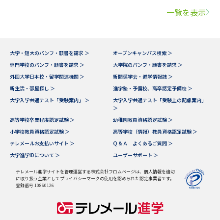
一覧を表示
大学・短大のパンフ・願書を請求 ＞
オープンキャンパス検索 ＞
専門学校のパンフ・願書を請求 ＞
大学院のパンフ・願書を請求 ＞
外国大学日本校・留学関連機関 ＞
新聞奨学会・進学情報誌 ＞
新生活・部屋探し ＞
進学塾・予備校、高卒認定予備校 ＞
大学入学共通テスト「受験案内」 ＞
大学入学共通テスト「受験上の配慮案内」
＞
高等学校卒業程度認定試験 ＞
幼稚園教員資格認定試験 ＞
小学校教員資格認定試験 ＞
高等学校（情報）教員資格認定試験 ＞
テレメールお支払いサイト ＞
Ｑ＆Ａ よくあるご質問 ＞
大学進学IDについて ＞
ユーザーサポート ＞
テレメール進学サイトを管理運営する株式会社フロムページは、個人情報を適切
に取り扱う企業としてプライバシーマークの使用を認められた認定事業者です。
登録番号 10860126