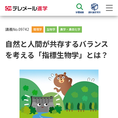
学問検索
資料請求BOX
資料請求
資料検索
講義No.09742
環境学
生物学
農学・農芸化学
自然と人間が共存するバランス
大学・短大の資料種類から請求
を考える「指標生物学」とは？
大学パンフ
学部・学科パンフ
総合型選抜・学校推薦型選抜 募
大学入学共通テスト利用選抜の
集要項＆願書
募集要項＆願書
過去問題集
大学・短大以外の資料から請求