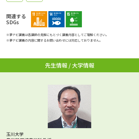
学問のミニ講義「夢ナビ講義」
学問分野解説
関連する
学問の教科書
夢ナビライブ
SDGs
※夢ナビ講義は各講師の見解にもとづく講義内容としてご理解ください。
ユーザーサポート
※夢ナビ講義の内容に関するお問い合わせには対応しておりません。
Ｑ＆Ａ よくあるご質問
大学進学IDについて
先生情報 / 大学情報
資料の料金の
受付内容・発送状況の確認
お支払いについて
テレメール
個人情報取扱規定
お支払いサイト
テレメール進学カタログ
特定商取引表記
訂正のご案内
玉川大学