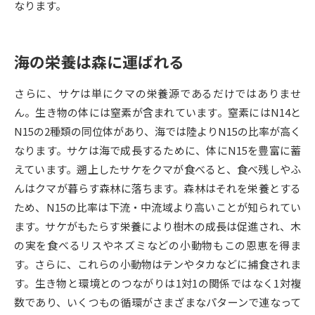
なります。
データサイエンス特集
奨学金・特待生制度特集
海の栄養は森に運ばれる
デジタルパンフレット
進路の３択
さらに、サケは単にクマの栄養源であるだけではありませ
新学年スタート号特集ページ
新学年スタート号特集ページ
ん。生き物の体には窒素が含まれています。窒素にはN14と
（高3生用）
（高2生用）
N15の2種類の同位体があり、海では陸よりN15の比率が高く
SELFBRAND特集ページ
なります。サケは海で成長するために、体にN15を豊富に蓄
えています。遡上したサケをクマが食べると、食べ残しやふ
オープンキャンパスなどを調べる
んはクマが暮らす森林に落ちます。森林はそれを栄養とする
ため、N15の比率は下流・中流域より高いことが知られてい
オープンキャンパス検索
実施プログラムから探す
ます。サケがもたらす栄養により樹木の成長は促進され、木
の実を食べるリスやネズミなどの小動物もこの恩恵を得ま
来場型・Web型イベント特集
夢ナビライブ
す。さらに、これらの小動物はテンやタカなどに捕食されま
す。生き物と環境とのつながりは1対1の関係ではなく1対複
数であり、いくつもの循環がさまざまなパターンで連なって