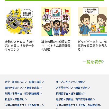
金融システムの「抜け
戦争の国から成長の国
ビッグデータから、効
穴」を見つけるデータ
へ ベトナム経済発展
率的な商品陳列を考え
サイエンス
の秘密
る！
一覧を表示
大学・短大のパンフ・願書を請求 ＞
オープンキャンパス検索 ＞
専門学校のパンフ・願書を請求 ＞
大学院のパンフ・願書を請求 ＞
外国大学日本校・留学関連機関 ＞
新聞奨学会・進学情報誌 ＞
新生活・部屋探し ＞
進学塾・予備校、高卒認定予備校 ＞
大学入学共通テスト「受験案内」 ＞
大学入学共通テスト「受験上の配慮案内」
＞