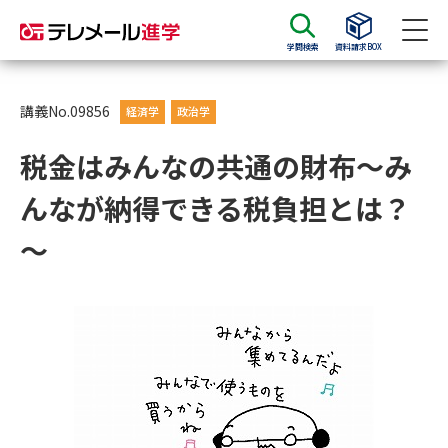
学問検索
資料請求BOX
資料請求
資料検索
講義No.09856
経済学
政治学
税金はみんなの共通の財布～み
大学・短大の資料種類から請求
んなが納得できる税負担とは？
大学パンフ
学部・学科パンフ
～
総合型選抜・学校推薦型選抜 募
大学入学共通テスト利用選抜の
集要項＆願書
募集要項＆願書
過去問題集
大学・短大以外の資料から請求