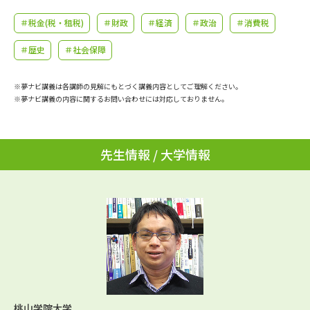
学問のミニ講義「夢ナビ講義」
学問分野解説
＃税金(税・租税)
＃財政
＃経済
＃政治
＃消費税
学問の教科書
夢ナビライブ
＃歴史
＃社会保障
ユーザーサポート
※夢ナビ講義は各講師の見解にもとづく講義内容としてご理解ください。
※夢ナビ講義の内容に関するお問い合わせには対応しておりません。
Ｑ＆Ａ よくあるご質問
大学進学IDについて
資料の料金の
先生情報 / 大学情報
受付内容・発送状況の確認
お支払いについて
テレメール
個人情報取扱規定
お支払いサイト
テレメール進学カタログ
特定商取引表記
訂正のご案内
桃山学院大学