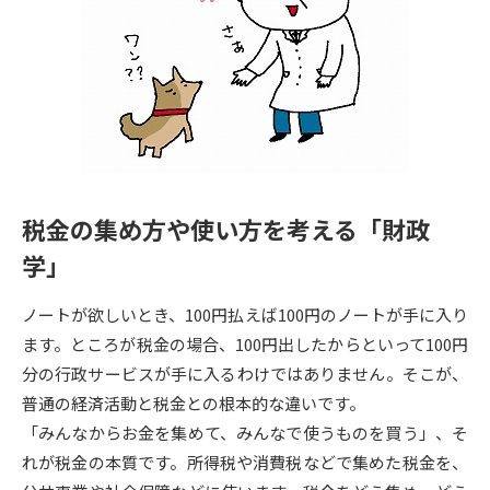
専門学校の資料請求
大学院の資料請求
大学入学共通テスト「受験案
留学・進学関連、塾・予備校
内」の請求
大学入学共通テスト「受験上の
高等学校卒業程度認定試験
配慮案内」の請求
幼稚園教員資格認定試験
小学校教員資格認定試験
税金の集め方や使い方を考える「財政
高等学校（情報）教員資格認定
試験
学」
ノートが欲しいとき、100円払えば100円のノートが手に入り
大学研究
大学検索
ます。ところが税金の場合、100円出したからといって100円
分の行政サービスが手に入るわけではありません。そこが、
普通の経済活動と税金との根本的な違いです。
大学で学べる内容や特徴を調べる
「みんなからお金を集めて、みんなで使うものを買う」、そ
れが税金の本質です。所得税や消費税などで集めた税金を、
国際・グローバルに強い大学特
新増設大学・学部・学科特集
集