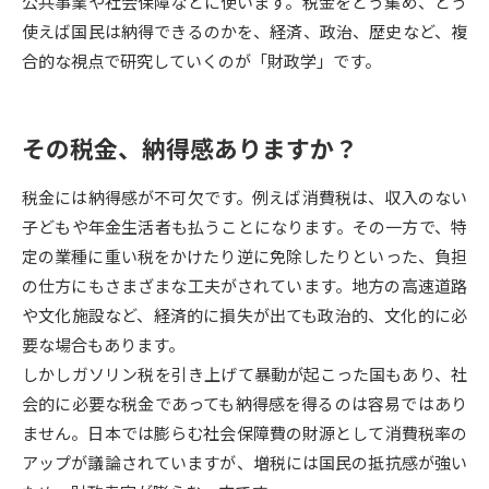
公共事業や社会保障などに使います。税金をどう集め、どう
使えば国民は納得できるのかを、経済、政治、歴史など、複
データサイエンス特集
奨学金・特待生制度特集
合的な視点で研究していくのが「財政学」です。
デジタルパンフレット
進路の３択
その税金、納得感ありますか？
新学年スタート号特集ページ
新学年スタート号特集ページ
（高3生用）
（高2生用）
税金には納得感が不可欠です。例えば消費税は、収入のない
SELFBRAND特集ページ
子どもや年金生活者も払うことになります。その一方で、特
定の業種に重い税をかけたり逆に免除したりといった、負担
オープンキャンパスなどを調べる
の仕方にもさまざまな工夫がされています。地方の高速道路
や文化施設など、経済的に損失が出ても政治的、文化的に必
オープンキャンパス検索
実施プログラムから探す
要な場合もあります。
しかしガソリン税を引き上げて暴動が起こった国もあり、社
来場型・Web型イベント特集
夢ナビライブ
会的に必要な税金であっても納得感を得るのは容易ではあり
ません。日本では膨らむ社会保障費の財源として消費税率の
アップが議論されていますが、増税には国民の抵抗感が強い