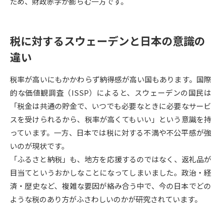
受験準備
資料検索
ため、財政赤字が膨らむ一方です。
税に対するスウェーデンと日本の意識の
志望校・出願校を調べる
違い
併願校選び
受験スケジュールを立てよう
税率が高いにもかかわらず納得感が高い国もあります。国際
先輩が入学を決めた理由
的な価値観調査（ISSP）によると、スウェーデンの国民は
テレメール全国一斉進学調査
「税金は共通の貯金で、いつでも必要なときに必要なサービ
スを受けられるから、税率が高くてもいい」という意識を持
新生活お役立ちガイド
っています。一方、日本では税に対する不満や不公平感が強
いのが現状です。
学問発見
学問検索
「ふるさと納税」も、地方を応援するのではなく、返礼品が
目当てというおかしなことになってしまいました。政治・経
済・歴史など、複雑な要因が絡み合う中で、今の日本でどの
大学で学びたい学問発見
ような税のあり方がふさわしいのかが研究されています。