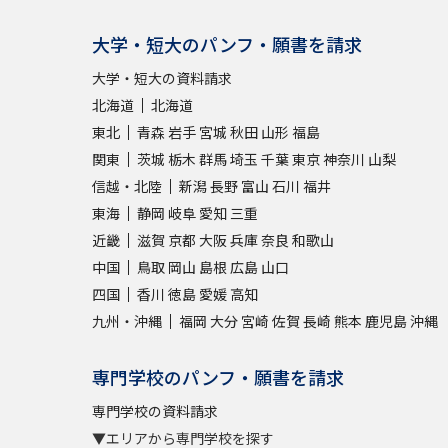
大学・短大のパンフ・願書を請求
大学・短大の資料請求
北海道
北海道
東北
青森
岩手
宮城
秋田
山形
福島
関東
茨城
栃木
群馬
埼玉
千葉
東京
神奈川
山梨
信越・北陸
新潟
長野
富山
石川
福井
東海
静岡
岐阜
愛知
三重
近畿
滋賀
京都
大阪
兵庫
奈良
和歌山
中国
鳥取
岡山
島根
広島
山口
四国
香川
徳島
愛媛
高知
九州・沖縄
福岡
大分
宮崎
佐賀
長崎
熊本
鹿児島
沖縄
専門学校のパンフ・願書を請求
専門学校の資料請求
▼エリアから専門学校を探す