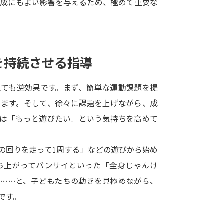
形成にもよい影響を与えるため、極めて重要な
SELFBRAND特集ページ
オープンキャンパスなどを調
を持続させる指導
オープンキャンパス検索
実施プログラ
来場型・Web型イベント特集
夢ナビ
えても逆効果です。まず、簡単な運動課題を提
します。そして、徐々に課題を上げながら、成
もは「もっと遊びたい」という気持ちを高めて
受験準備
の回りを走って1周する」などの遊びから始め
志望校・出願校を調べる
ち上がってバンサイといった「全身じゃんけ
て……と、子どもたちの動きを見極めながら、
併願校選び
受験スケジュールを立てよ
です。
テレメール全国一斉進学調査
新生活お