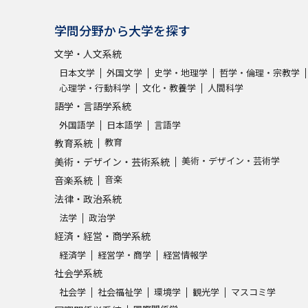
学問分野から大学を探す
文学・人文系統
日本文学
外国文学
史学・地理学
哲学・倫理・宗教学
心理学・行動科学
文化・教養学
人間科学
語学・言語学系統
外国語学
日本語学
言語学
教育
教育系統
美術・デザイン・芸術学
美術・デザイン・芸術系統
音楽
音楽系統
法律・政治系統
法学
政治学
経済・経営・商学系統
経済学
経営学・商学
経営情報学
社会学系統
社会学
社会福祉学
環境学
観光学
マスコミ学