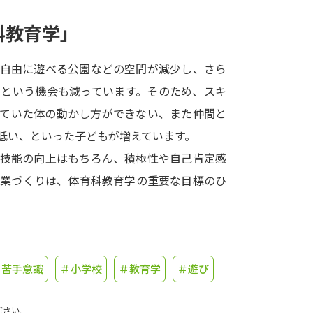
科教育学」
学問発見
が自由に遊べる公園などの空間が減少し、さら
大学で学びたい学問発見
ぶという機会も減っています。そのため、スキ
えていた体の動かし方ができない、また仲間と
学問のミニ講義「夢ナビ講義」
学問分
低い、といった子どもが増えています。
動技能の向上はもちろん、積極性や自己肯定感
授業づくりは、体育科教育学の重要な目標のひ
ユーザーサポート
Ｑ＆Ａ よくあるご質問
大学進学IDにつ
資料の料金の
お支払いについて
受付内容
＃苦手意識
＃小学校
＃教育学
＃遊び
個人情報取扱規定
特定商取引表記
お
受験情報リンク
ださい。