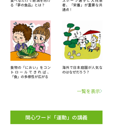
食べるだけで肥満を防げ
スポーツ選手と入院患
る「夢の食品」とは？
者、「栄養」が重要な共
通点！
」の請求
高等学校卒業程度認定試験
格認定試験
大学検索
食物の「におい」をコン
海外で日本庭園が人気な
トロールできれば、
のはなぜだろう？
「食」の多様性が広がる
べる
一覧を表示
ローバルに強い大学特集
制度特集
デジタルパンフレット
ジ（高3生用）
関心ワード「運動」の講義
）