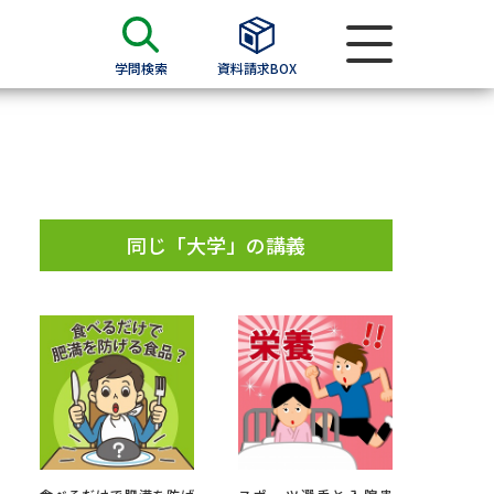
学問検索
資料請求BOX
資料検索
求
同じ「大学」の講義
願書
＆願書
過去問題集
求
留学・進学関連、塾・予備校