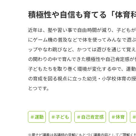
積極性や自信も育てる「体育
近年は、塾や習い事で自由時間が減り、子ども
にゲーム機の普及などで体を使ってみんなで遊
ップやなわ跳びなど、かつては遊びを通じて覚
の関わりの中で育んできた積極性や自己肯定感が
子どもたちを取り巻く環境が変化する中で、運
の育成を図る視点に立った幼児・小学校体育の
とつです。
＃運動
＃子ども
＃自己肯定感
＃体育
※夢ナビ講義は各講師の見解にもとづく講義内容としてご理解く