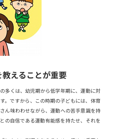
大学入学共通テスト「受験案内」の請求
大学入学共通テスト「受験上の配慮案内
幼稚園教員資格認定試験
小学校教員資
高等学校（情報）教員資格認定試験
大学研究
を教えることが重要
大学で学べる内容や特徴を調
人の多くは、幼児期から低学年期に、運動に対
です。ですから、この時期の子どもには、体育
新増設大学・学部・学科特集
国際・グ
くさん味わわせながら、運動への苦手意識を持
データサイエンス特集
奨学金・特待生
」との自信である運動有能感を持たせ、それを
進路の３択
新学年スタート号特集ペー
新学年スタート号特集ページ（高2生用