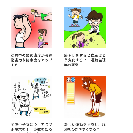
べる
ムから探す
ライブ
筋肉中の酸素濃度から運
筋トレをすると血圧はど
動能力や健康度をアップ
う変化する？ 運動生理
する
学の研究
資料検索
う
先輩が入学を決めた理由
役立ちガイド
脳卒中予防にウェアラブ
激しい運動をすると、風
ル端末を！ 歩数を知る
邪をひきやすくなる？