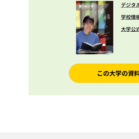
デジタ
学校情
大学公
この大学の資