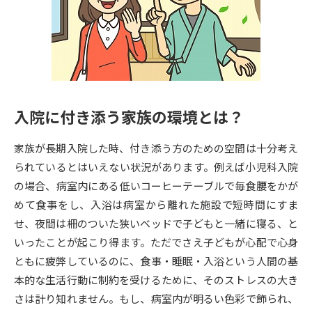
専門学校の資料請求
大学院の資料請求
大学入学共通テスト「受験案
留学・進学関連、塾・予備校
内」の請求
大学入学共通テスト「受験上の
高等学校卒業程度認定試験
配慮案内」の請求
入院に付き添う家族の環境とは？
幼稚園教員資格認定試験
小学校教員資格認定試験
家族が長期入院した時、付き添う方のための空間は十分考え
高等学校（情報）教員資格認定
試験
られているとはいえない状況があります。例えば小児科入院
の場合、病室内にある低いコーヒーテーブルで毎食腰をかが
めて食事をし、入浴は病室から離れた施設で短時間にすま
大学研究
大学検索
せ、夜間は柵のついた狭いベッドで子どもと一緒に寝る、と
いったことが起こり得ます。ただでさえ子どもが心配で心身
ともに疲弊しているのに、食事・睡眠・入浴という人間の基
大学で学べる内容や特徴を調べる
本的な生活行動に制約を受けるために、そのストレスの大き
国際・グローバルに強い大学特
さは計り知れません。もし、病室内が明るい色彩で飾られ、
新増設大学・学部・学科特集
集