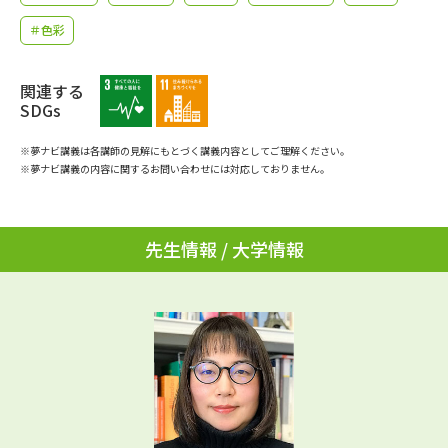
学問のミニ講義「夢ナビ講義」
学問分野解説
＃色彩
学問の教科書
夢ナビライブ
関連する
SDGs
ユーザーサポート
※夢ナビ講義は各講師の見解にもとづく講義内容としてご理解ください。
※夢ナビ講義の内容に関するお問い合わせには対応しておりません。
Ｑ＆Ａ よくあるご質問
大学進学IDについて
資料の料金の
受付内容・発送状況の確認
お支払いについて
先生情報 / 大学情報
テレメール
個人情報取扱規定
お支払いサイト
テレメール進学カタログ
特定商取引表記
訂正のご案内