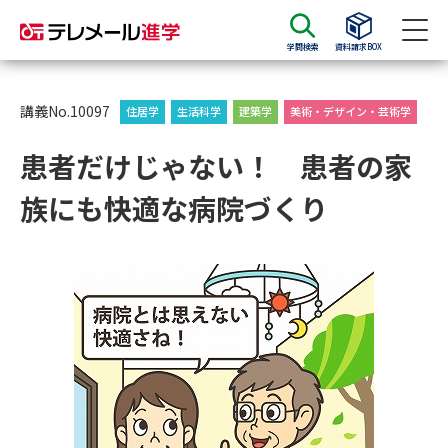
学問検索
資料請求BOX
資料請求
資料検索
講義No.10097
住居学
生活科学
建築学
美術・デザイン・芸術学
患者だけじゃない！ 患者の家
大学・短大の資料種類から請求
族にも快適な病院づくり
大学パンフ
学部・学科パンフ
総合型選抜・学校推薦型選抜 募
大学入学共通テスト利用選抜の
集要項＆願書
募集要項＆願書
過去問題集
大学・短大以外の資料から請求