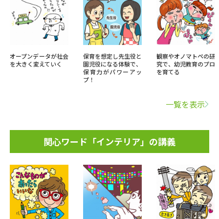
オープンデータが社会
保育を想定し先生役と
観察やオノマトペの研
を大きく変えていく
園児役になる体験で、
究で、幼児教育のプロ
保育力がパワーアッ
を育てる
プ！
一覧を表示
関心ワード「インテリア」の講義