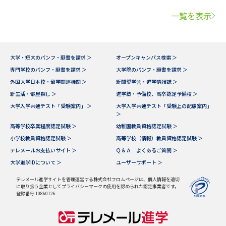
一覧を表示
大学・短大のパンフ・願書を請求 ＞
オープンキャンパス検索 ＞
専門学校のパンフ・願書を請求 ＞
大学院のパンフ・願書を請求 ＞
外国大学日本校・留学関連機関 ＞
新聞奨学会・進学情報誌 ＞
新生活・部屋探し ＞
進学塾・予備校、高卒認定予備校 ＞
大学入学共通テスト「受験案内」 ＞
大学入学共通テスト「受験上の配慮案内」
＞
高等学校卒業程度認定試験 ＞
幼稚園教員資格認定試験 ＞
小学校教員資格認定試験 ＞
高等学校（情報）教員資格認定試験 ＞
テレメールお支払いサイト ＞
Ｑ＆Ａ よくあるご質問 ＞
大学進学IDについて ＞
ユーザーサポート ＞
テレメール進学サイトを管理運営する株式会社フロムページは、個人情報を適切
に取り扱う企業としてプライバシーマークの使用を認められた認定事業者です。
登録番号 10860126