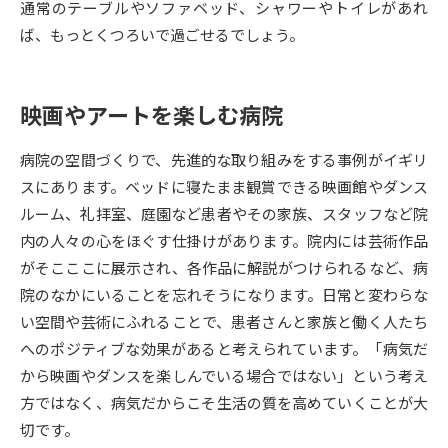
通常のテーブルやソファベッド、シャワーやトイレがあれ
ば、もっとくつろいで過ごせるでしょう。
データサイエンス特集
奨学金・特待生制度特集
デジタルパンフレット
進路の３択
映画やアートを楽しむ病院
新学年スタート号特集ページ
新学年スタート号特集ページ
病院の空間づくりで、先進的な取り組みをする事例がイギリ
（高3生用）
（高2生用）
スにあります。ベッドに寝たまま観賞できる映画館やダンス
SELFBRAND特集ページ
ルーム、礼拝室、庭園など患者やその家族、スタッフなど院
内の人々の心をほぐす仕掛けがあります。院内には芸術作品
オープンキャンパスなどを調べる
がそこここに展示され、各作品に解説がつけられるなど、病
院のなかにいることを忘れそうになります。日常と変わらな
オープンキャンパス検索
実施プログラムから探す
い空間や芸術にふれることで、患者さんと家族と働く人たち
へのポジティブな効果があると考えられています。「病気だ
来場型・Web型イベント特集
夢ナビライブ
から映画やダンスを楽しんでいる場合ではない」という考え
方ではなく、病気だからこそ生活の質を高めていくことが大
切です。