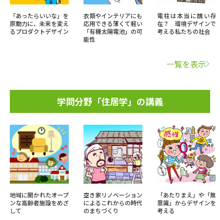
「あったらいいな」を
衣類やインテリアにも
電柱は本当に醜い存
原動力に、未来を変え
応用できる薄くて軽い
在？ 環境デザインで
るプロダクトデザイン
「有機太陽電池」の可
考える私たちの社会
能性
一覧を表示
学問分野「住居学」の講義
地域に開かれたオープ
空き家リノベーション
「あたりまえ」や「無
ンな高齢者施設をめざ
によるこれからの時代
意識」からデザインを
して
のまちづくり
考える