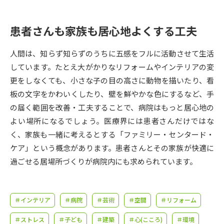
受験準備
資料検索
患者さんも家族も居心地よくする工夫
志望校・出願校を調べる
人間は、知らず知らずのうちに五感をフルに活動させて生活
併願校選び
受験スケジュールを立てよう
しています。たとえ大がかりなリフォームやインテリアの変
更をしなくても、小さな子の目の高さに動物を描いたり、看
先輩が入学を決めた理由
板の文字をかわいくしたり、壁を鮮やかな色にするなど、手
テレメール全国一斉進学調査
の届く範囲を改善・工夫することで、病院はもっと居心地の
よい場所になるでしょう。医療界には患者さんだけではな
新生活お役立ちガイド
く、家族も一緒に考えるとする「ファミリー・センタード・
ケア」という概念があります。患者さんとその家族が快適に
学問発見
学問検索
過ごせる居場所づくりが病院内にも求められています。
大学で学びたい学問発見
＃インテリア
＃病院
＃芸術
＃空間
＃リフォーム
＃ストレス
＃子ども
＃建築
＃心(こころ)
＃環境