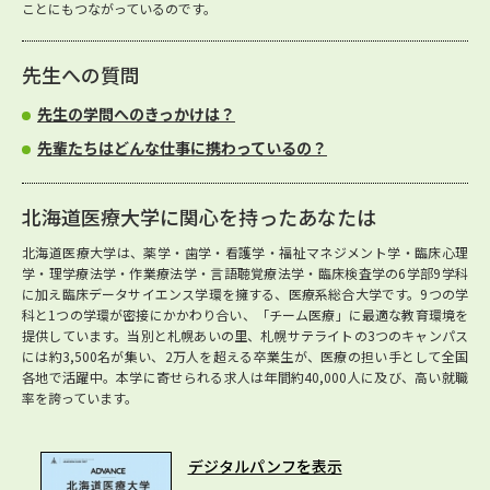
ことにもつながっているのです。
先生への質問
先生の学問へのきっかけは？
先輩たちはどんな仕事に携わっているの？
北海道医療大学に関心を持ったあなたは
北海道医療大学は、薬学・歯学・看護学・福祉マネジメント学・臨床心理
学・理学療法学・作業療法学・言語聴覚療法学・臨床検査学の6学部9学科
に加え臨床データサイエンス学環を擁する、医療系総合大学です。9つの学
科と1つの学環が密接にかかわり合い、「チーム医療」に最適な教育環境を
提供しています。当別と札幌あいの里、札幌サテライトの3つのキャンパス
には約3,500名が集い、2万人を超える卒業生が、医療の担い手として全国
各地で活躍中。本学に寄せられる求人は年間約40,000人に及び、高い就職
率を誇っています。
デジタルパンフを表示