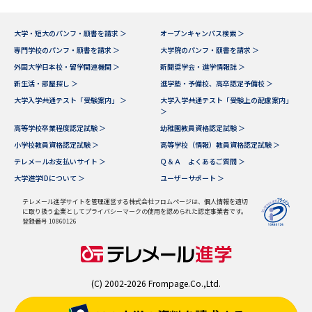
大学・短大のパンフ・願書を請求 ＞
オープンキャンパス検索 ＞
専門学校のパンフ・願書を請求 ＞
大学院のパンフ・願書を請求 ＞
外国大学日本校・留学関連機関 ＞
新聞奨学会・進学情報誌 ＞
新生活・部屋探し ＞
進学塾・予備校、高卒認定予備校 ＞
大学入学共通テスト「受験案内」 ＞
大学入学共通テスト「受験上の配慮案内」
＞
高等学校卒業程度認定試験 ＞
幼稚園教員資格認定試験 ＞
小学校教員資格認定試験 ＞
高等学校（情報）教員資格認定試験 ＞
テレメールお支払いサイト ＞
Ｑ＆Ａ よくあるご質問 ＞
大学進学IDについて ＞
ユーザーサポート ＞
テレメール進学サイトを管理運営する株式会社フロムページは、個人情報を適切
に取り扱う企業としてプライバシーマークの使用を認められた認定事業者です。
登録番号 10860126
(C) 2002-2026 Frompage.Co.,Ltd.