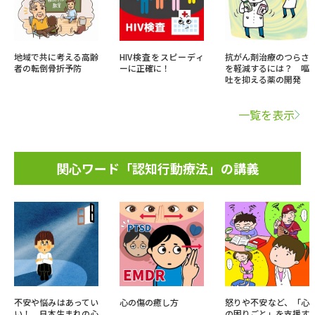
地域で共に考える高齢
HIV検査をスピーディ
抗がん剤治療のつらさ
者の転倒骨折予防
ーに正確に！
を軽減するには？ 嘔
吐を抑える薬の開発
一覧を表示
関心ワード「認知行動療法」の講義
不安や悩みはあってい
心の傷の癒し方
怒りや不安など、「心
い！ 日本生まれの心
の困りごと」を支援す