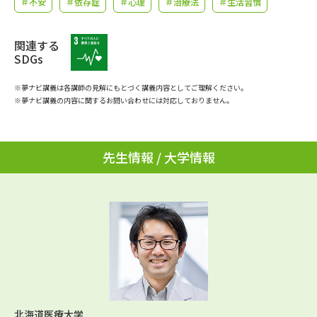
＃不安
＃依存症
＃心理
＃治療法
＃生活習慣
学問のミニ講義「夢ナビ講義」
学問分野解説
学問の教科書
関連する
夢ナビライブ
SDGs
ユーザーサポート
※夢ナビ講義は各講師の見解にもとづく講義内容としてご理解ください。
※夢ナビ講義の内容に関するお問い合わせには対応しておりません。
Ｑ＆Ａ よくあるご質問
大学進学IDについて
資料の料金の
先生情報 / 大学情報
受付内容・発送状況の確認
お支払いについて
テレメール
個人情報取扱規定
お支払いサイト
テレメール進学カタログ
特定商取引表記
訂正のご案内
北海道医療大学