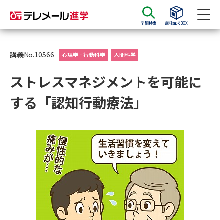
学問検索
資料請求BOX
資料請求
資料検索
講義No.10566
心理学・行動科学
人間科学
ストレスマネジメントを可能に
大学・短大の資料種類から請求
する「認知行動療法」
大学パンフ
学部・学科パンフ
総合型選抜・学校推薦型選抜 募
大学入学共通テスト利用選抜の
集要項＆願書
募集要項＆願書
過去問題集
大学・短大以外の資料から請求