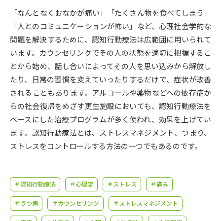
受験準備
資料検索
「なんとなくおなかが痛い」「たくさん物を食べてしまう」
「人とのコミュニケーションが怖い」など、心理社会学的な
志望校・出願校を調べる
問題を解決するために、認知行動療法は広範囲に用いられて
います。カウンセリングでその人の状態を適切に把握するこ
併願校選び
受験スケジュールを立てよう
とから始め、話し合いによってその人を思い込みから解放し
たり、日常の習慣を変えていったりするだけで、症状が改善
先輩が入学を決めた理由
されることもあります。アルコールや薬物などへの依存症か
テレメール全国一斉進学調査
らの社会復帰をめざす更生施設においても、認知行動療法を
ベースにした治療プログラムが多く使われ、効果を上げてい
新生活お役立ちガイド
ます。認知行動療法とは、ストレスマネジメント、つまり、
ストレスをコントロールする方法の一つでもあるのです。
学問発見
学問検索
＃認知行動療法
＃心理学
＃ストレス
＃痛み
大学で学びたい学問発見
＃うつ病
＃カウンセリング
＃ストレスマネジメント