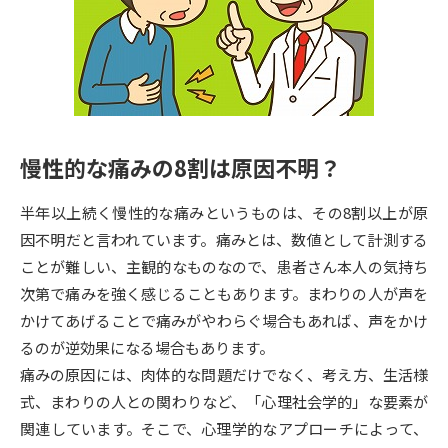
専門学校の資料請求
大学院の資料請求
大学入学共通テスト「受験案
留学・進学関連、塾・予備校
内」の請求
大学入学共通テスト「受験上の
高等学校卒業程度認定試験
配慮案内」の請求
慢性的な痛みの8割は原因不明？
幼稚園教員資格認定試験
小学校教員資格認定試験
半年以上続く慢性的な痛みというものは、その8割以上が原
高等学校（情報）教員資格認定
試験
因不明だと言われています。痛みとは、数値として計測する
ことが難しい、主観的なものなので、患者さん本人の気持ち
次第で痛みを強く感じることもあります。まわりの人が声を
大学研究
大学検索
かけてあげることで痛みがやわらぐ場合もあれば、声をかけ
るのが逆効果になる場合もあります。
痛みの原因には、肉体的な問題だけでなく、考え方、生活様
大学で学べる内容や特徴を調べる
式、まわりの人との関わりなど、「心理社会学的」な要素が
国際・グローバルに強い大学特
関連しています。そこで、心理学的なアプローチによって、
新増設大学・学部・学科特集
集