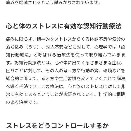
痛みを軽減させるという試みがなされています。
データサイエンス特集
奨学金・特待生制度特集
心と体のストレスに有効な認知行動療法
デジタルパンフレット
進路の３択
痛みに限らず、精神的なストレスからくる体調不良や気分の
新学年スタート号特集ページ
新学年スタート号特集ページ
落ち込み（うつ）、対人不安などに対して、心理学では「認
（高3生用）
（高2生用）
知行動療法」と呼ばれる治療法を使って取り組んでいきま
SELFBRAND特集ページ
す。認知行動療法とは、心や体に出てくるさまざまな症状、
困りごとに対して、その人の考え方や行動の癖、環境などを
オープンキャンパスなどを調べる
総合的に考えて、考え方や生活習慣を変えていくことで解決
へ導く手法です。この療法は、心と体のストレスに対して非
オープンキャンパス検索
実施プログラムから探す
常に有効であるということが実証されている、科学的に根拠
のある治療です。
来場型・Web型イベント特集
夢ナビライブ
ストレスをどうコントロールするか