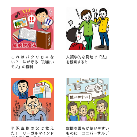
べる
ムから探す
ライブ
これはパクリじゃな
人類学的な見地で「法」
い？ 法が守る「形無い
を観察すると
モノ」の権利
資料検索
う
先輩が入学を決めた理由
役立ちガイド
半沢直樹の父は救え
空間を誰もが使いやすい
た！ リーガルマインド
ものに ユニバーサルデ