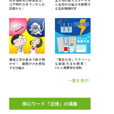
日本語研究の新発見は、
生き物の膨大なデータか
江戸時代のオランダ人の
ら生命の仕組みを解明す
記録から！
る生命情報科学
」の請求
高等学校卒業程度認定試験
格認定試験
大学検索
機械工学の視点で解き明
「電気化学」でクリーン
かせ！ 細胞が力を感知
な創薬方法を開発！
する仕組み
CO₂と廃棄物を抑制
べる
一覧を表示
ローバルに強い大学特集
制度特集
デジタルパンフレット
ジ（高3生用）
関心ワード「法律」の講義
）