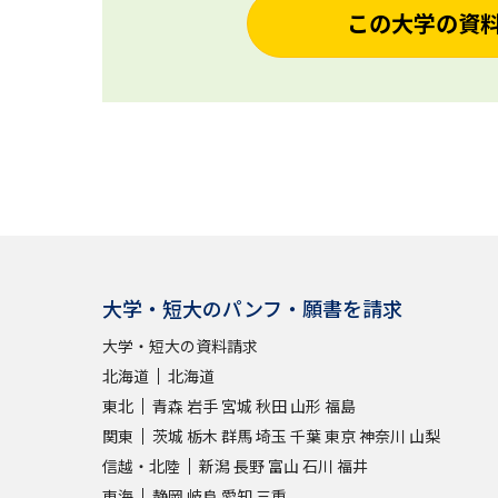
この大学の資
大学・短大のパンフ・願書を請求
大学・短大の資料請求
北海道
北海道
東北
青森
岩手
宮城
秋田
山形
福島
関東
茨城
栃木
群馬
埼玉
千葉
東京
神奈川
山梨
信越・北陸
新潟
長野
富山
石川
福井
東海
静岡
岐阜
愛知
三重