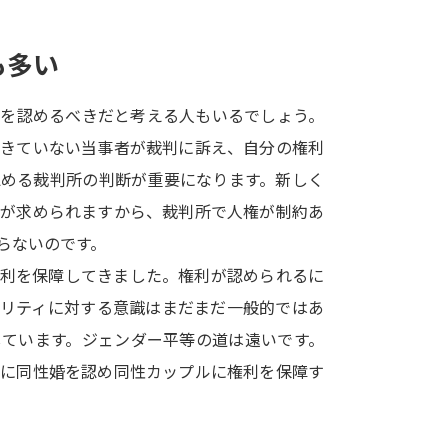
SELFBRAND特集ページ
も多い
オープンキャンパスなどを調
婚を認めるべきだと考える人もいるでしょう。
オープンキャンパス検索
実施プログラ
できていない当事者が裁判に訴え、自分の権利
来場型・Web型イベント特集
夢ナビ
認める裁判所の判断が重要になります。新しく
由が求められますから、裁判所で人権が制約あ
らないのです。
受験準備
権利を保障してきました。権利が認められるに
ノリティに対する意識はまだまだ一般的ではあ
志望校・出願校を調べる
しています。ジェンダー平等の道は遠いです。
的に同性婚を認め同性カップルに権利を保障す
併願校選び
受験スケジュールを立てよ
テレメール全国一斉進学調査
新生活お