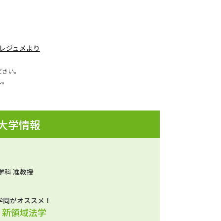
義レジュメより
ださい。
ん。
 大学情報
学科 准教授
学問がオススメ！
、新領域法学