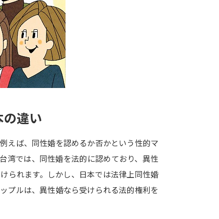
大学入学共通テスト「受験案内」の請求
大学入学共通テスト「受験上の配慮案内
幼稚園教員資格認定試験
小学校教員資
高等学校（情報）教員資格認定試験
大学研究
本の違い
大学で学べる内容や特徴を調
。例えば、同性婚を認めるか否かという性的マ
や台湾では、同性婚を法的に認めており、異性
新増設大学・学部・学科特集
国際・グ
受けられます。しかし、日本では法律上同性婚
データサイエンス特集
奨学金・特待生
カップルは、異性婚なら受けられる法的権利を
進路の３択
新学年スタート号特集ペー
新学年スタート号特集ページ（高2生用