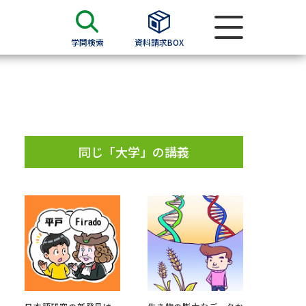
学問検索
資料請求BOX
資料検索
求
同じ「大学」の講義
願書
＆願書
過去問題集
求
留学・進学関連、塾・予備校