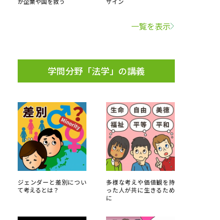
が企業や国を救う
ザイン
学問検索
一覧を表示
学問分野「法学」の講義
野解説
学問の教科書
夢ナビライブ
いて
このサイトについて
・発送状況の確認
テレメール
お支払いサイト
ジェンダーと差別につい
多様な考えや価値観を持
て考えるとは？
った人が共に生きるため
問合せ先
テレメール進学カタログ
訂正のご案内
に