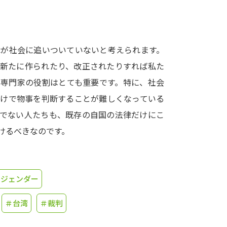
学問発見
律が社会に追いついていないと考えられます。
大学で学びたい学問発見
が新たに作られたり、改正されたりすれば私た
の専門家の役割はとても重要です。特に、社会
学問のミニ講義「夢ナビ講義」
学問分
だけで物事を判断することが難しくなっている
うでない人たちも、既存の自国の法律だけにこ
けるべきなのです。
ユーザーサポート
Ｑ＆Ａ よくあるご質問
大学進学IDにつ
＃ジェンダー
資料の料金の
お支払いについて
受付内容
個人情報取扱規定
特定商取引表記
お
＃台湾
＃裁判
受験情報リンク