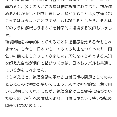
尋ねると、多くの人がこの島は神に祝福されており、神が沈
データサイエンス特集
奨学金・特待生制度特集
めるわけがないと回答しました。島が沈むことは文字通り起
こってはならないことですが、もし起こるとしたら、それは
デジタルパンフレット
進路の３択
どのように解釈しうるのかを神学的に議論する牧師もいまし
た。
新学年スタート号特集ページ
新学年スタート号特集ページ
環境問題を神学的にとらえることに違和感を覚えるかもしれ
（高3生用）
（高2生用）
ません。しかし、日本でも、てるてる坊主をつくったり、雨
SELFBRAND特集ページ
乞いの儀礼をしたりしてきました。天気をはじめとする人知
を超えた自然が信仰と結びつくのは、日本もツバルも共通し
オープンキャンパスなどを調べる
ているかもしれません。
そう考えると、気候変動を単なる自然環境の問題としてのみ
オープンキャンパス検索
実施プログラムから探す
とらえるのは視野が狭いでしょう。人々は神学的な言葉で用
いて説明してくれましたが、気候変動は島と密接に結びつい
来場型・Web型イベント特集
夢ナビライブ
た彼らの〈生〉への脅威であり、自然環境という狭い領域の
問題ではないのです。