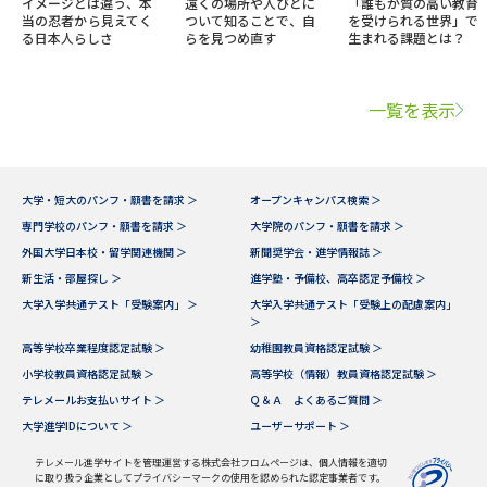
イメージとは違う、本
遠くの場所や人びとに
「誰もが質の高い教育
当の忍者から見えてく
ついて知ることで、自
を受けられる世界」で
る日本人らしさ
らを見つめ直す
生まれる課題とは？
一覧を表示
大学・短大のパンフ・願書を請求 ＞
オープンキャンパス検索 ＞
専門学校のパンフ・願書を請求 ＞
大学院のパンフ・願書を請求 ＞
外国大学日本校・留学関連機関 ＞
新聞奨学会・進学情報誌 ＞
新生活・部屋探し ＞
進学塾・予備校、高卒認定予備校 ＞
大学入学共通テスト「受験案内」 ＞
大学入学共通テスト「受験上の配慮案内」
＞
高等学校卒業程度認定試験 ＞
幼稚園教員資格認定試験 ＞
小学校教員資格認定試験 ＞
高等学校（情報）教員資格認定試験 ＞
テレメールお支払いサイト ＞
Ｑ＆Ａ よくあるご質問 ＞
大学進学IDについて ＞
ユーザーサポート ＞
テレメール進学サイトを管理運営する株式会社フロムページは、個人情報を適切
に取り扱う企業としてプライバシーマークの使用を認められた認定事業者です。