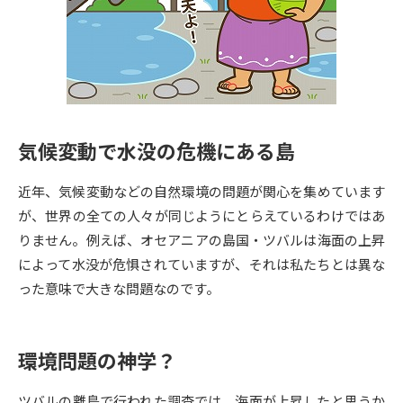
専門学校の資料請求
大学院の資料請求
大学入学共通テスト「受験案
留学・進学関連、塾・予備校
内」の請求
大学入学共通テスト「受験上の
高等学校卒業程度認定試験
配慮案内」の請求
気候変動で水没の危機にある島
幼稚園教員資格認定試験
小学校教員資格認定試験
近年、気候変動などの自然環境の問題が関心を集めています
高等学校（情報）教員資格認定
試験
が、世界の全ての人々が同じようにとらえているわけではあ
りません。例えば、オセアニアの島国・ツバルは海面の上昇
によって水没が危惧されていますが、それは私たちとは異な
大学研究
大学検索
った意味で大きな問題なのです。
大学で学べる内容や特徴を調べる
環境問題の神学？
国際・グローバルに強い大学特
新増設大学・学部・学科特集
集
ツバルの離島で行われた調査では、海面が上昇したと思うか