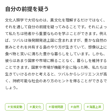
受験準備
資料検索
自分の前提を疑う
志望校・出願校を調べる
文化人類学で大切なのは、異文化を理解するだけではなく、
それを通して自分の前提を疑ってみることです。それによっ
併願校選び
受験スケジュールを立てよう
て私たちは他者から重要なものを学ぶことができます。例え
ば、ツバルは後発開発途上国に含まれますが、豊かな自然の
先輩が入学を決めた理由
恵みとそれを共有する島のやり方が生きていて、想像以上に
テレメール全国一斉進学調査
食べ物と笑いに満ちた豊かな暮らしをしています。しかも、
彼らはあまり国家や市場に頼ることなく、暮らしを維持する
新生活お役立ちガイド
ことできます。国家や市場が機能不全に陥った時、私たちは
生きていけるのかと考えると、ツバルからレジリエンスが高
学問発見
学問検索
く、持続可能な社会のあり方のヒントを得ることができるで
しょう。
大学で学びたい学問発見
＃気候変動
＃異文化
＃環境問題
＃自然
＃海面上昇