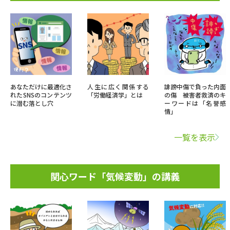
あなただけに最適化さ
人生に広く関係する
誹謗中傷で負った内面
れたSNSのコンテンツ
「労働経済学」とは
の傷 被害者救済のキ
に潜む落とし穴
ーワードは「名誉感
情」
一覧を表示
関心ワード「気候変動」の講義