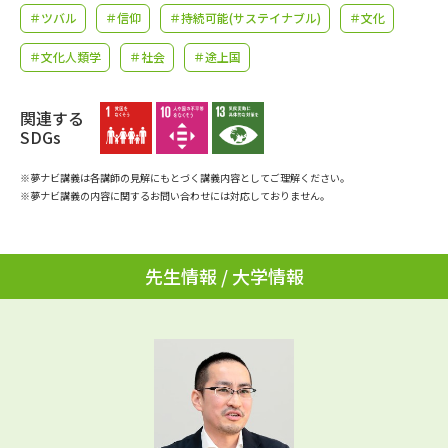
学問のミニ講義「夢ナビ講義」
学問分野解説
＃ツバル
＃信仰
＃持続可能(サステイナブル)
＃文化
＃文化人類学
＃社会
＃途上国
学問の教科書
夢ナビライブ
ユーザーサポート
関連する
SDGs
Ｑ＆Ａ よくあるご質問
大学進学IDについて
※夢ナビ講義は各講師の見解にもとづく講義内容としてご理解ください。
※夢ナビ講義の内容に関するお問い合わせには対応しておりません。
資料の料金の
受付内容・発送状況の確認
お支払いについて
先生情報 / 大学情報
テレメール
個人情報取扱規定
お支払いサイト
テレメール進学カタログ
特定商取引表記
訂正のご案内