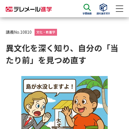
学問検索
資料請求BOX
資料請求
資料検索
講義No.10810
文化・教養学
異文化を深く知り、自分の「当
大学・短大の資料種類から請求
たり前」を見つめ直す
大学パンフ
学部・学科パンフ
総合型選抜・学校推薦型選抜 募
大学入学共通テスト利用選抜の
集要項＆願書
募集要項＆願書
過去問題集
大学・短大以外の資料から請求