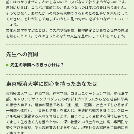
前にはわかりません。わからないのでコスパなんて計りようがないのです。
反対にいえば、コスパが事前にわかるようなものは学ぶ必要はありません。
そうではなく、あなたが心の底から感動できるものとの出会いを大切にして
ください。それが知らず知らずのうちに別の何かに必ずやつながっていくで
しょう。
文化人類学を学ぶことは、コスパや効率性、損得勘定とは異なる世界の原理
を知ることです。それはきっとあなたの人生を豊かにしてくれるでしょう。
先生への質問
先生の学問へのきっかけは？
東京経済大学に関心を持ったあなたは
東京経済大学は、経済学部、経営学部、コミュニケーション学部、現代法学
部、キャリアデザインプログラムの4学部1プログラムからなる社会科学系
の総合大学です。建学の理念である「進一層」（困難に出会ってもひるまず
一層前へ進む）、「責任と信用」を重んじ、実践的な知力を身につけグロー
バル社会で活躍する人材を育成します。目まぐるしく変化する現代社会でた
くましく生き抜く力を養うために、深い教養という土台の上に高い専門性を
築く学びを重視。少人数教育のゼミを中心に、現実社会の課題を主体的に考
え抜きます。