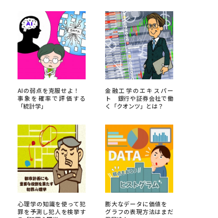
べる
ムから探す
ライブ
AIの弱点を克服せよ！
金融工学のエキスパー
事象を確率で評価する
ト 銀行や証券会社で働
「統計学」
く「クオンツ」とは？
資料検索
う
先輩が入学を決めた理由
役立ちガイド
心理学の知識を使って犯
膨大なデータに価値を
罪を予測し犯人を検挙す
グラフの表現方法はまだ