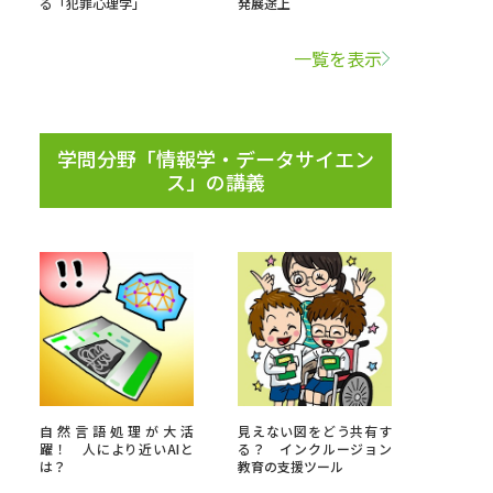
る「犯罪心理学」
発展途上
学問検索
一覧を表示
学問分野「情報学・データサイエン
ス」の講義
野解説
学問の教科書
夢ナビライブ
いて
このサイトについて
・発送状況の確認
テレメール
お支払いサイト
自然言語処理が大活
見えない図をどう共有す
問合せ先
テレメール進学カタログ
訂正のご案内
躍！ 人により近いAIと
る？ インクルージョン
は？
教育の支援ツール