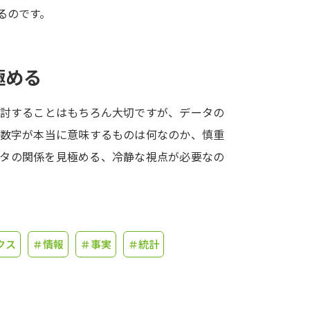
るのです。
学問発見
極める
大学で学びたい学問発見
検討することはもちろん大切ですが、データの
学問のミニ講義「夢ナビ講義」
学問分
の数字が本当に意味するものは何なのか、慎重
ータの関係を見極める、冷静な視点が必要なの
ユーザーサポート
Ｑ＆Ａ よくあるご質問
大学進学IDにつ
クス
＃情報
＃事実
＃統計
資料の料金の
お支払いについて
受付内容
個人情報取扱規定
特定商取引表記
お
受験情報リンク