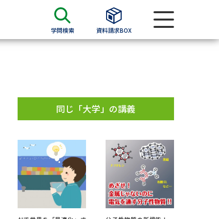
学問検索
資料請求BOX
資料検索
求
同じ「大学」の講義
願書
＆願書
過去問題集
求
留学・進学関連、塾・予備校