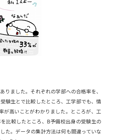
大学入学共通テスト「受験案内」の請求
大学入学共通テスト「受験上の配慮案内
幼稚園教員資格認定試験
小学校教員資
高等学校（情報）教員資格認定試験
大学研究
大学で学べる内容や特徴を調
がありました。それぞれの学部への合格率を、
た受験生とで比較したところ、工学部でも、情
新増設大学・学部・学科特集
国際・グ
格率が高いことがわかりました。ところが、工
データサイエンス特集
奨学金・特待生
率を比較したところ、B予備校出身の受験生の
進路の３択
新学年スタート号特集ペー
ました。データの集計方法は何も間違っていな
新学年スタート号特集ページ（高2生用