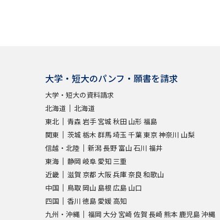
大学・短大のパンフ・願書を請求
大学・短大の資料請求
北海道
北海道
東北
青森
岩手
宮城
秋田
山形
福島
関東
茨城
栃木
群馬
埼玉
千葉
東京
神奈川
山梨
信越・北陸
新潟
長野
富山
石川
福井
東海
静岡
岐阜
愛知
三重
近畿
滋賀
京都
大阪
兵庫
奈良
和歌山
中国
鳥取
岡山
島根
広島
山口
四国
香川
徳島
愛媛
高知
九州・沖縄
福岡
大分
宮崎
佐賀
長崎
熊本
鹿児島
沖縄