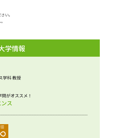
ださい。
ん。
 大学情報
ス学科 教授
学問がオススメ！
エンス