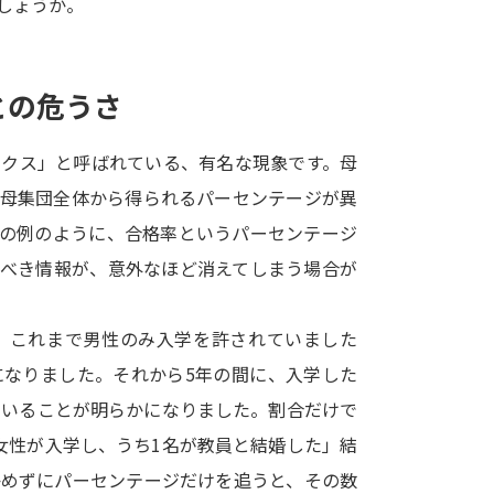
しょうか。
SELFBRAND特集ページ
オープンキャンパスなどを調
との危うさ
オープンキャンパス検索
実施プログラ
ックス」と呼ばれている、有名な現象です。母
来場型・Web型イベント特集
夢ナビ
、母集団全体から得られるパーセンテージが異
先の例のように、合格率というパーセンテージ
くべき情報が、意外なほど消えてしまう場合が
受験準備
、これまで男性のみ入学を許されていました
志望校・出願校を調べる
になりました。それから5年の間に、入学した
ていることが明らかになりました。割合だけで
併願校選び
受験スケジュールを立てよ
女性が入学し、うち1名が教員と結婚した」結
テレメール全国一斉進学調査
新生活お
かめずにパーセンテージだけを追うと、その数