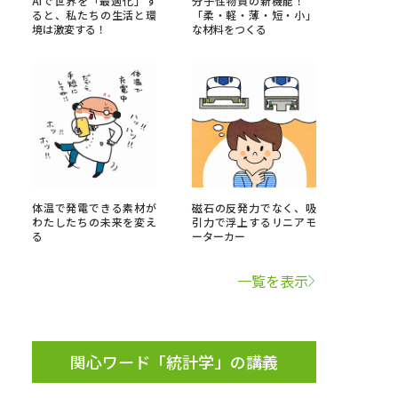
AIで世界を「最適化」す
分子性物質の新機能！
ると、私たちの生活と環
「柔・軽・薄・短・小」
境は激変する！
な材料をつくる
」の請求
高等学校卒業程度認定試験
格認定試験
大学検索
体温で発電できる素材が
磁石の反発力でなく、吸
わたしたちの未来を変え
引力で浮上するリニアモ
る
ーターカー
べる
一覧を表示
ローバルに強い大学特集
制度特集
デジタルパンフレット
ジ（高3生用）
関心ワード「統計学」の講義
）