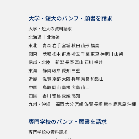
大学・短大のパンフ・願書を請求
大学・短大の資料請求
北海道
北海道
東北
青森
岩手
宮城
秋田
山形
福島
関東
茨城
栃木
群馬
埼玉
千葉
東京
神奈川
山梨
信越・北陸
新潟
長野
富山
石川
福井
東海
静岡
岐阜
愛知
三重
近畿
滋賀
京都
大阪
兵庫
奈良
和歌山
中国
鳥取
岡山
島根
広島
山口
四国
香川
徳島
愛媛
高知
九州・沖縄
福岡
大分
宮崎
佐賀
長崎
熊本
鹿児島
沖縄
専門学校のパンフ・願書を請求
専門学校の資料請求