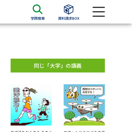
学問検索
資料請求BOX
資料検索
求
同じ「大学」の講義
願書
＆願書
過去問題集
求
留学・進学関連、塾・予備校