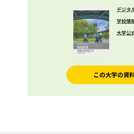
デジタ
学校情
大学公
この大学の資