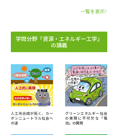
一覧を表示
学問検索
学問分野「資源・エネルギー工学」
の講義
野解説
学問の教科書
夢ナビライブ
いて
このサイトについて
・発送状況の確認
テレメール
お支払いサイト
人工光合成が拓く、カー
グリーンエネルギー社会
ボンニュートラル社会へ
の実現に不可欠な「電
問合せ先
テレメール進学カタログ
訂正のご案内
の道
池」の開発