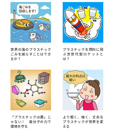
べる
ムから探す
ライブ
世界の海のプラスチック
プラスチックを燃料に飛
ごみを減らすことはでき
ぶ次世代型ロケットと
るか？
は？
資料検索
う
先輩が入学を決めた理由
「プラスチックは悪」じ
より軽く、強く、丈夫な
役立ちガイド
ゃない！ 高分子の力で
プラスチックが世界を変
環境を守る
える