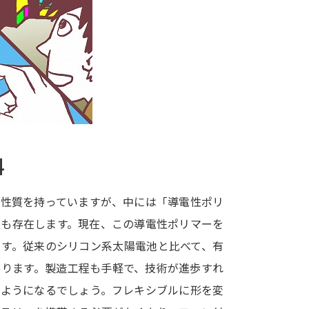
大学入学共通テスト「受験案内」の請求
大学入学共通テスト「受験上の配慮案内
幼稚園教員資格認定試験
小学校教員資
高等学校（情報）教員資格認定試験
大学研究
料
大学で学べる内容や特徴を調
の性質を持っていますが、中には「導電性ポリ
クも存在します。現在、この導電性ポリマーを
新増設大学・学部・学科特集
国際・グ
ます。従来のシリコン系太陽電池と比べて、有
データサイエンス特集
奨学金・特待生
あります。製造工程も手軽で、技術が進歩すれ
進路の３択
新学年スタート号特集ペー
るようになるでしょう。フレキシブルに形を変
新学年スタート号特集ページ（高2生用