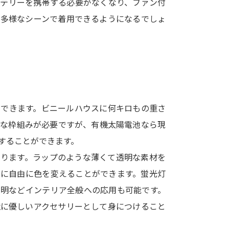
ッテリーを携帯する必要がなくなり、ファン付
SELFBRAND特集ページ
り多様なシーンで着用できるようになるでしょ
オープンキャンパスなどを調
オープンキャンパス検索
実施プログラ
来場型・Web型イベント特集
夢ナビ
用できます。ビニールハウスに何キロもの重さ
夫な枠組みが必要ですが、有機太陽電池なら現
受験準備
することができます。
あります。ラップのような薄くて透明な素材を
志望校・出願校を調べる
うに自由に色を変えることができます。蛍光灯
照明などインテリア全般への応用も可能です。
併願校選び
受験スケジュールを立てよ
境に優しいアクセサリーとして身につけること
テレメール全国一斉進学調査
新生活お