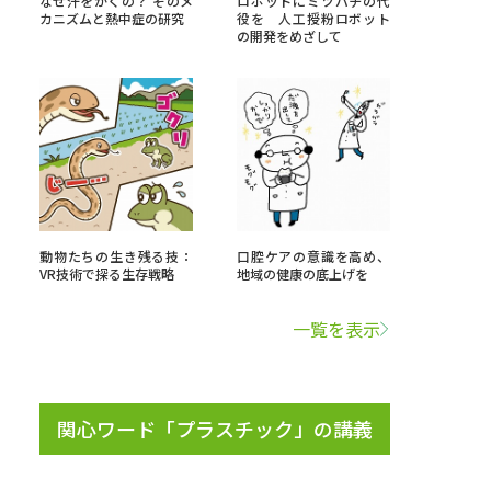
なぜ汗をかくの？ そのメ
ロボットにミツバチの代
カニズムと熱中症の研究
役を 人工授粉ロボット
の開発をめざして
」の請求
高等学校卒業程度認定試験
格認定試験
大学検索
動物たちの生き残る技：
口腔ケアの意識を高め、
VR技術で探る生存戦略
地域の健康の底上げを
べる
一覧を表示
ローバルに強い大学特集
制度特集
デジタルパンフレット
関心ワード「プラスチック」の講義
ジ（高3生用）
）