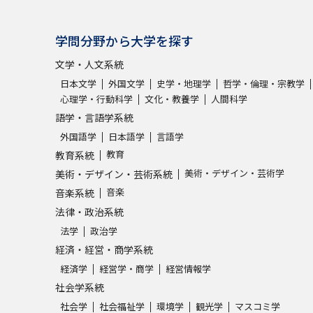
学問分野から大学を探す
文学・人文系統
日本文学
外国文学
史学・地理学
哲学・倫理・宗教学
心理学・行動科学
文化・教養学
人間科学
語学・言語学系統
外国語学
日本語学
言語学
教育
教育系統
美術・デザイン・芸術学
美術・デザイン・芸術系統
音楽
音楽系統
法律・政治系統
法学
政治学
経済・経営・商学系統
経済学
経営学・商学
経営情報学
社会学系統
社会学
社会福祉学
環境学
観光学
マスコミ学