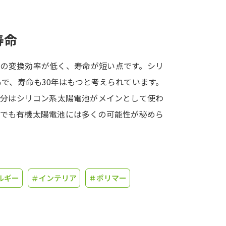
学問発見
寿命
大学で学びたい学問発見
気の変換効率が低く、寿命が短い点です。シリ
％で、寿命も30年はもつと考えられています。
学問のミニ講義「夢ナビ講義」
学問分
当分はシリコン系太陽電池がメインとして使わ
れでも有機太陽電池には多くの可能性が秘めら
ユーザーサポート
Ｑ＆Ａ よくあるご質問
大学進学IDにつ
ルギー
＃インテリア
＃ポリマー
資料の料金の
お支払いについて
受付内容
個人情報取扱規定
特定商取引表記
お
受験情報リンク