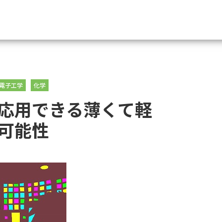
資料請求
電子工学
化学
大学・短大の資料種類から請
応用できる薄くて軽
大学パンフ
学部・学科パンフ
可能性
総合型選抜・学校推薦型選抜 募集要項＆
大学入学共通テスト利用選抜の募集要項
大学・短大以外の資料から請
専門学校の資料請求
大学院の資料請求