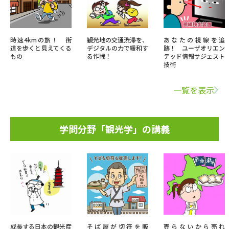
時速4kmの旅！ 街
観光地の交通渋滞を、
あなたの視線を追
道を歩くと見えてくる
デジタルの力で緩和す
跡！ ユーザオリエン
もの
る作戦！
テッド情報サジェスト
技術
一覧を表示
学問分野「観光学」の講義
成長する日本の観光産
そば屋が切符を販
売らないから売れ