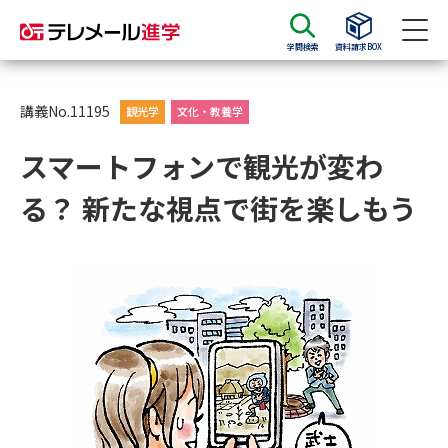
学問検索
資料請求BOX
資料請求
資料検索
講義No.11195
観光学
文化・教養学
スマートフォンで観光が変わ
大学・短大の資料種類から請求
る？ 新たな視点で街を楽しもう
大学パンフ
学部・学科パンフ
総合型選抜・学校推薦型選抜 募
大学入学共通テスト利用選抜の
集要項＆願書
募集要項＆願書
過去問題集
大学・短大以外の資料から請求