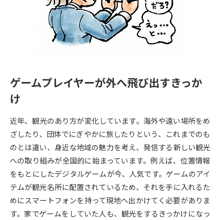
専門学校の資料請求
大学院の資料請求
大学入学共通テスト「受験案
留学・進学関連、塾・予備校
内」の請求
大学入学共通テスト「受験上の
高等学校卒業程度認定試験
配慮案内」の請求
ゲームプレイヤーが外へ飛び出すきっか
幼稚園教員資格認定試験
小学校教員資格認定試験
け
高等学校（情報）教員資格認定
試験
近年、観光のあり方が変化しています。海外や遠い場所をめ
ざしたり、団体でにぎやかに旅したりという、これまでのも
のとは違い、身近な地域の魅力を考え、発信する新しい観光
大学研究
大学検索
への取り組みが全国的に始まっています。例えば、位置情報
をもとにしたデジタルゲームが今、人気です。ゲームのアイ
大学で学べる内容や特徴を調べる
テムが観光名所に配置されているため、それを手に入れるた
めにスマートフォンを持って現地へ出かけてく必要がありま
国際・グローバルに強い大学特
す。家でゲームをしていた人も、観光をするきっかけになっ
新増設大学・学部・学科特集
集