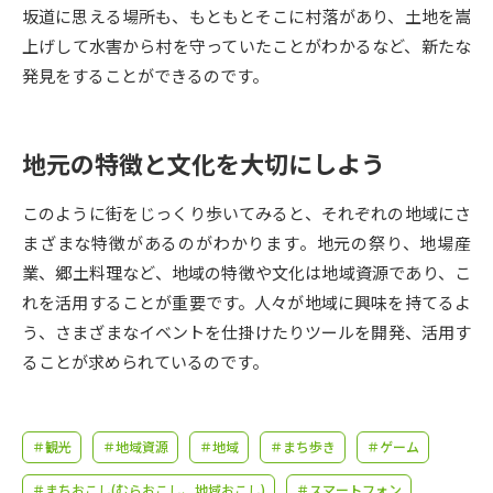
受験準備
資料検索
坂道に思える場所も、もともとそこに村落があり、土地を嵩
上げして水害から村を守っていたことがわかるなど、新たな
発見をすることができるのです。
志望校・出願校を調べる
併願校選び
受験スケジュールを立てよう
地元の特徴と文化を大切にしよう
先輩が入学を決めた理由
テレメール全国一斉進学調査
このように街をじっくり歩いてみると、それぞれの地域にさ
まざまな特徴があるのがわかります。地元の祭り、地場産
新生活お役立ちガイド
業、郷土料理など、地域の特徴や文化は地域資源であり、こ
れを活用することが重要です。人々が地域に興味を持てるよ
う、さまざまなイベントを仕掛けたりツールを開発、活用す
学問発見
学問検索
ることが求められているのです。
大学で学びたい学問発見
＃観光
＃地域資源
＃地域
＃まち歩き
＃ゲーム
＃まちおこし(むらおこし、地域おこし)
＃スマートフォン