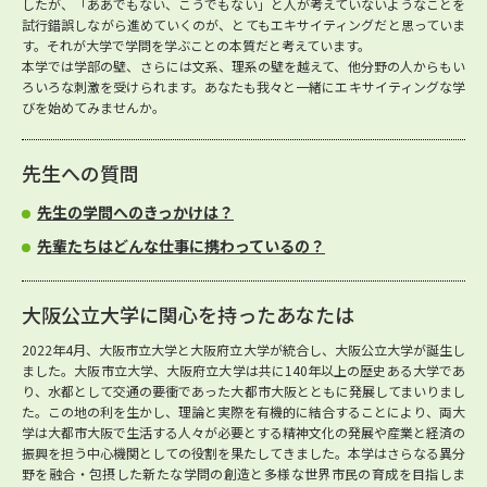
したが、「ああでもない、こうでもない」と人が考えていないようなことを
試行錯誤しながら進めていくのが、とてもエキサイティングだと思っていま
す。それが大学で学問を学ぶことの本質だと考えています。
本学では学部の壁、さらには文系、理系の壁を越えて、他分野の人からもい
ろいろな刺激を受けられます。あなたも我々と一緒にエキサイティングな学
びを始めてみませんか。
先生への質問
先生の学問へのきっかけは？
先輩たちはどんな仕事に携わっているの？
大阪公立大学に関心を持ったあなたは
2022年4月、大阪市立大学と大阪府立大学が統合し、大阪公立大学が誕生し
ました。大阪市立大学、大阪府立大学は共に140年以上の歴史ある大学であ
り、水都として交通の要衝であった大都市大阪とともに発展してまいりまし
た。この地の利を生かし、理論と実際を有機的に結合することにより、両大
学は大都市大阪で生活する人々が必要とする精神文化の発展や産業と経済の
振興を担う中心機関としての役割を果たしてきました。本学はさらなる異分
野を融合・包摂した新たな学問の創造と多様な世界市民の育成を目指しま