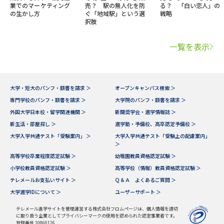
業でのマーケティング
売？ 駅の無人化を防
る？ 「白い恋人」の
の生かし方
ぐ「地域駅」という選
戦略
択肢
一覧を表示
大学・短大のパンフ・願書を請求 ＞
オープンキャンパス検索 ＞
専門学校のパンフ・願書を請求 ＞
大学院のパンフ・願書を請求 ＞
外国大学日本校・留学関連機関 ＞
新聞奨学会・進学情報誌 ＞
新生活・部屋探し ＞
進学塾・予備校、高卒認定予備校 ＞
大学入学共通テスト「受験案内」 ＞
大学入学共通テスト「受験上の配慮案内」
＞
高等学校卒業程度認定試験 ＞
幼稚園教員資格認定試験 ＞
小学校教員資格認定試験 ＞
高等学校（情報）教員資格認定試験 ＞
テレメールお支払いサイト ＞
Ｑ＆Ａ よくあるご質問 ＞
大学進学IDについて ＞
ユーザーサポート ＞
テレメール進学サイトを管理運営する株式会社フロムページは、個人情報を適切
に取り扱う企業としてプライバシーマークの使用を認められた認定事業者です。
登録番号 10860126