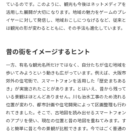
ているのです。このように、観光も今後はネットメディアを
活用した展開が大切になります。地域の魅力をゲームのプレ
データサイエンス特集
奨学金・特待生制度特集
イヤーに対して発信し、地域おこしにつなげるなど、従来と
は観光の形が変わるとともに、その手法も進化しています。
デジタルパンフレット
進路の３択
新学年スタート号特集ページ
新学年スタート号特集ページ
（高3生用）
（高2生用）
昔の街をイメージするヒント
SELFBRAND特集ページ
一方、有名な観光名所だけではなく、自分たちが住む地域を
歩いてみようという動きも広がっています。例えば、大阪市
オープンキャンパスなどを調べる
郊外の住宅街で、スマートフォンを活用した「歴史まちある
き」が実施されたことがあります。とはいえ、昔から残って
オープンキャンパス検索
実施プログラムから探す
いる景観はほとんどありません。川も治水工事のため流れる
位置が変わり、都市計画や住宅開発によって区画整理も行わ
来場型・Web型イベント特集
夢ナビライブ
れてきました。そこで、古地図を読み出せるスマートフォン
のアプリを使い、現在の位置と昔の地図を重ねてみます。す
ると簡単に昔と今の景観が比較できます。今ではごく普通の