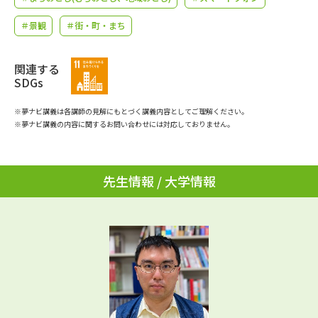
学問のミニ講義「夢ナビ講義」
学問分野解説
＃景観
＃街・町・まち
学問の教科書
夢ナビライブ
関連する
SDGs
ユーザーサポート
※夢ナビ講義は各講師の見解にもとづく講義内容としてご理解ください。
Ｑ＆Ａ よくあるご質問
大学進学IDについて
※夢ナビ講義の内容に関するお問い合わせには対応しておりません。
資料の料金の
受付内容・発送状況の確認
お支払いについて
先生情報 / 大学情報
テレメール
個人情報取扱規定
お支払いサイト
テレメール進学カタログ
特定商取引表記
訂正のご案内