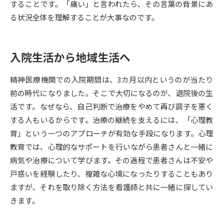
することです。「痛い」と言われたら、その言葉の背景にあ
る状況全体を理解することが大事なのです。
データサイエンス特集
奨学金・特待生制度特集
デジタルパンフレット
進路の３択
入院生活から地域生活へ
新学年スタート号特集ページ
新学年スタート号特集ページ
精神医療機関での入院期間は、3カ月以内というのが当たり
（高3生用）
（高2生用）
前の時代になりました。そこで大切になるのが、退院後の生
SELFBRAND特集ページ
活です。なぜなら、自己判断で治療をやめて再び調子を悪く
する人もいるからです。治療の継続を支えるには、「心理教
オープンキャンパスなどを調べる
育」という一つのアプローチが有効な手段になります。心理
教育では、心理的なサポートを行いながら患者さんと一緒に
オープンキャンパス検索
実施プログラムから探す
病気や治療について学びます。その過程で患者さんは不安や
戸惑いを経験したり、複雑な心境になったりすることもあり
来場型・Web型イベント特集
夢ナビライブ
ますが、それを取り除く方法を看護師と共に一緒に探してい
きます。