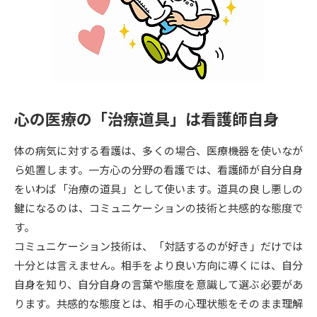
専門学校の資料請求
大学院の資料請求
大学入学共通テスト「受験案
留学・進学関連、塾・予備校
内」の請求
大学入学共通テスト「受験上の
高等学校卒業程度認定試験
配慮案内」の請求
心の医療の「治療道具」は看護師自身
幼稚園教員資格認定試験
小学校教員資格認定試験
体の病気に対する看護は、多くの場合、医療機器を使いなが
高等学校（情報）教員資格認定
試験
ら処置します。一方心の分野の看護では、看護師が自分自身
をいわば「治療の道具」として使います。道具の良し悪しの
鍵になるのは、コミュニケーションの技術と共感的な態度で
大学研究
大学検索
す。
コミュニケーション技術は、「対話するのが好き」だけでは
十分とは言えません。相手をより良い方向に導くには、自分
大学で学べる内容や特徴を調べる
自身を知り、自分自身の言葉や態度を意識して選ぶ必要があ
国際・グローバルに強い大学特
ります。共感的な態度とは、相手の心理状態をそのまま理解
新増設大学・学部・学科特集
集