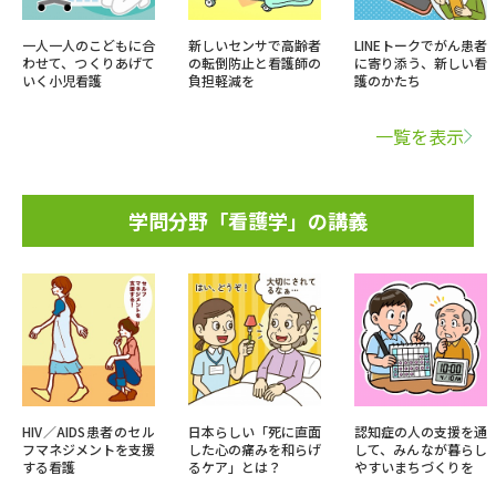
一人一人のこどもに合
新しいセンサで高齢者
LINEトークでがん患者
わせて、つくりあげて
の転倒防止と看護師の
に寄り添う、新しい看
いく小児看護
負担軽減を
護のかたち
一覧を表示
学問分野「看護学」の講義
HIV／AIDS患者のセル
日本らしい「死に直面
認知症の人の支援を通
フマネジメントを支援
した心の痛みを和らげ
して、みんなが暮らし
する看護
るケア」とは？
やすいまちづくりを