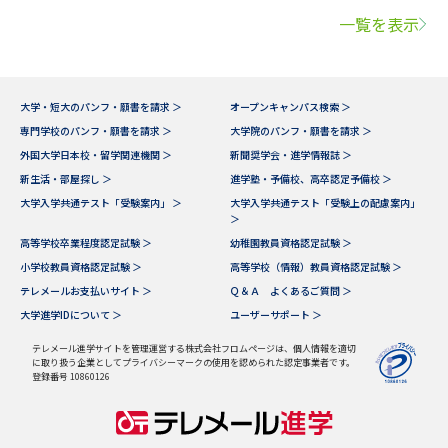
一覧を表示
大学・短大のパンフ・願書を請求 ＞
オープンキャンパス検索 ＞
専門学校のパンフ・願書を請求 ＞
大学院のパンフ・願書を請求 ＞
外国大学日本校・留学関連機関 ＞
新聞奨学会・進学情報誌 ＞
新生活・部屋探し ＞
進学塾・予備校、高卒認定予備校 ＞
大学入学共通テスト「受験案内」 ＞
大学入学共通テスト「受験上の配慮案内」
＞
高等学校卒業程度認定試験 ＞
幼稚園教員資格認定試験 ＞
小学校教員資格認定試験 ＞
高等学校（情報）教員資格認定試験 ＞
テレメールお支払いサイト ＞
Ｑ＆Ａ よくあるご質問 ＞
大学進学IDについて ＞
ユーザーサポート ＞
テレメール進学サイトを管理運営する株式会社フロムページは、個人情報を適切
に取り扱う企業としてプライバシーマークの使用を認められた認定事業者です。
登録番号 10860126