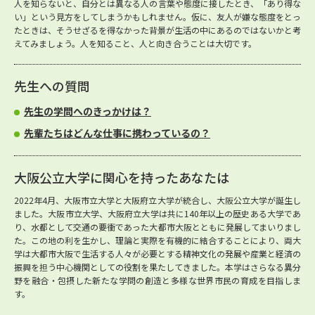
人を知らないと、自分とは異なる人の言葉や態度に接したとき、「あり得な
い」という見方をしてしまうかもしれません。仮に、友人が嫌な態度をとっ
たときは、そうせざるを得なかった背景が生活の中にあるのではないかと考
えてみましょう。人を知ること、人と向き合うことは大切です。
先生への質問
先生の学問へのきっかけは？
先輩たちはどんな仕事に携わっているの？
大阪公立大学に関心を持ったあなたは
2022年4月、大阪市立大学と大阪府立大学が統合し、大阪公立大学が誕生し
ました。大阪市立大学、大阪府立大学は共に140年以上の歴史ある大学であ
り、水都として交通の要衝であった大都市大阪とともに発展してまいりまし
た。この地の利を生かし、理論と実際を有機的に結合することにより、両大
学は大都市大阪で生活する人々が必要とする精神文化の発展や産業と経済の
振興を担う中心機関としての役割を果たしてきました。本学はさらなる異分
野を融合・包摂した新たな学問の創造と多様な世界市民の育成を目指しま
す。