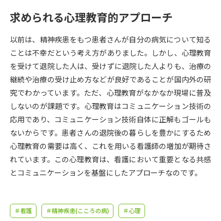
受験準備
資料検索
求められる心理教育的アプローチ
志望校・出願校を調べる
以前は、精神疾患をもつ患者さんが自分の病気について知る
ことは不幸だという考え方がありました。しかし、心理教育
併願校選び
受験スケジュールを立てよう
を受けて退院した人は、受けずに退院した人よりも、治療の
継続や治療の受け止め方などが良好であることが国内外の研
先輩が入学を決めた理由
究でわかっています。ただ、心理教育がなかなか現場に普及
テレメール全国一斉進学調査
しないのが課題です。心理教育はコミュニケーション技術の
応用であり、コミュニケーション技術自体に正解もゴールも
新生活お役立ちガイド
ないからです。患者さんの退院後の暮らしを豊かにするため
心理教育の需要は高く、これを用いる看護師の増加が期待さ
学問発見
学問検索
れています。この心理教育は、看護において重要となる共感
とコミュニケーションを基盤にしたアプローチなのです。
大学で学びたい学問発見
＃看護
＃精神疾患(こころの病)
＃心理