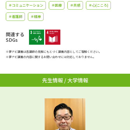
学問のミニ講義「夢ナビ講義」
学問分野解説
＃コミュニケーション
＃医療
＃共感
＃心(こころ)
＃看護師
＃精神
学問の教科書
夢ナビライブ
ユーザーサポート
関連する
SDGs
Ｑ＆Ａ よくあるご質問
大学進学IDについて
※夢ナビ講義は各講師の見解にもとづく講義内容としてご理解ください。
※夢ナビ講義の内容に関するお問い合わせには対応しておりません。
資料の料金の
受付内容・発送状況の確認
お支払いについて
先生情報 / 大学情報
テレメール
個人情報取扱規定
お支払いサイト
テレメール進学カタログ
特定商取引表記
訂正のご案内