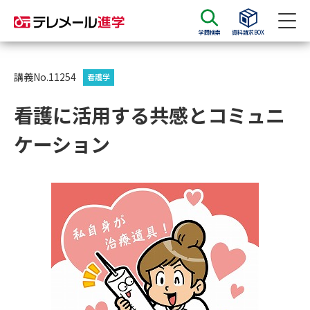
学問検索
資料請求BOX
資料請求
資料検索
講義No.11254
看護学
看護に活用する共感とコミュニ
大学・短大の資料種類から請求
ケーション
大学パンフ
学部・学科パンフ
総合型選抜・学校推薦型選抜 募
大学入学共通テスト利用選抜の
集要項＆願書
募集要項＆願書
過去問題集
大学・短大以外の資料から請求