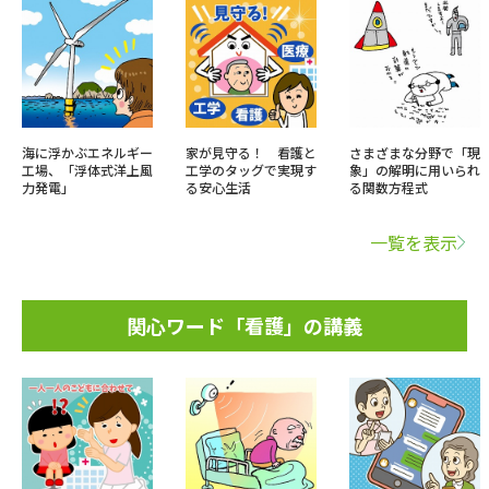
海に浮かぶエネルギー
家が見守る！ 看護と
さまざまな分野で「現
工場、「浮体式洋上風
工学のタッグで実現す
象」の解明に用いられ
力発電」
る安心生活
る関数方程式
一覧を表示
関心ワード「看護」の講義