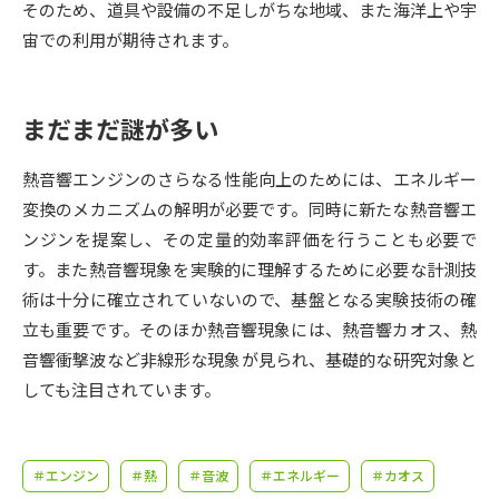
受験準備
資料検索
そのため、道具や設備の不足しがちな地域、また海洋上や宇
宙での利用が期待されます。
志望校・出願校を調べる
まだまだ謎が多い
併願校選び
受験スケジュールを立てよう
熱音響エンジンのさらなる性能向上のためには、エネルギー
先輩が入学を決めた理由
変換のメカニズムの解明が必要です。同時に新たな熱音響エ
テレメール全国一斉進学調査
ンジンを提案し、その定量的効率評価を行うことも必要で
す。また熱音響現象を実験的に理解するために必要な計測技
新生活お役立ちガイド
術は十分に確立されていないので、基盤となる実験技術の確
立も重要です。そのほか熱音響現象には、熱音響カオス、熱
学問発見
学問検索
音響衝撃波など非線形な現象が見られ、基礎的な研究対象と
しても注目されています。
大学で学びたい学問発見
＃エンジン
＃熱
＃音波
＃エネルギー
＃カオス