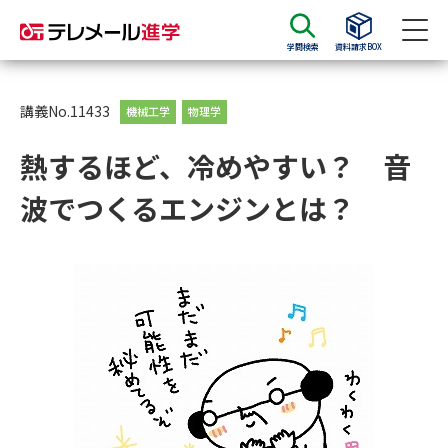
学問検索
資料請求BOX
資料請求
資料検索
講義No.11433
機械工学
物理学
熱するほど、冷めやすい？ 音
大学・短大の資料種類から請求
波でつくるエンジンとは？
大学パンフ
学部・学科パンフ
総合型選抜・学校推薦型選抜 募
大学入学共通テスト利用選抜の
集要項＆願書
募集要項＆願書
過去問題集
大学・短大以外の資料から請求