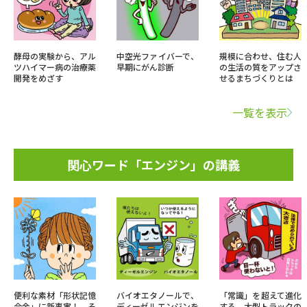
酵母の実験から、アル
中空光ファイバーで、
規模に合わせ、住む人
ツハイマー病の治療薬
早期にがん診断
の生活の質をアップさ
開発をめざす
せるまちづくりとは
一覧を表示
関心ワード「エンジン」の講義
便利な素材「形状記憶
バイオエタノールで、
「常識」を超えて進化
合金」に新事実！ そ
ディーゼルエンジンを
する、大型トラックの