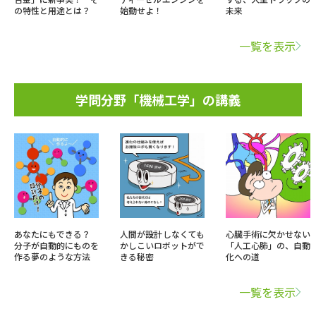
の特性と用途とは？
始動せよ！
未来
一覧を表示
学問分野「機械工学」の講義
あなたにもできる？
人間が設計しなくても
心臓手術に欠かせない
分子が自動的にものを
かしこいロボットがで
「人工心肺」の、自動
作る夢のような方法
きる秘密
化への道
一覧を表示