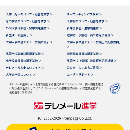
大学・短大のパンフ・願書を請求 ＞
オープンキャンパス検索 ＞
専門学校のパンフ・願書を請求 ＞
大学院のパンフ・願書を請求 ＞
外国大学日本校・留学関連機関 ＞
新聞奨学会・進学情報誌 ＞
新生活・部屋探し ＞
進学塾・予備校、高卒認定予備校 ＞
大学入学共通テスト「受験案内」 ＞
大学入学共通テスト「受験上の配慮案内」
＞
高等学校卒業程度認定試験 ＞
幼稚園教員資格認定試験 ＞
小学校教員資格認定試験 ＞
高等学校（情報）教員資格認定試験 ＞
テレメールお支払いサイト ＞
Ｑ＆Ａ よくあるご質問 ＞
大学進学IDについて ＞
ユーザーサポート ＞
テレメール進学サイトを管理運営する株式会社フロムページは、個人情報を適切
に取り扱う企業としてプライバシーマークの使用を認められた認定事業者です。
登録番号 10860126
(C) 2002-2026 Frompage.Co.,Ltd.