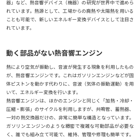
器」など、熱音響デバイス（機器）の研究が世界中で進めら
れています。熱源として、工場からの廃熱や太陽熱を用いる
データサイエンス特集
奨学金・特待生制度特集
ことも可能で、新しいエネルギー変換デバイスとして注目さ
れています。
デジタルパンフレット
進路の３択
新学年スタート号特集ページ
新学年スタート号特集ページ
（高3生用）
（高2生用）
動く部品がない熱音響エンジン
SELFBRAND特集ページ
熱により空気が振動し、音波が発生する現象を利用したもの
が、熱音響エンジンです。これはガソリンエンジンなどが固
オープンキャンパスなどを調べる
体ピストンを動かす代わりに、音波（気体の振動運動）を用
いて、エネルギー変換を行います。
オープンキャンパス検索
実施プログラムから探す
熱音響エンジンは、ほかのエンジンと同じく「加熱・冷却・
圧縮・膨張」のサイクルを利用しますが、共鳴管、蓄熱器、
来場型・Web型イベント特集
夢ナビライブ
一対の熱交換器だけの、非常に簡単な構造となっています。
ガソリンエンジンのような緻密で複雑な可動部品が必要な
く、誰でも組み立て可能で、維持、管理や修理も簡単です。