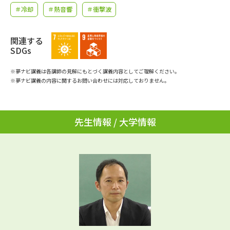
学問のミニ講義「夢ナビ講義」
学問分野解説
＃冷却
＃熱音響
＃衝撃波
学問の教科書
夢ナビライブ
関連する
SDGs
ユーザーサポート
※夢ナビ講義は各講師の見解にもとづく講義内容としてご理解ください。
※夢ナビ講義の内容に関するお問い合わせには対応しておりません。
Ｑ＆Ａ よくあるご質問
大学進学IDについて
資料の料金の
受付内容・発送状況の確認
先生情報 / 大学情報
お支払いについて
テレメール
個人情報取扱規定
お支払いサイト
テレメール進学カタログ
特定商取引表記
訂正のご案内