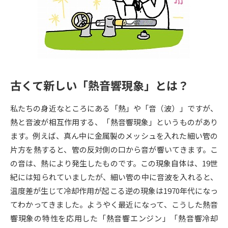
専門学校の資料請求
大学院の資料請求
大学入学共通テスト「受験案
留学・進学関連、塾・予備校
内」の請求
大学入学共通テスト「受験上の
高等学校卒業程度認定試験
配慮案内」の請求
古くて新しい「熱音響現象」とは？
幼稚園教員資格認定試験
小学校教員資格認定試験
私たちの身近なところにある「熱」や「音（波）」ですが、
高等学校（情報）教員資格認定
試験
熱と音波が相互作用する、「熱音響現象」というものがあり
ます。例えば、真ん中に金属製のメッシュを入れた細い管の
片方を熱すると、管の反対側の口から音が響いてきます。こ
大学研究
大学検索
の音は、熱により発生したものです。この現象自体は、19世
紀には知られていましたが、細い管の中に音波を入れると、
温度差が生じて冷却作用が起こる逆の現象は1970年代になっ
大学で学べる内容や特徴を調べる
てわかってきました。ようやく最近になって、こうした熱音
国際・グローバルに強い大学特
響現象の特性を応用した「熱音響エンジン」「熱音響冷却
新増設大学・学部・学科特集
集