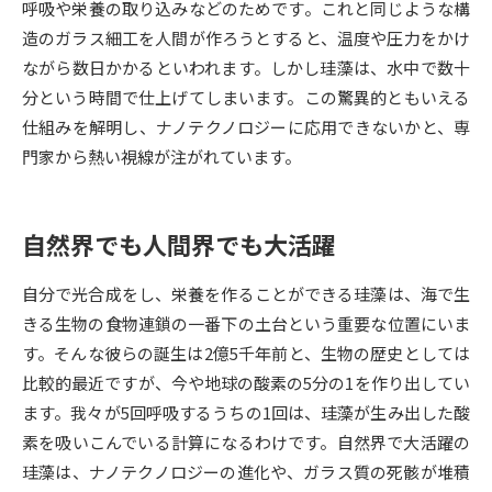
呼吸や栄養の取り込みなどのためです。これと同じような構
造のガラス細工を人間が作ろうとすると、温度や圧力をかけ
データサイエンス特集
奨学金・特待生制度特集
ながら数日かかるといわれます。しかし珪藻は、水中で数十
分という時間で仕上げてしまいます。この驚異的ともいえる
デジタルパンフレット
進路の３択
仕組みを解明し、ナノテクノロジーに応用できないかと、専
門家から熱い視線が注がれています。
新学年スタート号特集ページ
新学年スタート号特集ページ
（高3生用）
（高2生用）
SELFBRAND特集ページ
自然界でも人間界でも大活躍
オープンキャンパスなどを調べる
自分で光合成をし、栄養を作ることができる珪藻は、海で生
きる生物の食物連鎖の一番下の土台という重要な位置にいま
オープンキャンパス検索
実施プログラムから探す
す。そんな彼らの誕生は2億5千年前と、生物の歴史としては
比較的最近ですが、今や地球の酸素の5分の1を作り出してい
来場型・Web型イベント特集
夢ナビライブ
ます。我々が5回呼吸するうちの1回は、珪藻が生み出した酸
素を吸いこんでいる計算になるわけです。自然界で大活躍の
珪藻は、ナノテクノロジーの進化や、ガラス質の死骸が堆積