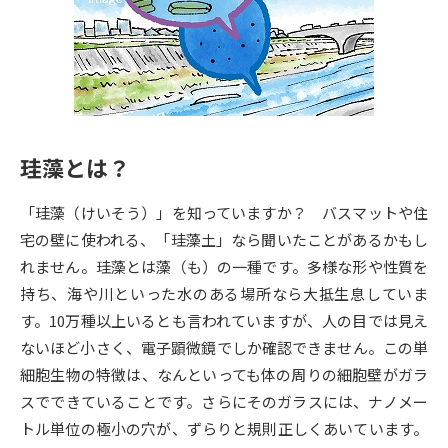
専門学校の資料請求
大学院の資料請求
大学入学共通テスト「受験案
留学・進学関連、塾・予備校
内」の請求
大学入学共通テスト「受験上の
高等学校卒業程度認定試験
配慮案内」の請求
珪藻とは？
幼稚園教員資格認定試験
小学校教員資格認定試験
「珪藻（けいそう）」を知っていますか？ バスマットや住
高等学校（情報）教員資格認定
試験
宅の壁に使われる、「珪藻土」なら聞いたことがあるかもし
れません。珪藻とは藻（も）の一種です。多様な形や性質を
持ち、海や川といった水のある場所なら大抵生息していま
大学研究
大学検索
す。10万種以上いるとも言われていますが、人の目では見え
ないほど小さく、電子顕微鏡でしか確認できません。この単
細胞生物の特徴は、なんといっても体の周りの細胞壁がガラ
大学で学べる内容や特徴を調べる
スでできていることです。さらにそのガラスには、ナノメー
国際・グローバルに強い大学特
トル単位の極小の穴が、ずらりと規則正しくあいています。
新増設大学・学部・学科特集
集