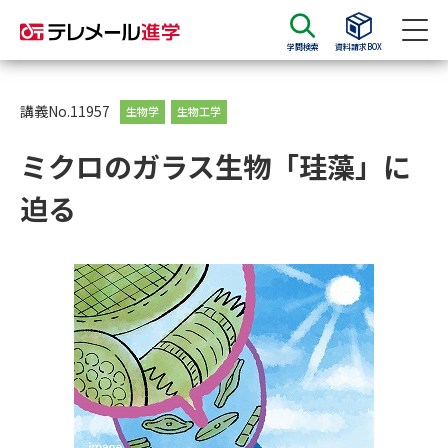
学問検索
資料請求BOX
資料請求
資料検索
講義No.11957
生物学
生物工学
ミクロのガラス生物「珪藻」に
大学・短大の資料種類から請求
迫る
大学パンフ
学部・学科パンフ
総合型選抜・学校推薦型選抜 募
大学入学共通テスト利用選抜の
集要項＆願書
募集要項＆願書
過去問題集
大学・短大以外の資料から請求