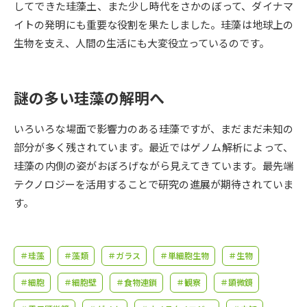
受験準備
資料検索
してできた珪藻土、また少し時代をさかのぼって、ダイナマ
イトの発明にも重要な役割を果たしました。珪藻は地球上の
生物を支え、人間の生活にも大変役立っているのです。
志望校・出願校を調べる
併願校選び
受験スケジュールを立てよう
謎の多い珪藻の解明へ
先輩が入学を決めた理由
いろいろな場面で影響力のある珪藻ですが、まだまだ未知の
テレメール全国一斉進学調査
部分が多く残されています。最近ではゲノム解析によって、
珪藻の内側の姿がおぼろげながら見えてきています。最先端
新生活お役立ちガイド
テクノロジーを活用することで研究の進展が期待されていま
す。
学問発見
学問検索
＃珪藻
＃藻類
＃ガラス
＃単細胞生物
＃生物
大学で学びたい学問発見
＃細胞
＃細胞壁
＃食物連鎖
＃観察
＃顕微鏡