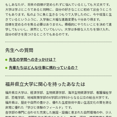
もしあなたが、将来の目標が定められずに悩んでいるとしても大丈夫です。
大学は学ぶところであると同時に、自分の好きなことに初めて出会うところ
でもあります。私のように魚と生きるつもりで入学したのに、今や珪藻と生
きているというふうに、入学後に大幅な進路変更も十分あり得ます。
目標を定めるのを焦る必要はありません。積極的にやりたいことを決めて進
学してもいいし、漠然としていてもいい。大学は多様な人たちを受け入れ、
自分の好きを見つけるところでもあるのです。
先生への質問
先生の学問へのきっかけは？
先輩たちはどんな仕事に携わっているの？
福井県立大学に関心を持ったあなたは
福井県立大学は、経済学部、生物資源学部、海洋生物資源学部、看護福祉学
部、恐竜学部、地域政策学部の6学部10学科からなる公立の総合大学です。
福井県は、歴史や自然の豊かさ、優れた生産技術や高い生活文化の質を誇る
非常に優れた「学びと体験のフィールド」です。
各学部の専門に合わせた充実した施設・設備と恵まれた自然環境の中、少人