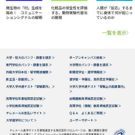
微生物の「村」生成を
化粧品の安全性を評価
人間が「反応」するま
阻め！ コミュニケー
する、動物実験代替法
でに身体で何が起こっ
ションシグナルの解明
の開発
ているのか
一覧を表示
大学・短大のパンフ・願書を請求 ＞
オープンキャンパス検索 ＞
専門学校のパンフ・願書を請求 ＞
大学院のパンフ・願書を請求 ＞
外国大学日本校・留学関連機関 ＞
新聞奨学会・進学情報誌 ＞
新生活・部屋探し ＞
進学塾・予備校、高卒認定予備校 ＞
大学入学共通テスト「受験案内」 ＞
大学入学共通テスト「受験上の配慮案内」
＞
高等学校卒業程度認定試験 ＞
幼稚園教員資格認定試験 ＞
小学校教員資格認定試験 ＞
高等学校（情報）教員資格認定試験 ＞
テレメールお支払いサイト ＞
Ｑ＆Ａ よくあるご質問 ＞
大学進学IDについて ＞
ユーザーサポート ＞
テレメール進学サイトを管理運営する株式会社フロムページは、個人情報を適切
に取り扱う企業としてプライバシーマークの使用を認められた認定事業者です。