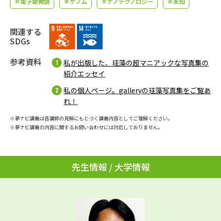
＃電子顕微鏡
＃ゲノム
＃ナノテクノロジー
＃未知
学問のミニ講義「夢ナビ講義」
学問分野解説
学問の教科書
関連する
夢ナビライブ
SDGs
ユーザーサポート
参考資料
私が出版した、珪藻の超マニアックな写真集の
紹介エッセイ
Ｑ＆Ａ よくあるご質問
大学進学IDについて
私の個人ページ。galleryの珪藻写真集をご覧あ
れ！
資料の料金の
受付内容・発送状況の確認
お支払いについて
※夢ナビ講義は各講師の見解にもとづく講義内容としてご理解ください。
※夢ナビ講義の内容に関するお問い合わせには対応しておりません。
テレメール
個人情報取扱規定
お支払いサイト
テレメール進学カタログ
先生情報 / 大学情報
特定商取引表記
訂正のご案内