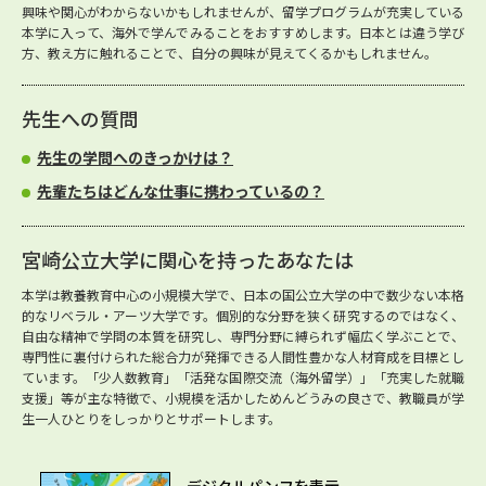
興味や関心がわからないかもしれませんが、留学プログラムが充実している
本学に入って、海外で学んでみることをおすすめします。日本とは違う学び
方、教え方に触れることで、自分の興味が見えてくるかもしれません。
先生への質問
先生の学問へのきっかけは？
先輩たちはどんな仕事に携わっているの？
宮崎公立大学に関心を持ったあなたは
本学は教養教育中心の小規模大学で、日本の国公立大学の中で数少ない本格
的なリベラル・アーツ大学です。個別的な分野を狭く研究するのではなく、
自由な精神で学問の本質を研究し、専門分野に縛られず幅広く学ぶことで、
専門性に裏付けられた総合力が発揮できる人間性豊かな人材育成を目標とし
ています。「少人数教育」「活発な国際交流（海外留学）」「充実した就職
支援」等が主な特徴で、小規模を活かしためんどうみの良さで、教職員が学
生一人ひとりをしっかりとサポートします。