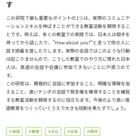
受験準備
資料検索
す
この研究で最も重要なポイントの1つは、実際のコミュニケ
志望校・出願校を調べる
ーションスキルを伸ばすことができる教室活動を開発するこ
とです。例えば、多くの教室での実践では、日本人は相手を
併願校選び
受験スケジュールを立てよう
待ってから話したり、"How about you?"と言って他の人に
話す順番を渡したりします。実際の会話ではこのような行動
先輩が入学を決めた理由
テレメール全国一斉進学調査
は起こりませんので、こうした教室でのやり方に慣れた日本
人は、英語の会話や会議に参加できないことに戸惑うので
新生活お役立ちガイド
す。
この研究は、積極的に会話に参加すること、明確な情報を加
えること、速いテンポの会話で発言権を確保することを練習
学問発見
学問検索
する教室活動を開発するのに役立ちます。今後のより良い英
語教育をつくっていくうえで大きな役割を果たすでしょう。
大学で学びたい学問発見
＃英語
＃教育
＃文化
＃日本
＃西洋