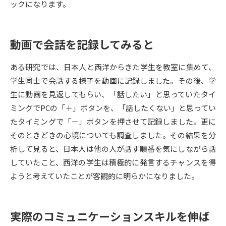
ックになります。
データサイエンス特集
奨学金・特待生制度特集
動画で会話を記録してみると
デジタルパンフレット
進路の３択
ある研究では、日本人と西洋からきた学生を教室に集めて、
新学年スタート号特集ページ
新学年スタート号特集ページ
学生同士で会話する様子を動画に記録しました。その後、学
（高3生用）
（高2生用）
生に動画を見返してもらい、「話したい」と思っていたタイ
SELFBRAND特集ページ
ミングでPCの「＋」ボタンを、「話したくない」と思ってい
たタイミングで「－」ボタンを押させて記録しました。更に
オープンキャンパスなどを調べる
そのときどきの心境についても調査しました。その結果を分
析して見ると、日本人は他の人が話す順番を気にしながら話
オープンキャンパス検索
実施プログラムから探す
していたこと、西洋の学生は積極的に発言するチャンスを得
ようと考えていたことが客観的に明らかになりました。
来場型・Web型イベント特集
夢ナビライブ
実際のコミュニケーションスキルを伸ば