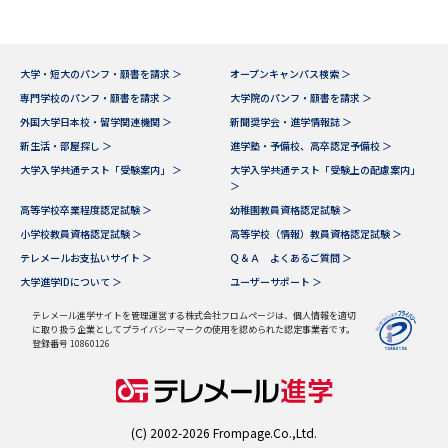
大学・短大のパンフ・願書を請求 ＞
オープンキャンパス検索 ＞
専門学校のパンフ・願書を請求 ＞
大学院のパンフ・願書を請求 ＞
外国大学日本校・留学関連機関 ＞
新聞奨学会・進学情報誌 ＞
新生活・部屋探し ＞
進学塾・予備校、高卒認定予備校 ＞
大学入学共通テスト「受験案内」 ＞
大学入学共通テスト「受験上の配慮案内」
＞
高等学校卒業程度認定試験 ＞
幼稚園教員資格認定試験 ＞
小学校教員資格認定試験 ＞
高等学校（情報）教員資格認定試験 ＞
テレメールお支払いサイト ＞
Ｑ＆Ａ よくあるご質問 ＞
大学進学IDについて ＞
ユーザーサポート ＞
テレメール進学サイトを管理運営する株式会社フロムページは、個人情報を適切
に取り扱う企業としてプライバシーマークの使用を認められた認定事業者です。
登録番号 10860126
(C) 2002-2026 Frompage.Co.,Ltd.