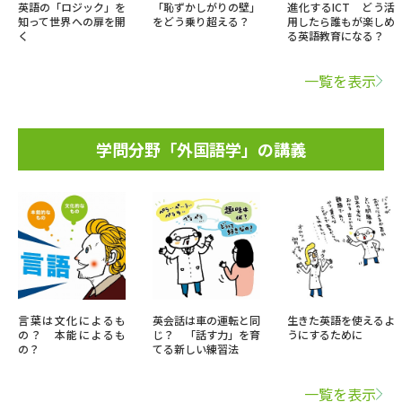
英語の「ロジック」を
「恥ずかしがりの壁」
進化するICT どう活
知って世界への扉を開
をどう乗り超える？
用したら誰もが楽しめ
く
る英語教育になる？
一覧を表示
学問分野「外国語学」の講義
言葉は文化によるも
英会話は車の運転と同
生きた英語を使えるよ
の？ 本能によるも
じ？ 「話す力」を育
うにするために
の？
てる新しい練習法
一覧を表示