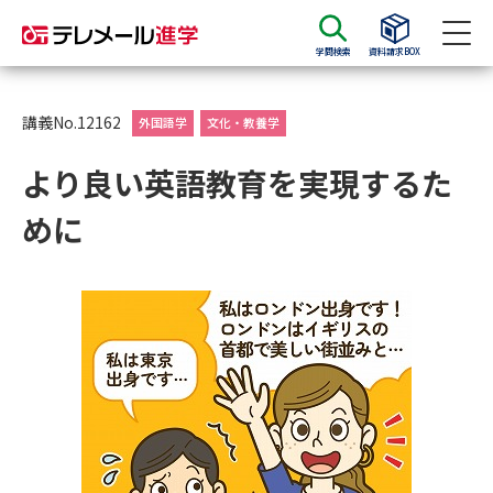
学問検索
資料請求BOX
資料請求
資料検索
講義No.12162
外国語学
文化・教養学
より良い英語教育を実現するた
大学・短大の資料種類から請求
めに
大学パンフ
学部・学科パンフ
総合型選抜・学校推薦型選抜 募
大学入学共通テスト利用選抜の
集要項＆願書
募集要項＆願書
過去問題集
大学・短大以外の資料から請求