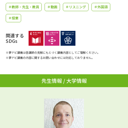
学問のミニ講義「夢ナビ講義」
学問分野解説
＃教師・先生・教員
＃動画
＃リスニング
＃外国語
学問の教科書
夢ナビライブ
＃授業
ユーザーサポート
関連する
SDGs
Ｑ＆Ａ よくあるご質問
大学進学IDについて
※夢ナビ講義は各講師の見解にもとづく講義内容としてご理解ください。
※夢ナビ講義の内容に関するお問い合わせには対応しておりません。
資料の料金の
受付内容・発送状況の確認
お支払いについて
テレメール
先生情報 / 大学情報
個人情報取扱規定
お支払いサイト
テレメール進学カタログ
特定商取引表記
訂正のご案内