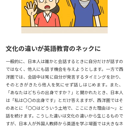
専門学校の資料請求
大学院の資料請求
大学入学共通テスト「受験案
留学・進学関連、塾・予備校
内」の請求
大学入学共通テスト「受験上の
高等学校卒業程度認定試験
配慮案内」の請求
文化の違いが英語教育のネックに
幼稚園教員資格認定試験
小学校教員資格認定試験
一般的に、日本人は誰かと会話するときに自分だけが話すの
高等学校（情報）教員資格認定
試験
ではなく、他人にも話す機会を与えようとします。一方で西
洋圏では、会話中は常に自分が発言するタイミングを計り、
そのときがきたら他人を気にせず話しはじめます。また、
大学研究
大学検索
「あなたはどちらの出身ですか？」と聞かれたとき、日本人
は「私は〇〇の出身です」とだけ答えますが、西洋圏ではそ
のあとに「〇〇はどういう土地で、ここにきた理由は～」と
大学で学べる内容や特徴を調べる
話を続けます。こうした違いは文化の違いから生じるもので
国際・グローバルに強い大学特
すが、日本人が外国人教師から英語を学ぶ場面では大きなネ
新増設大学・学部・学科特集
集