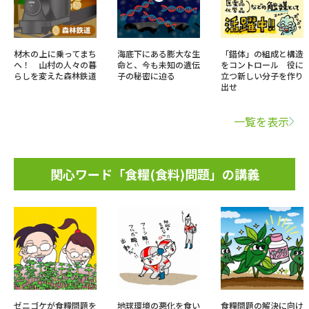
材木の上に乗ってまち
海底下にある膨大な生
「錯体」の組成と構造
へ！ 山村の人々の暮
命と、今も未知の遺伝
をコントロール 役に
らしを変えた森林鉄道
子の秘密に迫る
立つ新しい分子を作り
出せ
一覧を表示
関心ワード「食糧(食料)問題」の講義
ゼニゴケが食糧問題を
地球環境の悪化を食い
食糧問題の解決に向け