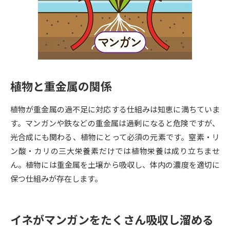
専門学校の資料請求
大学院の資料請求
大学入学共通テスト「受験案
留学・進学関連、塾・予備校
内」の請求
大学入学共通テスト「受験上の
高等学校卒業程度認定試験
配慮案内」の請求
植物と重金属の関係
幼稚園教員資格認定試験
小学校教員資格認定試験
植物が重金属の過不足に対応する仕組みは知恵に満ちていま
高等学校（情報）教員資格認定
試験
す。マンガンや鉄などの重金属は過剰になると危険ですが、
光合成にも関わる、植物にとって必須の元素です。窒素・リ
ン酸・カリの三大栄養素だけでは植物栄養は成り立ちませ
大学研究
大学検索
ん。植物には重金属を土壌から吸収し、体内の濃度を適切に
保つ仕組みが存在します。
大学で学べる内容や特徴を調べる
イネがマンガンをたくさん吸収し溜める
国際・グローバルに強い大学特
新増設大学・学部・学科特集
集