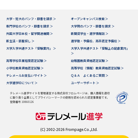
大学・短大のパンフ・願書を請求 ＞
オープンキャンパス検索 ＞
専門学校のパンフ・願書を請求 ＞
大学院のパンフ・願書を請求 ＞
外国大学日本校・留学関連機関 ＞
新聞奨学会・進学情報誌 ＞
新生活・部屋探し ＞
進学塾・予備校、高卒認定予備校 ＞
大学入学共通テスト「受験案内」 ＞
大学入学共通テスト「受験上の配慮案内」
＞
高等学校卒業程度認定試験 ＞
幼稚園教員資格認定試験 ＞
小学校教員資格認定試験 ＞
高等学校（情報）教員資格認定試験 ＞
テレメールお支払いサイト ＞
Ｑ＆Ａ よくあるご質問 ＞
大学進学IDについて ＞
ユーザーサポート ＞
テレメール進学サイトを管理運営する株式会社フロムページは、個人情報を適切
に取り扱う企業としてプライバシーマークの使用を認められた認定事業者です。
登録番号 10860126
(C) 2002-2026 Frompage.Co.,Ltd.