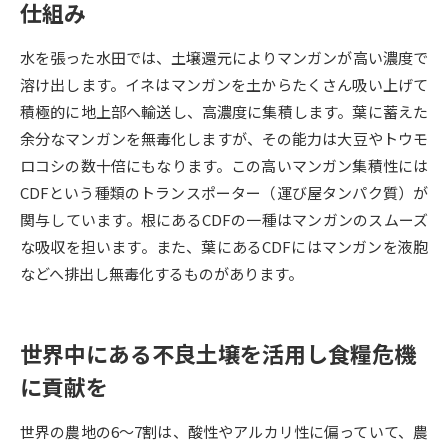
仕組み
データサイエンス特集
奨学金・特待生制度特集
水を張った水田では、土壌還元によりマンガンが高い濃度で
溶け出します。イネはマンガンを土からたくさん吸い上げて
デジタルパンフレット
進路の３択
積極的に地上部へ輸送し、高濃度に集積します。葉に蓄えた
余分なマンガンを無毒化しますが、その能力は大豆やトウモ
新学年スタート号特集ページ
新学年スタート号特集ページ
（高3生用）
（高2生用）
ロコシの数十倍にもなります。この高いマンガン集積性には
CDFという種類のトランスポーター（運び屋タンパク質）が
SELFBRAND特集ページ
関与しています。根にあるCDFの一種はマンガンのスムーズ
な吸収を担います。また、葉にあるCDFにはマンガンを液胞
オープンキャンパスなどを調べる
などへ排出し無毒化するものがあります。
オープンキャンパス検索
実施プログラムから探す
世界中にある不良土壌を活用し食糧危機
来場型・Web型イベント特集
夢ナビライブ
に貢献を
世界の農地の6～7割は、酸性やアルカリ性に偏っていて、農