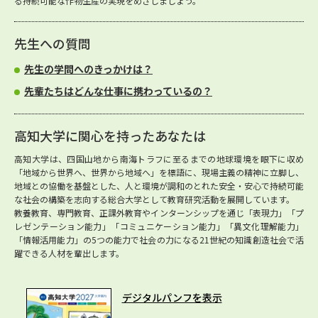
る持続可能な作物生産の実現をめざしましょう。
先生への質問
先生の学問へのきっかけは？
先輩たちはどんな仕事に携わっているの？
高知大学に関心を持ったあなたは
高知大学は、四国山地から南海トラフに至るまでの地球環境を眼下に収め
「地域から世界へ、世界から地域へ」を標語に、現場主義の精神に立脚し、
地域との協働を基盤とした、人と環境が調和のとれた安全・安心で持続可能
な社会の構築を志向する総合大学として教育研究活動を展開しています。
教養教育、専門教育、正課外教育やインターンシップを通じ「表現力」「プ
レゼンテーション能力」「コミュニケーション能力」「異文化理解能力」
「情報活用能力」の5つの能力で社会の力になる21世紀の知識創造社会で活
躍できる人材を輩出します。
デジタルパンフを表示