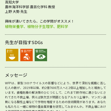
高知大学
農林海洋科学部 農芸化学科 教授
上野 大勢 先生
興味が湧いてきたら、この学問がオススメ！
植物栄養学、植物分子生理学、肥料学
先生が目指すSDGs
メッセージ
WFPは、新型コロナウイルスの影響などにより、世界で深刻な飢餓に苦し
む人の数が、2019年以降、約2億7600万人へと2倍以上増加したと報告して
います。食糧危機の解決策のひとつとして、これまで耕作地に適さないとさ
れてきた不良土壌、例えば鉄欠乏が問題となるアルカリ土壌や、マンガン過
剰になる酸性土壌などで作物を増産するための技術開発があります。あなた
も私たちと一緒に植物の重金属栄養を研究してみませんか。不良土壌におけ