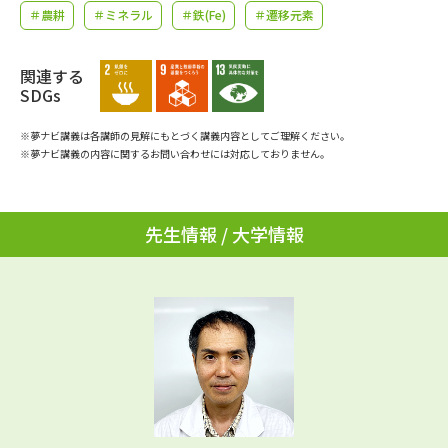
学問のミニ講義「夢ナビ講義」
学問分野解説
＃農耕
＃ミネラル
＃鉄(Fe)
＃遷移元素
学問の教科書
夢ナビライブ
関連する
SDGs
ユーザーサポート
※夢ナビ講義は各講師の見解にもとづく講義内容としてご理解ください。
※夢ナビ講義の内容に関するお問い合わせには対応しておりません。
Ｑ＆Ａ よくあるご質問
大学進学IDについて
資料の料金の
受付内容・発送状況の確認
先生情報 / 大学情報
お支払いについて
テレメール
個人情報取扱規定
お支払いサイト
テレメール進学カタログ
特定商取引表記
訂正のご案内