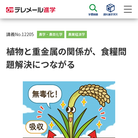
学問検索
資料請求BOX
資料請求
資料検索
講義No.12205
農学・農芸化学
農業経済学
植物と重金属の関係が、食糧問
大学・短大の資料種類から請求
題解決につながる
大学パンフ
学部・学科パンフ
総合型選抜・学校推薦型選抜 募
大学入学共通テスト利用選抜の
集要項＆願書
募集要項＆願書
過去問題集
大学・短大以外の資料から請求