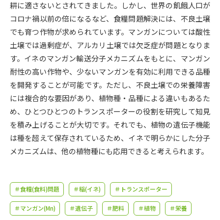
受験準備
資料検索
耕に適さないとされてきました。しかし、世界の飢餓人口が
コロナ禍以前の倍になるなど、食糧問題解決には、不良土壌
でも育つ作物が求められています。マンガンについては酸性
志望校・出願校を調べる
土壌では過剰症が、アルカリ土壌では欠乏症が問題となりま
す。イネのマンガン輸送分子メカニズムをもとに、マンガン
併願校選び
受験スケジュールを立てよう
耐性の高い作物や、少ないマンガンを有効に利用できる品種
を開発することが可能です。ただし、不良土壌での栄養障害
先輩が入学を決めた理由
テレメール全国一斉進学調査
には複合的な要因があり、植物種・品種による違いもあるた
め、ひとつひとつのトランスポーターの役割を研究して知見
新生活お役立ちガイド
を積み上げることが大切です。それでも、植物の遺伝子機能
は種を超えて保存されているため、イネで明らかにした分子
メカニズムは、他の植物種にも応用できると考えられます。
学問発見
学問検索
＃食糧(食料)問題
＃稲(イネ)
＃トランスポーター
大学で学びたい学問発見
＃マンガン(Mn)
＃遺伝子
＃肥料
＃植物
＃栄養