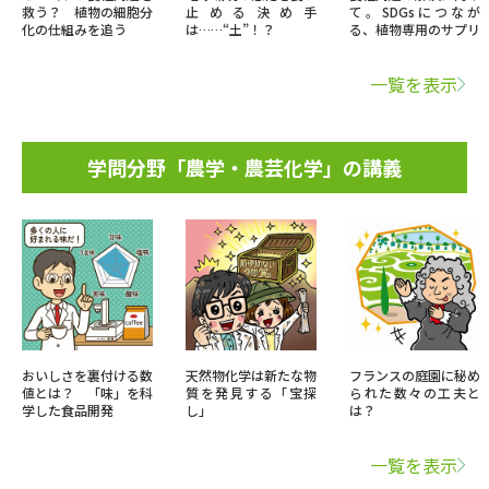
救う？ 植物の細胞分
止める決め手
て。SDGsにつなが
化の仕組みを追う
は……“土”！？
る、植物専用のサプリ
一覧を表示
学問分野「農学・農芸化学」の講義
おいしさを裏付ける数
天然物化学は新たな物
フランスの庭園に秘め
値とは？ 「味」を科
質を発見する「宝探
られた数々の工夫と
学した食品開発
し」
は？
一覧を表示