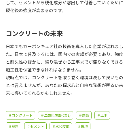
受験準備
資料検索
して、セメントから硬化成分が溶出して付着していくために
硬化後の強度が高まるのです。
志望校・出願校を調べる
コンクリートの未来
併願校選び
受験スケジュールを立てよう
日本でもカーボンキュア社の技術を導入した企業が現れまし
先輩が入学を決めた理由
た。日本で普及するには、国内での実績が必要であり、強度
テレメール全国一斉進学調査
と耐久性のほかに、練り混ぜから工事までが滞りなくできる
施工性を保証できなければなりません。
新生活お役立ちガイド
現時点では、コンクリートを取り巻く環境は決して良いもの
とは言えませんが、あなたの探求心と自由な発想が明るい未
学問発見
学問検索
来に導いてくれるかもしれません。
大学で学びたい学問発見
＃コンクリート
＃二酸化炭素(CO2)
＃建築
＃土木
＃材料
＃セメント
＃水和反応
＃環境