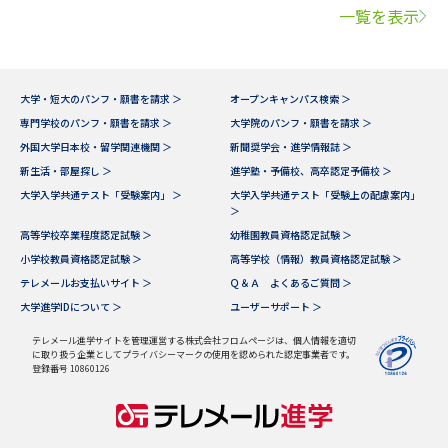
一覧を表示
大学・短大のパンフ・願書を請求 ＞
オープンキャンパス検索 ＞
専門学校のパンフ・願書を請求 ＞
大学院のパンフ・願書を請求 ＞
外国大学日本校・留学関連機関 ＞
新聞奨学会・進学情報誌 ＞
新生活・部屋探し ＞
進学塾・予備校、高卒認定予備校 ＞
大学入学共通テスト「受験案内」 ＞
大学入学共通テスト「受験上の配慮案内」
＞
高等学校卒業程度認定試験 ＞
幼稚園教員資格認定試験 ＞
小学校教員資格認定試験 ＞
高等学校（情報）教員資格認定試験 ＞
テレメールお支払いサイト ＞
Ｑ＆Ａ よくあるご質問 ＞
大学進学IDについて ＞
ユーザーサポート ＞
テレメール進学サイトを管理運営する株式会社フロムページは、個人情報を適切
に取り扱う企業としてプライバシーマークの使用を認められた認定事業者です。
登録番号 10860126