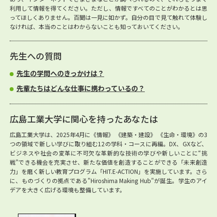
利用して情報を得てください。ただし、情報ですべてのことがわかるとは思
ってほしくありません。百聞は一見に如かず。自分の目で見て触れて体験し
なければ、本当のことはわからないことも知っておいてください。
先生への質問
先生の学問へのきっかけは？
先輩たちはどんな仕事に携わっているの？
広島工業大学に関心を持ったあなたは
広島工業大学は、2025年4月に《情報》 《建築・建設》 《生命・環境》の3
つの領域で新しい学びに取り組む12の学科・コースに再編。DX、GXなど、
ビジネスや社会の変革に不可欠な革新的な技術の学びや新しいことに“挑
戦”できる機会を充実させ、新たな価値を創造することができる「未来創造
力」を磨く新しい教育プログラム「HIT.E-ACTION」を実施しています。さら
に、ものづくりの拠点である"Hiroshima Making Hub"が誕生。学生のアイ
デアを大きく広げる環境も整備しています。