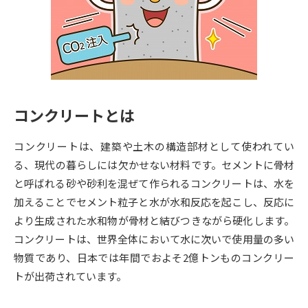
専門学校の資料請求
大学院の資料請求
大学入学共通テスト「受験案
留学・進学関連、塾・予備校
内」の請求
大学入学共通テスト「受験上の
高等学校卒業程度認定試験
配慮案内」の請求
コンクリートとは
幼稚園教員資格認定試験
小学校教員資格認定試験
コンクリートは、建築や土木の構造部材として使われてい
高等学校（情報）教員資格認定
試験
る、現代の暮らしには欠かせない材料です。セメントに骨材
と呼ばれる砂や砂利を混ぜて作られるコンクリートは、水を
加えることでセメント粒子と水が水和反応を起こし、反応に
大学研究
大学検索
より生成された水和物が骨材と結びつきながら硬化します。
コンクリートは、世界全体において水に次いで使用量の多い
物質であり、日本では年間でおよそ2億トンものコンクリー
大学で学べる内容や特徴を調べる
トが出荷されています。
国際・グローバルに強い大学特
新増設大学・学部・学科特集
集