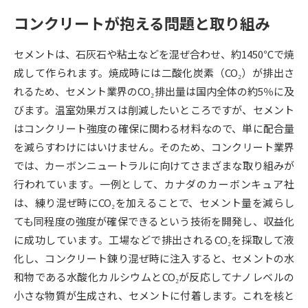
コンクリートが抱える問題と取り組み
データサイエンス特集
奨学金・特待生制度特集
セメントは、石灰石や粘土などを混ぜ合わせ、約1450℃で焼
デジタルパンフレット
進路の３択
成して作られます。焼成時には二酸化炭素（CO₂）が排出さ
れるため、セメント業界のCO₂排出量は国内全体の約5％に及
新学年スタート号特集ページ
新学年スタート号特集ページ
びます。温室効果ガスは削減したいところですが、セメント
（高3生用）
（高2生用）
はコンクリート強度の確保に関わる材料なので、単に配合量
SELFBRAND特集ページ
を減らすわけにはいけません。そのため、コンクリート業界
では、カーボンニュートラルに向けてさまざまな取り組みが
オープンキャンパスなどを調べる
行われています。一例として、カナダのカーボンキュア社
は、練り混ぜ時にCO₂を加えることで、セメント量を減らし
オープンキャンパス検索
実施プログラムから探す
ても同程度の強度が確保できるという技術を開発し、収益化
に成功しています。工場などで排出されるCO₂を採取して液
来場型・Web型イベント特集
夢ナビライブ
化し、コンクリート錬り混ぜ時に注入すると、セメントの水
和物である水酸化カルシウムとCO₂が反応してナノレベルの
小さな物質が生成され、セメントに付着します。これを核と