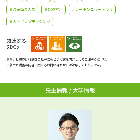
学問のミニ講義「夢ナビ講義」
学問分野解説
＃温室効果ガス
＃CO2排出
＃カーボンニュートラル
学問の教科書
夢ナビライブ
＃カーボンプライシング
ユーザーサポート
関連する
SDGs
Ｑ＆Ａ よくあるご質問
大学進学IDについて
※夢ナビ講義は各講師の見解にもとづく講義内容としてご理解ください。
※夢ナビ講義の内容に関するお問い合わせには対応しておりません。
資料の料金の
受付内容・発送状況の確認
お支払いについて
テレメール
個人情報取扱規定
先生情報 / 大学情報
お支払いサイト
テレメール進学カタログ
特定商取引表記
訂正のご案内