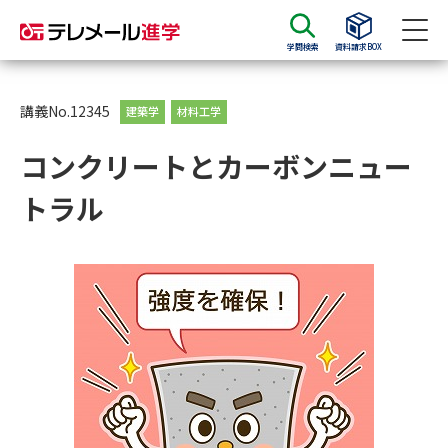
学問検索
資料請求BOX
資料請求
資料検索
講義No.12345
建築学
材料工学
コンクリートとカーボンニュー
大学・短大の資料種類から請求
トラル
大学パンフ
学部・学科パンフ
総合型選抜・学校推薦型選抜 募
大学入学共通テスト利用選抜の
集要項＆願書
募集要項＆願書
過去問題集
大学・短大以外の資料から請求