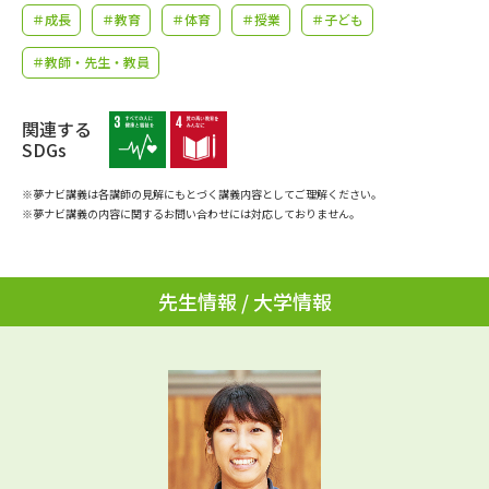
学問のミニ講義「夢ナビ講義」
学問分野解説
＃成長
＃教育
＃体育
＃授業
＃子ども
＃教師・先生・教員
学問の教科書
夢ナビライブ
ユーザーサポート
関連する
SDGs
Ｑ＆Ａ よくあるご質問
大学進学IDについて
※夢ナビ講義は各講師の見解にもとづく講義内容としてご理解ください。
※夢ナビ講義の内容に関するお問い合わせには対応しておりません。
資料の料金の
受付内容・発送状況の確認
お支払いについて
先生情報 / 大学情報
テレメール
個人情報取扱規定
お支払いサイト
テレメール進学カタログ
特定商取引表記
訂正のご案内