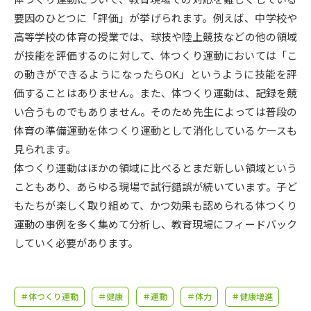
受験準備
資料検索
要因のひとつに「評価」が挙げられます。例えば、中学校や
高等学校の体育の授業では、球技や陸上競技などの他の領域
志望校・出願校を調べる
が技能を評価するのに対して、体つくり運動においては「こ
の動きができるようになったらOK」というように技能を評
併願校選び
受験スケジュールを立てよう
価することはありません。また、体つくり運動は、記録を競
い合うものでもありません。そのため先生によっては普段の
先輩が入学を決めた理由
体育の準備運動を体つくり運動として消化しているケースも
テレメール全国一斉進学調査
見られます。
体つくり運動はほかの領域に比べるとまだ新しい領域という
新生活お役立ちガイド
こともあり、あらゆる現場で試行錯誤が続いています。子ど
もたちが楽しく取り組めて、かつ効果も認められる体つくり
学問発見
学問検索
運動の事例を多く集めて分析し、教育現場にフィードバック
していく必要があります。
大学で学びたい学問発見
＃体つくり運動
＃健康
＃運動
＃体力
＃健康増進