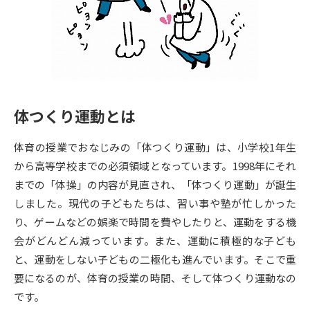
専門学校の資料請求
大学院の資料請求
大学入学共通テスト「受験案
留学・進学関連、塾・予備校
内」の請求
大学入学共通テスト「受験上の
高等学校卒業程度認定試験
配慮案内」の請求
体つくり運動とは
幼稚園教員資格認定試験
小学校教員資格認定試験
体育の授業でおなじみの「体つくり運動」は、小学校1年生
高等学校（情報）教員資格認定
試験
から高等学校までの必須領域となっています。1998年にそれ
までの「体操」の内容が見直され、「体つくり運動」が誕生
しました。現代の子どもたちは、習い事や塾が忙しかった
大学研究
大学検索
り、ゲームなどの娯楽で時間を費やしたりと、運動をする機
会がどんどん減っています。また、運動に積極的な子ども
と、運動をしない子どもの二極化も進んでいます。そこで重
大学で学べる内容や特徴を調べる
要になるのが、体育の授業の時間、そして体つくり運動なの
国際・グローバルに強い大学特
です。
新増設大学・学部・学科特集
集