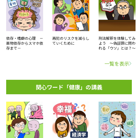
依存・嗜癖の心理 －
再犯のリスクを減らし
刑法解釈を体験してみ
薬物依存からスマホ依
ていくために
よう ～偽証罪に問わ
存まで－
れる「ウソ」とは？～
一覧を表示
関心ワード「健康」の講義