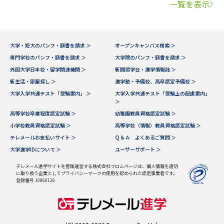
一覧を表示
大学・短大のパンフ・願書を請求 ＞
オープンキャンパス検索 ＞
専門学校のパンフ・願書を請求 ＞
大学院のパンフ・願書を請求 ＞
外国大学日本校・留学関連機関 ＞
新聞奨学会・進学情報誌 ＞
新生活・部屋探し ＞
進学塾・予備校、高卒認定予備校 ＞
大学入学共通テスト「受験案内」 ＞
大学入学共通テスト「受験上の配慮案内」
＞
高等学校卒業程度認定試験 ＞
幼稚園教員資格認定試験 ＞
小学校教員資格認定試験 ＞
高等学校（情報）教員資格認定試験 ＞
テレメールお支払いサイト ＞
Ｑ＆Ａ よくあるご質問 ＞
大学進学IDについて ＞
ユーザーサポート ＞
テレメール進学サイトを管理運営する株式会社フロムページは、個人情報を適切
に取り扱う企業としてプライバシーマークの使用を認められた認定事業者です。
登録番号 10860126