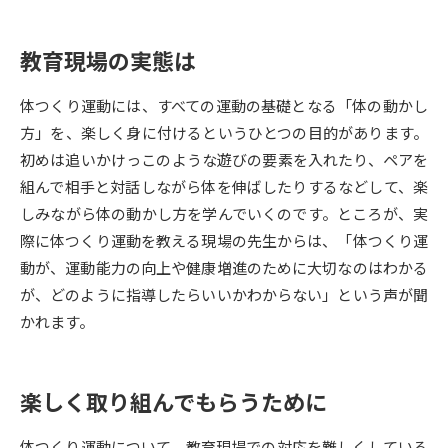
データサイエンス特集
奨学金・特待生制度特集
教育現場の実態は
デジタルパンフレット
進路の３択
体つくり運動には、すべての運動の基礎となる「体の動かし
方」を、楽しく身に付けるというひとつの目的があります。
新学年スタート号特集ページ
新学年スタート号特集ページ
初めは追いかけっこのような遊びの要素を入れたり、ペアを
（高3生用）
（高2生用）
組んで相手と対話しながら体を伸ばしたりするなどして、楽
SELFBRAND特集ページ
しみながら体の動かし方を学んでいくのです。ところが、実
際に体つくり運動を教える現場の先生からは、「体つくり運
オープンキャンパスなどを調べる
動が、運動能力の向上や健康増進のために大切なのはわかる
が、どのように指導したらいいかわからない」という声が聞
オープンキャンパス検索
実施プログラムから探す
かれます。
来場型・Web型イベント特集
夢ナビライブ
楽しく取り組んでもらうために
体つくり運動について、教育現場での対応を難しくしている