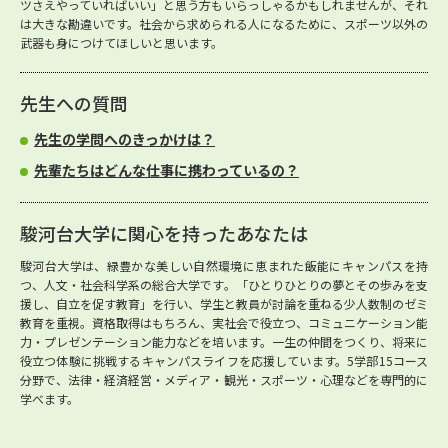
ツさえやっていればいい」と思う方もいらっしゃるかもしれませんが、それ
は大きな勘違いです。社会から求められる人になるために、スポーツ以外の
武器も身につけてほしいと思います。
先生への質問
先生の学問へのきっかけは？
先輩たちはどんな仕事に携わっているの？
駿河台大学に関心を持ったあなたは
駿河台大学は、緑豊かな美しい自然環境に恵まれた飯能にキャンパスを持
つ、人文・社会科学系の総合大学です。「ひとりひとりの夢とその歩みを支
援し、自立を促す教育」を行い、学生と教員が討論を重ねる少人数制のゼミ
教育を重視。資格取得はもちろん、実社会で役立つ、コミュニケーション能
力・プレゼンテーション能力などを培います。一生の仲間をつくり、将来に
役立つ体験に挑戦するキャンパスライフを応援しています。5学部15コース
分野で、法律・経済経営・メディア・観光・スポーツ・心理などを専門的に
学べます。