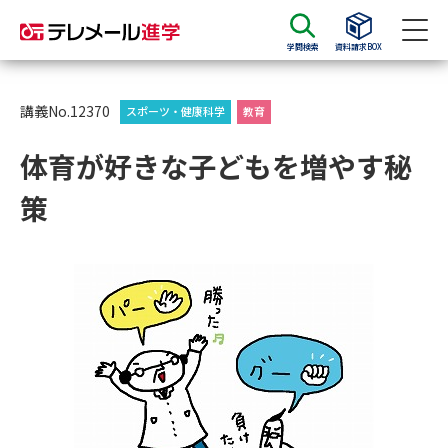
学問検索
資料請求BOX
資料請求
資料検索
講義No.12370
スポーツ・健康科学
教育
体育が好きな子どもを増やす秘
大学・短大の資料種類から請求
策
大学パンフ
学部・学科パンフ
総合型選抜・学校推薦型選抜 募
大学入学共通テスト利用選抜の
集要項＆願書
募集要項＆願書
過去問題集
大学・短大以外の資料から請求