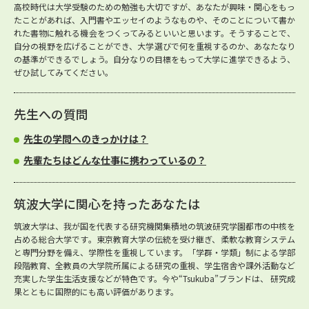
高校時代は大学受験のための勉強も大切ですが、あなたが興味・関心をもっ
たことがあれば、入門書やエッセイのようなものや、そのことについて書か
れた書物に触れる機会をつくってみるといいと思います。そうすることで、
自分の視野を広げることができ、大学選びで何を重視するのか、あなたなり
の基準ができるでしょう。自分なりの目標をもって大学に進学できるよう、
ぜひ試してみてください。
先生への質問
先生の学問へのきっかけは？
先輩たちはどんな仕事に携わっているの？
筑波大学に関心を持ったあなたは
筑波大学は、我が国を代表する研究機関集積地の筑波研究学園都市の中核を
占める総合大学です。東京教育大学の伝統を受け継ぎ、柔軟な教育システム
と専門分野を備え、学際性を重視しています。「学群・学類」制による学部
段階教育、全教員の大学院所属による研究の重視、学生宿舎や課外活動など
充実した学生生活支援などが特色です。今や“Tsukuba”ブランドは、 研究成
果とともに国際的にも高い評価があります。