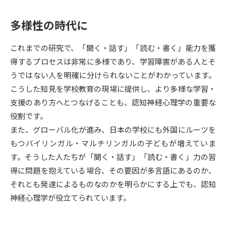
受験準備
資料検索
多様性の時代に
志望校・出願校を調べる
これまでの研究で、「聞く・話す」「読む・書く」能力を獲
得するプロセスは非常に多様であり、学習障害がある人とそ
併願校選び
受験スケジュールを立てよう
うではない人を明確に分けられないことがわかっています。
こうした知見を学校教育の現場に提供し、より多様な学習・
先輩が入学を決めた理由
テレメール全国一斉進学調査
支援のあり方へとつなげることも、認知神経心理学の重要な
役割です。
新生活お役立ちガイド
また、グローバル化が進み、日本の学校にも外国にルーツを
もつバイリンガル・マルチリンガルの子どもが増えていま
す。そうした人たちが「聞く・話す」「読む・書く」力の習
学問発見
学問検索
得に問題を抱えている場合、その要因が多言語にあるのか、
それとも発達によるものなのかを明らかにする上でも、認知
神経心理学が役立てられています。
大学で学びたい学問発見