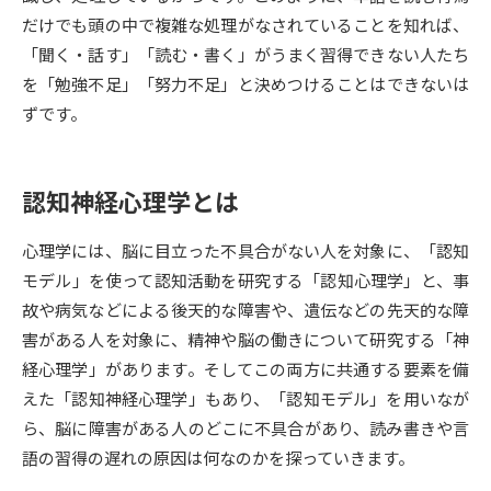
だけでも頭の中で複雑な処理がなされていることを知れば、
データサイエンス特集
奨学金・特待生制度特集
「聞く・話す」「読む・書く」がうまく習得できない人たち
を「勉強不足」「努力不足」と決めつけることはできないは
デジタルパンフレット
進路の３択
ずです。
新学年スタート号特集ページ
新学年スタート号特集ページ
（高3生用）
（高2生用）
認知神経心理学とは
SELFBRAND特集ページ
心理学には、脳に目立った不具合がない人を対象に、「認知
モデル」を使って認知活動を研究する「認知心理学」と、事
オープンキャンパスなどを調べる
故や病気などによる後天的な障害や、遺伝などの先天的な障
害がある人を対象に、精神や脳の働きについて研究する「神
オープンキャンパス検索
実施プログラムから探す
経心理学」があります。そしてこの両方に共通する要素を備
えた「認知神経心理学」もあり、「認知モデル」を用いなが
来場型・Web型イベント特集
夢ナビライブ
ら、脳に障害がある人のどこに不具合があり、読み書きや言
語の習得の遅れの原因は何なのかを探っていきます。