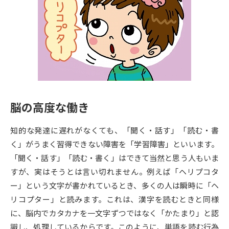
専門学校の資料請求
大学院の資料請求
大学入学共通テスト「受験案
留学・進学関連、塾・予備校
内」の請求
大学入学共通テスト「受験上の
高等学校卒業程度認定試験
配慮案内」の請求
幼稚園教員資格認定試験
小学校教員資格認定試験
脳の高度な働き
高等学校（情報）教員資格認定
試験
知的な発達に遅れがなくても、「聞く・話す」「読む・書
く」がうまく習得できない障害を「学習障害」といいます。
大学研究
大学検索
「聞く・話す」「読む・書く」はできて当然と思う人もいま
すが、実はそうとは言い切れません。例えば「ヘリプコタ
ー」という文字が書かれているとき、多くの人は瞬時に「ヘ
大学で学べる内容や特徴を調べる
リコプター」と読みます。これは、漢字を読むときと同様
に、脳内でカタカナを一文字ずつではなく「かたまり」と認
国際・グローバルに強い大学特
新増設大学・学部・学科特集
識し、処理しているからです。このように、単語を読む行為
集