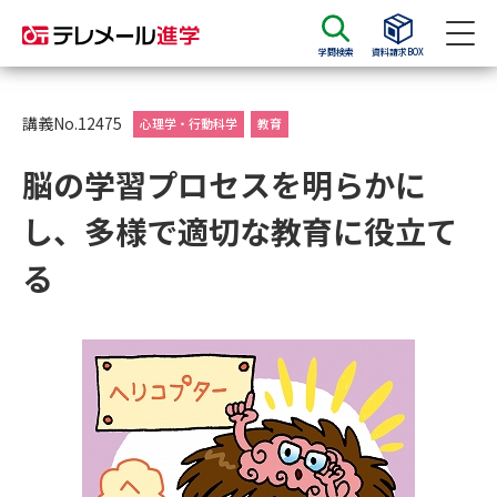
学問検索
資料請求BOX
資料請求
資料検索
講義No.12475
心理学・行動科学
教育
脳の学習プロセスを明らかに
大学・短大の資料種類から請求
し、多様で適切な教育に役立て
大学パンフ
学部・学科パンフ
る
総合型選抜・学校推薦型選抜 募
大学入学共通テスト利用選抜の
集要項＆願書
募集要項＆願書
過去問題集
大学・短大以外の資料から請求