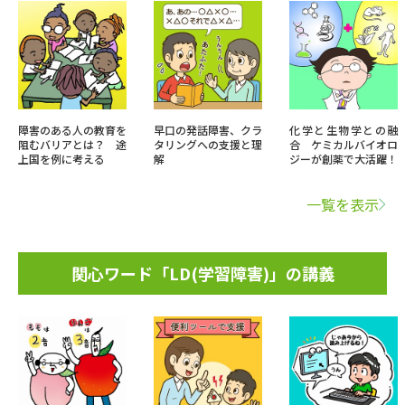
障害のある人の教育を
早口の発話障害、クラ
化学と生物学との融
阻むバリアとは？ 途
タリングへの支援と理
合 ケミカルバイオロ
上国を例に考える
解
ジーが創薬で大活躍！
一覧を表示
関心ワード「LD(学習障害)」の講義