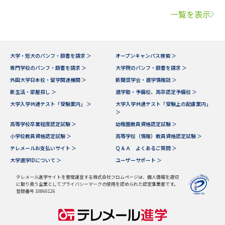
一覧を表示
大学・短大のパンフ・願書を請求 ＞
オープンキャンパス検索 ＞
専門学校のパンフ・願書を請求 ＞
大学院のパンフ・願書を請求 ＞
外国大学日本校・留学関連機関 ＞
新聞奨学会・進学情報誌 ＞
新生活・部屋探し ＞
進学塾・予備校、高卒認定予備校 ＞
大学入学共通テスト「受験案内」 ＞
大学入学共通テスト「受験上の配慮案内」
＞
高等学校卒業程度認定試験 ＞
幼稚園教員資格認定試験 ＞
小学校教員資格認定試験 ＞
高等学校（情報）教員資格認定試験 ＞
テレメールお支払いサイト ＞
Ｑ＆Ａ よくあるご質問 ＞
大学進学IDについて ＞
ユーザーサポート ＞
テレメール進学サイトを管理運営する株式会社フロムページは、個人情報を適切
に取り扱う企業としてプライバシーマークの使用を認められた認定事業者です。
登録番号 10860126