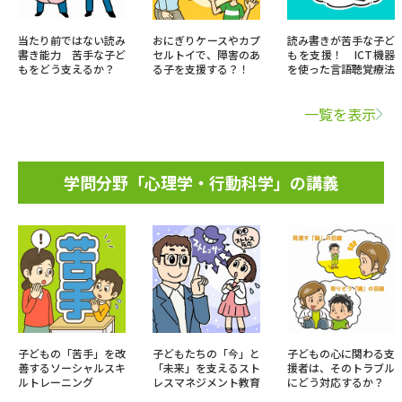
当たり前ではない読み
おにぎりケースやカプ
読み書きが苦手な子ど
書き能力 苦手な子ど
セルトイで、障害のあ
もを支援！ ICT機器
もをどう支えるか？
る子を支援する？！
を使った言語聴覚療法
一覧を表示
学問分野「心理学・行動科学」の講義
子どもの「苦手」を改
子どもたちの「今」と
子どもの心に関わる支
善するソーシャルスキ
「未来」を支えるスト
援者は、そのトラブル
ルトレーニング
レスマネジメント教育
にどう対応するか？