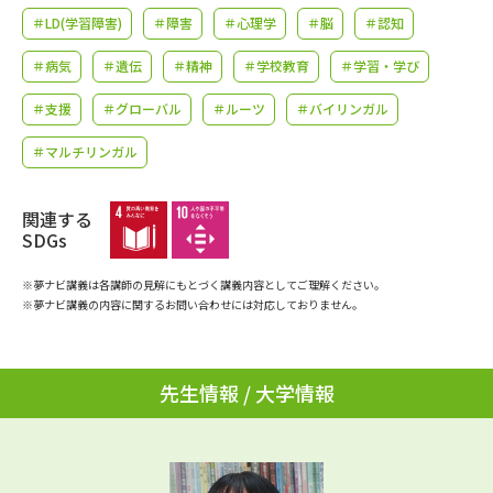
学問のミニ講義「夢ナビ講義」
学問分野解説
＃LD(学習障害)
＃障害
＃心理学
＃脳
＃認知
＃病気
＃遺伝
＃精神
＃学校教育
＃学習・学び
学問の教科書
夢ナビライブ
＃支援
＃グローバル
＃ルーツ
＃バイリンガル
ユーザーサポート
＃マルチリンガル
Ｑ＆Ａ よくあるご質問
大学進学IDについて
関連する
SDGs
資料の料金の
受付内容・発送状況の確認
お支払いについて
※夢ナビ講義は各講師の見解にもとづく講義内容としてご理解ください。
テレメール
※夢ナビ講義の内容に関するお問い合わせには対応しておりません。
個人情報取扱規定
お支払いサイト
テレメール進学カタログ
特定商取引表記
訂正のご案内
先生情報 / 大学情報