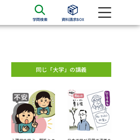
学問検索
資料請求BOX
資料検索
求
同じ「大学」の講義
願書
＆願書
過去問題集
求
留学・進学関連、塾・予備校