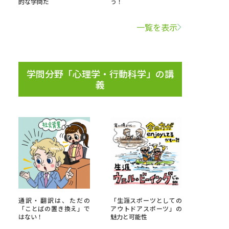
的な学問だ
う！
学問検索
一覧を表示
学問分野「心理学・行動科学」の講
義
野解説
学問の教科書
夢ナビライブ
いて
このサイトについて
・発送状況の確認
テレメール
お支払いサイト
通訳・翻訳は、ただの
「生涯スポーツとしての
問合せ先
テレメール進学カタログ
訂正のご案内
「ことばの置き換え」で
アウトドアスポーツ」の
はない！
魅力と可能性