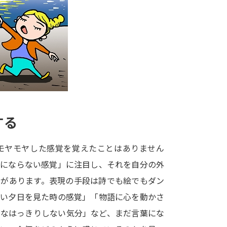
大学入学共通テスト「受験案内」の請求
大学入学共通テスト「受験上の配慮案内
幼稚園教員資格認定試験
小学校教員資
高等学校（情報）教員資格認定試験
大学研究
する
大学で学べる内容や特徴を調
モヤモヤした感覚を覚えたことはありません
葉にならない感覚」に注目し、それを自分の外
新増設大学・学部・学科特集
国際・グ
法があります。表現の手段は詩でも絵でもダン
データサイエンス特集
奨学金・特待生
しい夕日を見た時の感覚」「物語に心を動かさ
進路の３択
新学年スタート号特集ペー
うなはっきりしない気分」など、まだ言葉にな
新学年スタート号特集ページ（高2生用