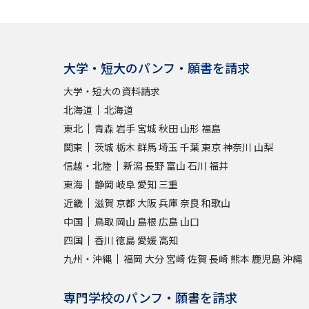
大学・短大のパンフ・願書を請求
大学・短大の資料請求
北海道
北海道
東北
青森
岩手
宮城
秋田
山形
福島
関東
茨城
栃木
群馬
埼玉
千葉
東京
神奈川
山梨
信越・北陸
新潟
長野
富山
石川
福井
東海
静岡
岐阜
愛知
三重
近畿
滋賀
京都
大阪
兵庫
奈良
和歌山
中国
鳥取
岡山
島根
広島
山口
四国
香川
徳島
愛媛
高知
九州・沖縄
福岡
大分
宮崎
佐賀
長崎
熊本
鹿児島
沖縄
専門学校のパンフ・願書を請求