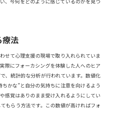
合い、今何をどのように感じているのかを見つ
SELFBRAND特集ページ
オープンキャンパスなどを調
る療法
オープンキャンパス検索
実施プログラ
来場型・Web型イベント特集
夢ナビ
合わせて心理支援の現場で取り入れられていま
、実際にフォーカシングを体験した人へのヒア
どで、統計的な分析が行われています。数値化
受験準備
持ちかな”と自分の気持ちに注意を向けるよう
ちや感覚はありのまま受け入れるようにしてい
志望校・出願校を調べる
してもらう方法です。この数値が高ければフォ
併願校選び
受験スケジュールを立てよ
テレメール全国一斉進学調査
新生活お