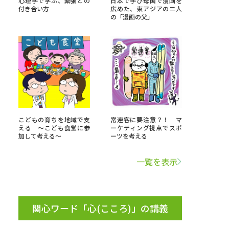
心理学で学ぶ、緊張との
日本で学び母国で漫画を
付き合い方
広めた、東アジアの二人
の「漫画の父」
」の請求
高等学校卒業程度認定試験
格認定試験
大学検索
こどもの育ちを地域で支
常連客に要注意？！ マ
える ～こども食堂に参
ーケティング視点でスポ
加して考える～
ーツを考える
べる
一覧を表示
ローバルに強い大学特集
制度特集
デジタルパンフレット
ジ（高3生用）
関心ワード「心(こころ)」の講義
）