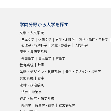
学問分野から大学を探す
文学・人文系統
日本文学
外国文学
史学・地理学
哲学・倫理・宗教学
心理学・行動科学
文化・教養学
人間科学
語学・言語学系統
外国語学
日本語学
言語学
教育
教育系統
美術・デザイン・芸術学
美術・デザイン・芸術系統
音楽
音楽系統
法律・政治系統
法学
政治学
経済・経営・商学系統
経済学
経営学・商学
経営情報学