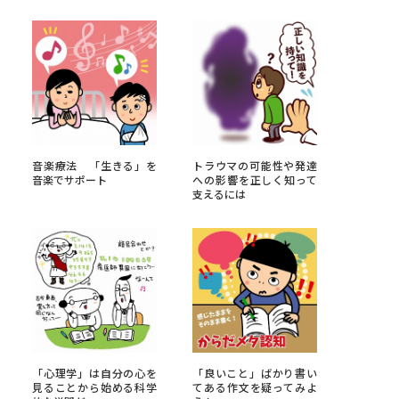
べる
ムから探す
ライブ
音楽療法 「生きる」を
トラウマの可能性や発達
音楽でサポート
への影響を正しく知って
支えるには
資料検索
う
先輩が入学を決めた理由
役立ちガイド
「心理学」は自分の心を
「良いこと」ばかり書い
見ることから始める科学
てある作文を疑ってみよ