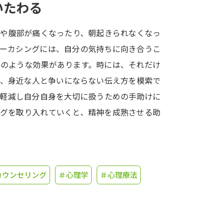
いたわる
学問発見
頭や腹部が痛くなったり、朝起きられなくなっ
ォーカシングには、自分の気持ちに向き合うこ
大学で学びたい学問発見
グのような効果があります。時には、それだけ
り、身近な人と争いにならない伝え方を模索で
学問のミニ講義「夢ナビ講義」
学問分
を軽減し自分自身を大切に扱うための手助けに
ングを取り入れていくと、精神を成熟させる助
ユーザーサポート
Ｑ＆Ａ よくあるご質問
大学進学IDにつ
カウンセリング
＃心理学
＃心理療法
資料の料金の
お支払いについて
受付内容
個人情報取扱規定
特定商取引表記
お
受験情報リンク