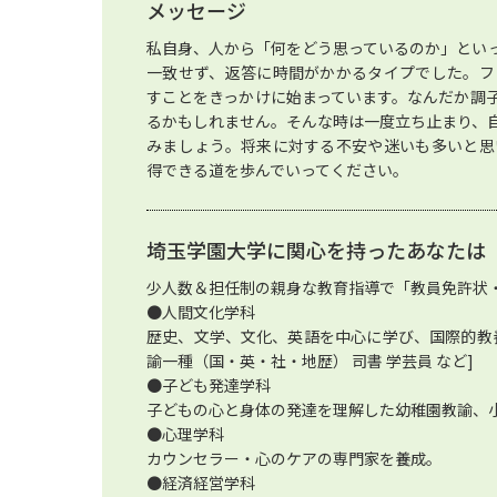
メッセージ
私自身、人から「何をどう思っているのか」とい
一致せず、返答に時間がかかるタイプでした。フ
すことをきっかけに始まっています。なんだか調
るかもしれません。そんな時は一度立ち止まり、
みましょう。将来に対する不安や迷いも多いと思
得できる道を歩んでいってください。
埼玉学園大学に関心を持ったあなたは
少人数＆担任制の親身な教育指導で「教員免許状
●人間文化学科
歴史、文学、文化、英語を中心に学び、国際的教
諭一種（国・英・社・地歴） 司書 学芸員 など]
●子ども発達学科
子どもの心と身体の発達を理解した幼稚園教諭、
●心理学科
カウンセラー・心のケアの専門家を養成。
●経済経営学科