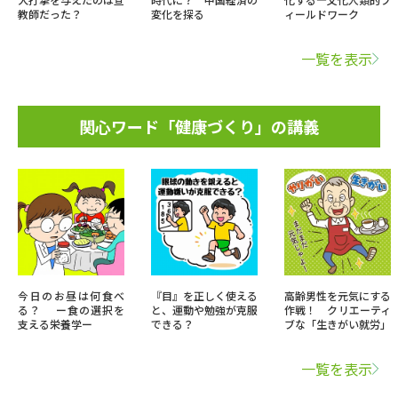
教師だった？
変化を探る
ィールドワーク
一覧を表示
関心ワード「健康づくり」の講義
今日のお昼は何食べ
『目』を正しく使える
高齢男性を元気にする
る？ ー食の選択を
と、運動や勉強が克服
作戦！ クリエーティ
支える栄養学ー
できる？
ブな「生きがい就労」
一覧を表示