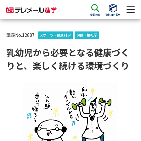
学問検索
資料請求BOX
資料請求
資料検索
講義No.12887
スポーツ・健康科学
保健・福祉学
乳幼児から必要となる健康づく
大学・短大の資料種類から請求
りと、楽しく続ける環境づくり
大学パンフ
学部・学科パンフ
総合型選抜・学校推薦型選抜 募
大学入学共通テスト利用選抜の
集要項＆願書
募集要項＆願書
過去問題集
大学・短大以外の資料から請求