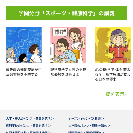
学問分野「スポーツ・健康科学」の講義
最先端の運動療法が生
理学療法で人間の不良
心の動きで体も変わ
活習慣病を予防する
な姿勢を改善せよ
る？ 理学療法が支え
る日本の将来
一覧を表示
大学・短大のパンフ・願書を請求 ＞
オープンキャンパス検索 ＞
専門学校のパンフ・願書を請求 ＞
大学院のパンフ・願書を請求 ＞
外国大学日本校・留学関連機関 ＞
新聞奨学会・進学情報誌 ＞