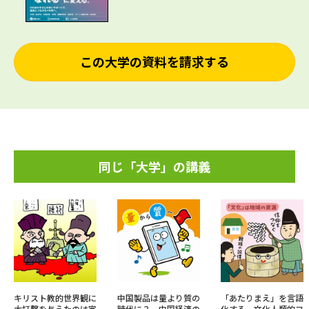
この大学の資料を請求する
同じ「大学」の講義
キリスト教的世界観に
中国製品は量より質の
「あたりまえ」を言語
大打撃を与えたのは宣
時代に？ 中国経済の
化する―文化人類的フ