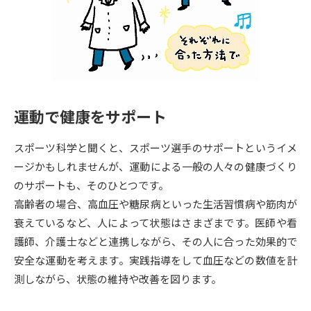
専門学校の資料請求
大学院の資料請求
大学入学共通テスト「受験案
留学・進学関連、塾・予備校
内」の請求
大学入学共通テスト「受験上の
高等学校卒業程度認定試験
配慮案内」の請求
運動で健康をサポート
幼稚園教員資格認定試験
小学校教員資格認定試験
スポーツ科学と聞くと、スポーツ選手のサポートというイメ
高等学校（情報）教員資格認定
試験
ージかもしれませんが、運動による一般の人々の健康づくり
のサポートも、そのひとつです。
高齢者の場合、高血圧や糖尿病といった生活習慣病や筋肉が
大学研究
大学検索
衰えているなど、人によって状態はさまざまです。医師や看
護師、介護士などと連携しながら、その人に合った効果的で
安全な運動を考えます。実践指導をして血圧などの数値を計
大学で学べる内容や特徴を調べる
測しながら、状態の維持や改善を図ります。
国際・グローバルに強い大学特
新増設大学・学部・学科特集
集