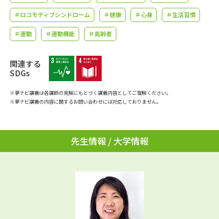
学問のミニ講義「夢ナビ講義」
学問分野解説
＃ロコモティブシンドローム
＃健康
＃心身
＃生活習慣
学問の教科書
夢ナビライブ
＃運動
＃運動機能
＃高齢者
ユーザーサポート
関連する
SDGs
Ｑ＆Ａ よくあるご質問
大学進学IDについて
※夢ナビ講義は各講師の見解にもとづく講義内容としてご理解ください。
※夢ナビ講義の内容に関するお問い合わせには対応しておりません。
資料の料金の
受付内容・発送状況の確認
お支払いについて
テレメール
個人情報取扱規定
先生情報 / 大学情報
お支払いサイト
テレメール進学カタログ
特定商取引表記
訂正のご案内