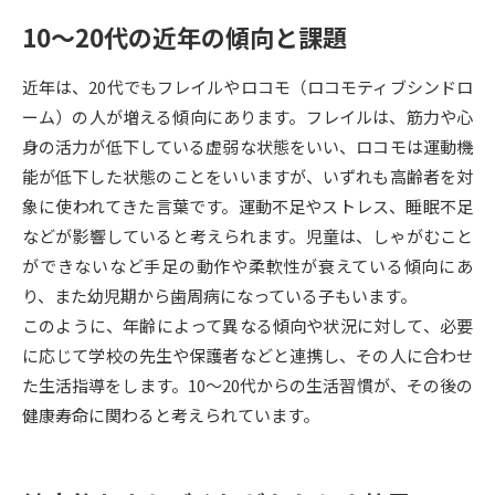
10～20代の近年の傾向と課題
データサイエンス特集
奨学金・特待生制度特集
近年は、20代でもフレイルやロコモ（ロコモティブシンドロ
デジタルパンフレット
進路の３択
ーム）の人が増える傾向にあります。フレイルは、筋力や心
身の活力が低下している虚弱な状態をいい、ロコモは運動機
新学年スタート号特集ページ
新学年スタート号特集ページ
能が低下した状態のことをいいますが、いずれも高齢者を対
（高3生用）
（高2生用）
象に使われてきた言葉です。運動不足やストレス、睡眠不足
SELFBRAND特集ページ
などが影響していると考えられます。児童は、しゃがむこと
ができないなど手足の動作や柔軟性が衰えている傾向にあ
オープンキャンパスなどを調べる
り、また幼児期から歯周病になっている子もいます。
このように、年齢によって異なる傾向や状況に対して、必要
オープンキャンパス検索
実施プログラムから探す
に応じて学校の先生や保護者などと連携し、その人に合わせ
た生活指導をします。10～20代からの生活習慣が、その後の
来場型・Web型イベント特集
夢ナビライブ
健康寿命に関わると考えられています。