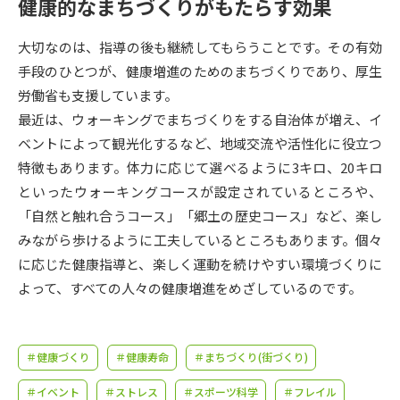
受験準備
資料検索
健康的なまちづくりがもたらす効果
大切なのは、指導の後も継続してもらうことです。その有効
志望校・出願校を調べる
手段のひとつが、健康増進のためのまちづくりであり、厚生
労働省も支援しています。
併願校選び
受験スケジュールを立てよう
最近は、ウォーキングでまちづくりをする自治体が増え、イ
ベントによって観光化するなど、地域交流や活性化に役立つ
先輩が入学を決めた理由
特徴もあります。体力に応じて選べるように3キロ、20キロ
テレメール全国一斉進学調査
といったウォーキングコースが設定されているところや、
「自然と触れ合うコース」「郷土の歴史コース」など、楽し
新生活お役立ちガイド
みながら歩けるように工夫しているところもあります。個々
に応じた健康指導と、楽しく運動を続けやすい環境づくりに
学問発見
学問検索
よって、すべての人々の健康増進をめざしているのです。
大学で学びたい学問発見
＃健康づくり
＃健康寿命
＃まちづくり(街づくり)
＃イベント
＃ストレス
＃スポーツ科学
＃フレイル