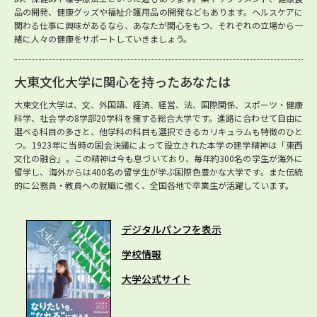
品の開発、健康グッズや福祉介護用品の開発などもあります。ヘルスケアに
関わる仕事に興味があるなら、あなたが関心をもつ、それぞれの立場から一
緒に人々の健康をサポートしていきましょう。
大東文化大学に関心を持ったあなたは
大東文化大学は、文、外国語、経済、経営、法、国際関係、スポーツ・健康
科学、社会学の8学部20学科を擁する総合大学です。進路に合わせて自由に
選べる科目の多さと、他学科の科目も選択できるカリキュラムも特徴のひと
つ。1923年に当時の国会決議によって設立された本学の建学精神は「東西
文化の融合」。この精神は今も息づいており、毎年約300名の学生が海外に
留学し、海外からは400名の留学生が学ぶ国際色豊かな大学です。また伝統
的に公務員・教員への就職に強く、全国各地で卒業生が活躍しています。
デジタルパンフを表示
学校情報
大学公式サイト