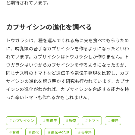
受験準備
資料検索
と期待されています。
志望校・出願校を調べる
カプサイシンの進化を調べる
併願校選び
受験スケジュールを立てよう
トウガラシは、種を運んでくれる鳥に実を食べてもらうため
に、哺乳類の苦手なカプサイシンを作るようになったといわ
先輩が入学を決めた理由
れています。カプサイシンはトウガラシしか作りません。ト
テレメール全国一斉進学調査
ウガラシはいつからカプサイシンを作るようになったのか、
同じナス科のトマトなど遺伝子や遺伝子発現を比較し、カプ
新生活お役立ちガイド
サイシンの進化を解き明かす研究も行われています。カプサ
イシンの進化がわかれば、カプサイシンを合成する能力を持
学問発見
学問検索
った辛いトマトも作れるかもしれません。
大学で学びたい学問発見
＃カプサイシン
＃遺伝子
＃野菜
＃トマト
＃発汗
＃育種
＃進化
＃遺伝子発現
＃香辛料