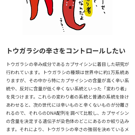
専門学校の資料請求
大学院の資料請求
大学入学共通テスト「受験案
留学・進学関連、塾・予備校
内」の請求
大学入学共通テスト「受験上の
高等学校卒業程度認定試験
配慮案内」の請求
トウガラシの辛さをコントロールしたい
幼稚園教員資格認定試験
小学校教員資格認定試験
トウガラシの辛み成分であるカプサイシンに着目した研究が
高等学校（情報）教員資格認定
試験
行われています。トウガラシの種類は世界中に約1万系統あ
りますが、その中から特にカプサイシンの含量が高く辛い系
統や、反対に含量が低く辛くない系統といった「変わり者」
大学研究
大学検索
を見つけます。これらの変わり者の系統と普通の系統を掛け
あわせると、次の世代には辛いものと辛くないものが分離さ
れるので、それらのDNA配列を調べて比較し、カプサイシン
大学で学べる内容や特徴を調べる
の含量を決定する遺伝子が染色体のどこにあるのか絞り込み
国際・グローバルに強い大学特
ます。それにより、トウガラシの辛さの強弱を決めているメ
新増設大学・学部・学科特集
集