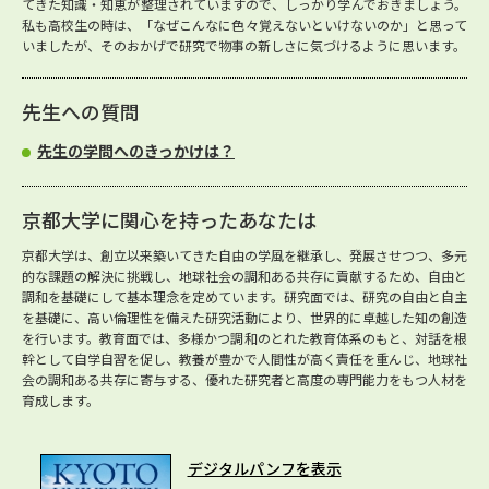
てきた知識・知恵が整理されていますので、しっかり学んでおきましょう。
私も高校生の時は、「なぜこんなに色々覚えないといけないのか」と思って
いましたが、そのおかげで研究で物事の新しさに気づけるように思います。
先生への質問
先生の学問へのきっかけは？
京都大学に関心を持ったあなたは
京都大学は、創立以来築いてきた自由の学風を継承し、発展させつつ、多元
的な課題の解決に挑戦し、地球社会の調和ある共存に貢献するため、自由と
調和を基礎にして基本理念を定めています。研究面では、研究の自由と自主
を基礎に、高い倫理性を備えた研究活動により、世界的に卓越した知の創造
を行います。教育面では、多様かつ調和のとれた教育体系のもと、対話を根
幹として自学自習を促し、教養が豊かで人間性が高く責任を重んじ、地球社
会の調和ある共存に寄与する、優れた研究者と高度の専門能力をもつ人材を
育成します。
デジタルパンフを表示