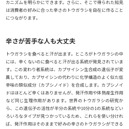
カニズムを明らかにできます。さらに、そこで得られた知見
は消費者の好みに合った辛さのトウガラシを自在に作ること
データサイエンス特集
奨学金・特待生制度特集
につながります。
デジタルパンフレット
進路の３択
辛さが苦手な人も大丈夫
新学年スタート号特集ページ
新学年スタート号特集ページ
（高3生用）
（高2生用）
トウガラシを食べると汗が出ます。ところがトウガラシの中
SELFBRAND特集ページ
には、辛くないのに食べると汗が出る系統が発見されていま
す。この変わり者系統は、カプサイシン生合成の遺伝子が変
オープンキャンパスなどを調べる
異しており、カプサイシンの代わりに化学構造のよく似た低
辛味の類似成分（カプシノイド）を合成します。カプシノイ
オープンキャンパス検索
実施プログラムから探す
ドはほとんど辛くはありませんが、発汗作用や体熱産生作用
など同じ生理作用があります。世界のトウガラシの研究か
来場型・Web型イベント特集
夢ナビライブ
ら、この遺伝子の活性が半分の系統や10分の1の系統などい
ろいろなタイプが見つかっているため、これらを使い分けれ
ば、発汗作用はそのままで好みの辛さのトウガラシができる