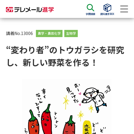
学問検索
資料請求BOX
資料請求
資料検索
講義No.13006
農学・農芸化学
生物学
“変わり者”のトウガラシを研究
大学・短大の資料種類から請求
し、新しい野菜を作る！
大学パンフ
学部・学科パンフ
総合型選抜・学校推薦型選抜 募
大学入学共通テスト利用選抜の
集要項＆願書
募集要項＆願書
過去問題集
大学・短大以外の資料から請求