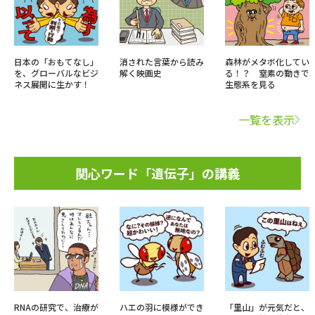
日本の「おもてなし」
消された言葉から読み
森林がメタボ化してい
を、グローバルなビジ
解く映画史
る！？ 窒素の動きで
ネス展開に生かす！
生態系を見る
一覧を表示
関心ワード「遺伝子」の講義
RNAの研究で、治療が
ハエの羽に模様ができ
「里山」が元気だと、