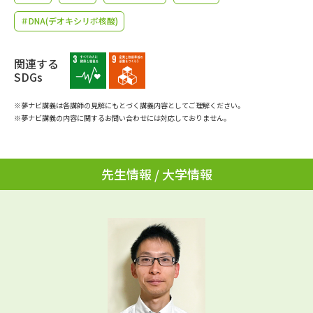
学問のミニ講義「夢ナビ講義」
学問分野解説
＃DNA(デオキシリボ核酸)
学問の教科書
夢ナビライブ
関連する
SDGs
ユーザーサポート
※夢ナビ講義は各講師の見解にもとづく講義内容としてご理解ください。
※夢ナビ講義の内容に関するお問い合わせには対応しておりません。
Ｑ＆Ａ よくあるご質問
大学進学IDについて
資料の料金の
受付内容・発送状況の確認
お支払いについて
先生情報 / 大学情報
テレメール
個人情報取扱規定
お支払いサイト
テレメール進学カタログ
特定商取引表記
訂正のご案内