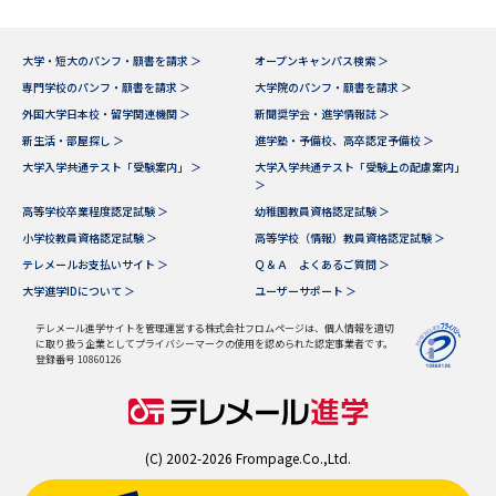
大学・短大のパンフ・願書を請求 ＞
オープンキャンパス検索 ＞
専門学校のパンフ・願書を請求 ＞
大学院のパンフ・願書を請求 ＞
外国大学日本校・留学関連機関 ＞
新聞奨学会・進学情報誌 ＞
新生活・部屋探し ＞
進学塾・予備校、高卒認定予備校 ＞
大学入学共通テスト「受験案内」 ＞
大学入学共通テスト「受験上の配慮案内」
＞
高等学校卒業程度認定試験 ＞
幼稚園教員資格認定試験 ＞
小学校教員資格認定試験 ＞
高等学校（情報）教員資格認定試験 ＞
テレメールお支払いサイト ＞
Ｑ＆Ａ よくあるご質問 ＞
大学進学IDについて ＞
ユーザーサポート ＞
テレメール進学サイトを管理運営する株式会社フロムページは、個人情報を適切
に取り扱う企業としてプライバシーマークの使用を認められた認定事業者です。
登録番号 10860126
(C) 2002-2026 Frompage.Co.,Ltd.