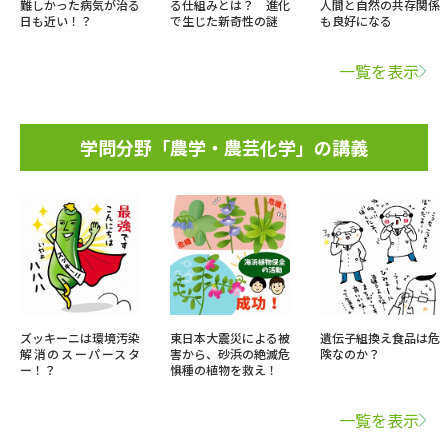
難しかった病気が治る
る仕組みとは？ 進化
人間と自然の共存関係
日も近い！？
で生じた新奇性の謎
も良好になる
一覧を表示
学問分野「農学・農芸化学」の講義
ズッキーニは環境汚染
東日本大震災による被
遺伝子組換え食品は危
解消のスーパースタ
害から、砂浜の絶滅危
険なのか？
ー！？
惧種の植物を救え！
一覧を表示