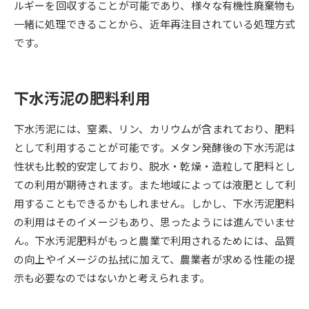
ルギーを回収することが可能であり、様々な有機性廃棄物も
一緒に処理できることから、近年再注目されている処理方式
データサイエンス特集
奨学金・特待生制度特集
です。
デジタルパンフレット
進路の３択
下水汚泥の肥料利用
新学年スタート号特集ページ
新学年スタート号特集ページ
（高3生用）
（高2生用）
下水汚泥には、窒素、リン、カリウムが含まれており、肥料
SELFBRAND特集ページ
として利用することが可能です。メタン発酵後の下水汚泥は
性状も比較的安定しており、脱水・乾燥・造粒して肥料とし
オープンキャンパスなどを調べる
ての利用が期待されます。また地域によっては液肥として利
用することもできるかもしれません。しかし、下水汚泥肥料
オープンキャンパス検索
実施プログラムから探す
の利用はそのイメージもあり、思ったようには進んでいませ
ん。下水汚泥肥料がもっと農業で利用されるためには、品質
来場型・Web型イベント特集
夢ナビライブ
の向上やイメージの払拭に加えて、農業者が求める性能の提
示も必要なのではないかと考えられます。