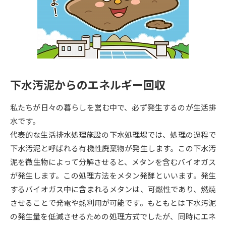
専門学校の資料請求
大学院の資料請求
大学入学共通テスト「受験案
留学・進学関連、塾・予備校
内」の請求
大学入学共通テスト「受験上の
高等学校卒業程度認定試験
配慮案内」の請求
下水汚泥からのエネルギー回収
幼稚園教員資格認定試験
小学校教員資格認定試験
私たちが日々の暮らしを営む中で、必ず発生するのが生活排
高等学校（情報）教員資格認定
試験
水です。
代表的な生活排水処理施設の下水処理場では、処理の過程で
下水汚泥と呼ばれる有機性廃棄物が発生します。この下水汚
大学研究
大学検索
泥を微生物によって分解させると、メタンを含むバイオガス
が発生します。この処理方法をメタン発酵といいます。発生
するバイオガス中に含まれるメタンは、可燃性であり、燃焼
大学で学べる内容や特徴を調べる
させることで発電や熱利用が可能です。もともとは下水汚泥
国際・グローバルに強い大学特
の発生量を低減させるための処理方式でしたが、同時にエネ
新増設大学・学部・学科特集
集