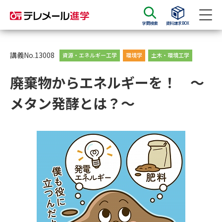
学問検索
資料請求BOX
資料請求
資料検索
講義No.13008
資源・エネルギー工学
環境学
土木・環境工学
廃棄物からエネルギーを！ 〜
大学・短大の資料種類から請求
メタン発酵とは？〜
大学パンフ
学部・学科パンフ
総合型選抜・学校推薦型選抜 募
大学入学共通テスト利用選抜の
集要項＆願書
募集要項＆願書
過去問題集
大学・短大以外の資料から請求