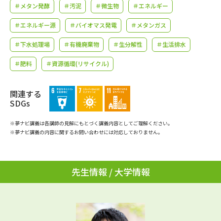
学問のミニ講義「夢ナビ講義」
学問分野解説
＃メタン発酵
＃汚泥
＃微生物
＃エネルギー
＃エネルギー源
＃バイオマス発電
＃メタンガス
学問の教科書
夢ナビライブ
＃下水処理場
＃有機廃棄物
＃生分解性
＃生活排水
ユーザーサポート
＃肥料
＃資源循環(リサイクル)
Ｑ＆Ａ よくあるご質問
大学進学IDについて
関連する
SDGs
資料の料金の
受付内容・発送状況の確認
お支払いについて
※夢ナビ講義は各講師の見解にもとづく講義内容としてご理解ください。
※夢ナビ講義の内容に関するお問い合わせには対応しておりません。
テレメール
個人情報取扱規定
お支払いサイト
テレメール進学カタログ
特定商取引表記
先生情報 / 大学情報
訂正のご案内