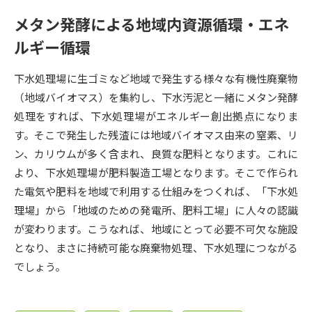
受験準備
資料検索
メタン発酵による地域内資源循環・エネ
ルギー循環
志望校・出願校を調べる
下水処理場に生ゴミなど地域で発生する様々な有機性廃棄物
併願校選び
受験スケジュールを立てよう
（地域バイオマス）を集約し、下水汚泥と一緒にメタン発酵
処理をすれば、下水処理場がエネルギー創出拠点になりま
先輩が入学を決めた理由
テレメール全国一斉進学調査
す。そこで発生した残渣には地域バイオマス由来の窒素、リ
ン、カリウムが多く含まれ、良質な肥料となります。これに
新生活お役立ちガイド
より、下水処理場が肥料製造工場となります。そこで作られ
た電気や肥料を地域で利用する仕組みをつくれば、「下水処
理場」から「地域のための発電所、肥料工場」に人々の認識
学問発見
学問検索
が変わります。こうなれば、地域にとって必要不可欠な施設
となり、まさに持続可能な廃棄物処理、下水処理につながる
でしょう。
大学で学びたい学問発見