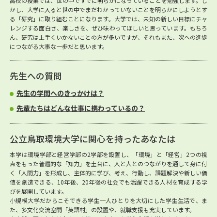
高校の授業では、世の中ですでに明らかになっていることを勉強します。し
かし、大学に入ると世の中でまだわかっていないことを明らかにしようとす
る「研究」に取り組むことになります。大学では、未知の新しい目標にチャ
レンジする面白さ、楽しさを、ぜひ味わってほしいと思っています。もちろ
ん、研究は上手くいかないことの方が多いですが、それもまた、次への進歩
につながる大事な一歩だと思います。
先生への質問
先生の学問へのきっかけは？
先輩たちはどんな仕事に携わっているの？
公立鳥取環境大学に関心を持ったあなたは
本学は環境学部と経営学部の2学部を設置し、「環境」と「経営」2つの視
点をもった普遍的な「知力」を土台に、人と人とのつながりを通して身に付
く「人間力」を形成し、主体的に学び、考え、行動し、課題解決や新しい価
値を創造できる、10年後、20年後の社会でも活躍できる人材を育成する学
びを展開しています。
小規模大学だからこそできる学生一人ひとりを大切にした学生生活で、ま
た、多文化交流空間「英語村」の設置や、就職支援も充実しています。