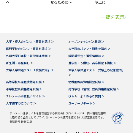
へ
せるために～
以上に
一覧を表示
大学・短大のパンフ・願書を請求 ＞
オープンキャンパス検索 ＞
専門学校のパンフ・願書を請求 ＞
大学院のパンフ・願書を請求 ＞
外国大学日本校・留学関連機関 ＞
新聞奨学会・進学情報誌 ＞
新生活・部屋探し ＞
進学塾・予備校、高卒認定予備校 ＞
大学入学共通テスト「受験案内」 ＞
大学入学共通テスト「受験上の配慮案内」
＞
高等学校卒業程度認定試験 ＞
幼稚園教員資格認定試験 ＞
小学校教員資格認定試験 ＞
高等学校（情報）教員資格認定試験 ＞
テレメールお支払いサイト ＞
Ｑ＆Ａ よくあるご質問 ＞
大学進学IDについて ＞
ユーザーサポート ＞
テレメール進学サイトを管理運営する株式会社フロムページは、個人情報を適切
に取り扱う企業としてプライバシーマークの使用を認められた認定事業者です。
登録番号 10860126