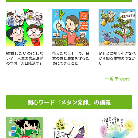
結婚したいのにしな
待ったなし！ 今、日
足もとに咲く小さな花
い？ 人生の意思決定
本の食と農業を守るた
から知る生物のつなが
の学問「人口経済学」
めにできること
り
一覧を表示
関心ワード「メタン発酵」の講義