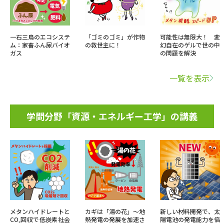
一石三鳥のエコシステ
「ゴミのゴミ」が作物
可能性は無限大！ 変
ム：家畜ふん尿バイオ
の救世主に！
幻自在のゲルで世の中
ガス
の問題を解決
一覧を表示
学問分野「資源・エネルギー工学」の講義
メタンハイドレートと
カギは「湯の花」～地
新しい材料開発で、太
CO₂回収で低炭素社会
熱発電の発展を加速さ
陽電池の発電能力を倍