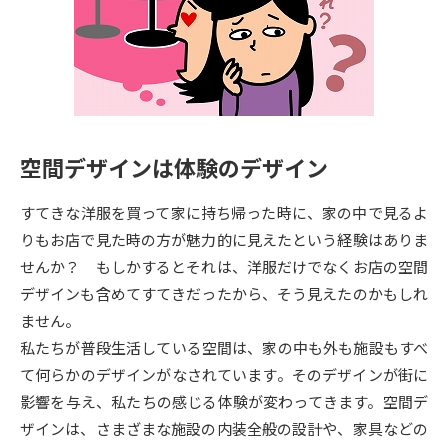
専門学校の資料請求
大学院の資料請求
大学入学共通テスト「受験案
留学・進学関連、塾・予備校
内」の請求
大学入学共通テスト「受験上の
高等学校卒業程度認定試験
配慮案内」の請求
空間デザインは体験のデザイン
幼稚園教員資格認定試験
小学校教員資格認定試験
すてきな洋服を買って家に持ち帰った時に、家の中で見るよ
高等学校（情報）教員資格認定
試験
りもお店で見た時の方が魅力的に見えたという経験はありま
せんか？ もしかするとそれは、洋服だけでなくお店の空間
デザインも含めてすてきだったから、そう見えたのかもしれ
大学研究
大学検索
ません。
私たちが普段生活している空間は、家の中も外も施設もすべ
て何らかのデザインがなされています。そのデザインが街に
大学で学べる内容や特徴を調べる
影響を与え、私たちの感じる体験が変わってきます。空間デ
国際・グローバルに強い大学特
ザインは、さまざまな施設の内装全般の設計や、家具などの
新増設大学・学部・学科特集
集