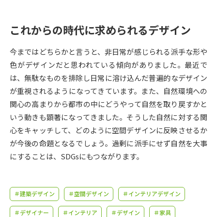
受験準備
資料検索
これからの時代に求められるデザイン
志望校・出願校を調べる
今まではどちらかと言うと、非日常が感じられる派手な形や
併願校選び
受験スケジュールを立てよう
色がデザインだと思われている傾向がありました。最近で
は、無駄なものを排除し日常に溶け込んだ普遍的なデザイン
先輩が入学を決めた理由
が重視されるようになってきています。また、自然環境への
テレメール全国一斉進学調査
関心の高まりから都市の中にどうやって自然を取り戻すかと
いう動きも顕著になってきました。そうした自然に対する関
新生活お役立ちガイド
心をキャッチして、どのように空間デザインに反映させるか
が今後の命題となるでしょう。過剰に派手にせず自然を大事
学問発見
学問検索
にすることは、SDGsにもつながります。
大学で学びたい学問発見
＃建築デザイン
＃空間デザイン
＃インテリアデザイン
＃デザイナー
＃インテリア
＃デザイン
＃家具