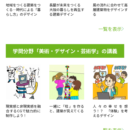
地域をつくる建築をつ
長屋が未来をつくる
風の流れに合わせて高
くる―時代による「暮
大阪の暮らしを再生す
層建築物をデザインす
らし方」のデザイン
る建築デザイン
る
一覧を表示
学問分野「美術・デザイン・芸術学」の講義
現実感と非現実感を融
一緒に「柱」を作る
人々の幸せを想
合するCGで魅力的に
と、建築が見えてくる
う！？ 「体験」を考
制作しよう！
えるデザイン