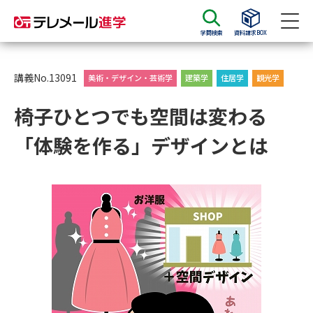
学問検索
資料請求BOX
資料請求
資料検索
講義No.13091
美術・デザイン・芸術学
建築学
住居学
観光学
椅子ひとつでも空間は変わる
大学・短大の資料種類から請求
「体験を作る」デザインとは
大学パンフ
学部・学科パンフ
総合型選抜・学校推薦型選抜 募
大学入学共通テスト利用選抜の
集要項＆願書
募集要項＆願書
過去問題集
大学・短大以外の資料から請求