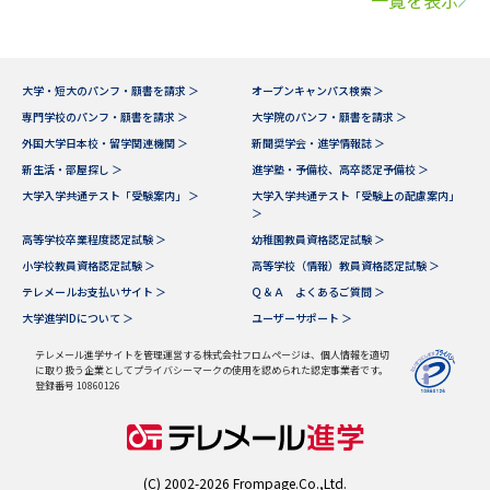
一覧を表示
大学・短大のパンフ・願書を請求 ＞
オープンキャンパス検索 ＞
専門学校のパンフ・願書を請求 ＞
大学院のパンフ・願書を請求 ＞
外国大学日本校・留学関連機関 ＞
新聞奨学会・進学情報誌 ＞
新生活・部屋探し ＞
進学塾・予備校、高卒認定予備校 ＞
大学入学共通テスト「受験案内」 ＞
大学入学共通テスト「受験上の配慮案内」
＞
高等学校卒業程度認定試験 ＞
幼稚園教員資格認定試験 ＞
小学校教員資格認定試験 ＞
高等学校（情報）教員資格認定試験 ＞
テレメールお支払いサイト ＞
Ｑ＆Ａ よくあるご質問 ＞
大学進学IDについて ＞
ユーザーサポート ＞
テレメール進学サイトを管理運営する株式会社フロムページは、個人情報を適切
に取り扱う企業としてプライバシーマークの使用を認められた認定事業者です。
登録番号 10860126
(C) 2002-2026 Frompage.Co.,Ltd.