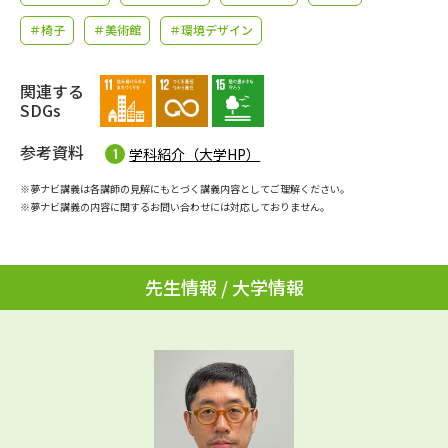
学問のミニ講義「夢ナビ講義」
学問分野解説
＃椅子
＃美術館
＃環境デザイン
学問の教科書
夢ナビライブ
関連する
SDGs
ユーザーサポート
参考資料
学科紹介（大学HP）
Ｑ＆Ａ よくあるご質問
大学進学IDについて
※夢ナビ講義は各講師の見解にもとづく講義内容としてご理解ください。
※夢ナビ講義の内容に関するお問い合わせには対応しておりません。
資料の料金の
受付内容・発送状況の確認
お支払いについて
テレメール
個人情報取扱規定
先生情報 / 大学情報
お支払いサイト
テレメール進学カタログ
特定商取引表記
訂正のご案内