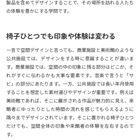
製品を含めてデザインすることで、その場所を訪れる人たち
の体験を豊かにする学問です。
データサイエンス特集
奨学金・特待生制度特集
デジタルパンフレット
進路の３択
椅子ひとつでも印象や体験は変わる
新学年スタート号特集ページ
新学年スタート号特集ページ
一言で空間デザインと言っても、商業施設と美術館のような
（高3生用）
（高2生用）
公共施設では、デザインをする時に意識することが違いま
SELFBRAND特集ページ
す。商業施設では、空間の中の印象に残る部分はどこか、そ
れがすぐに伝わるかも大事な要素です。音楽で言うと「サ
オープンキャンパスなどを調べる
ビ」の部分にあたります。一方、公共施設では長い年月使用
することを想定した素材選びやデザインが重要です。例えば
オープンキャンパス検索
実施プログラムから探す
美術館であれば、そこに展示される作品が魅力的に見え、来
館者にゆったりとした時間の流れを感じてもらえるように
来場型・Web型イベント特集
夢ナビライブ
隅々までデザインされています。そこに置かれる椅子ひとつ
だけでも、空間全体の印象や来館者の体験を左右するので
す。