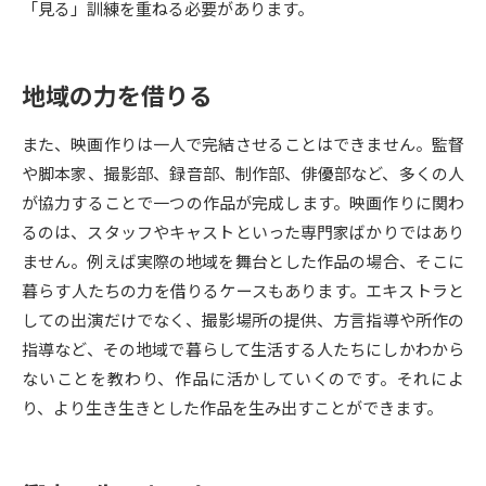
「見る」訓練を重ねる必要があります。
データサイエンス特集
奨学金・特待生制度特集
地域の力を借りる
デジタルパンフレット
進路の３択
また、映画作りは一人で完結させることはできません。監督
新学年スタート号特集ページ
新学年スタート号特集ページ
や脚本家、撮影部、録音部、制作部、俳優部など、多くの人
（高3生用）
（高2生用）
が協力することで一つの作品が完成します。映画作りに関わ
SELFBRAND特集ページ
るのは、スタッフやキャストといった専門家ばかりではあり
ません。例えば実際の地域を舞台とした作品の場合、そこに
オープンキャンパスなどを調べる
暮らす人たちの力を借りるケースもあります。エキストラと
しての出演だけでなく、撮影場所の提供、方言指導や所作の
オープンキャンパス検索
実施プログラムから探す
指導など、その地域で暮らして生活する人たちにしかわから
ないことを教わり、作品に活かしていくのです。それによ
来場型・Web型イベント特集
夢ナビライブ
り、より生き生きとした作品を生み出すことができます。