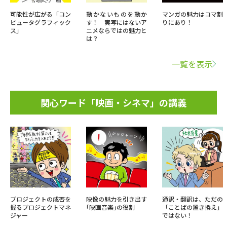
可能性が広がる「コン
動かないものを動か
マンガの魅力はコマ割
ピュータグラフィック
す！ 実写にはないア
りにあり！
ス」
ニメならではの魅力と
は？
一覧を表示
関心ワード「映画・シネマ」の講義
プロジェクトの成否を
映像の魅力を引き出す
通訳・翻訳は、ただの
握るプロジェクトマネ
｢映画音楽｣の役割
「ことばの置き換え」
ジャー
ではない！