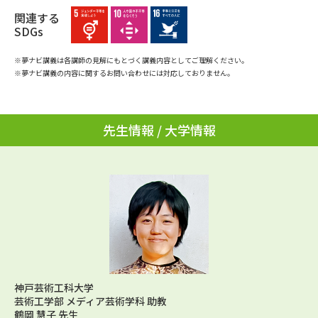
学問のミニ講義「夢ナビ講義」
学問分野解説
関連する
SDGs
学問の教科書
夢ナビライブ
※夢ナビ講義は各講師の見解にもとづく講義内容としてご理解ください。
※夢ナビ講義の内容に関するお問い合わせには対応しておりません。
ユーザーサポート
Ｑ＆Ａ よくあるご質問
大学進学IDについて
先生情報 / 大学情報
資料の料金の
受付内容・発送状況の確認
お支払いについて
テレメール
個人情報取扱規定
お支払いサイト
テレメール進学カタログ
特定商取引表記
訂正のご案内
神戸芸術工科大学
芸術工学部 メディア芸術学科 助教
鶴岡 慧子 先生