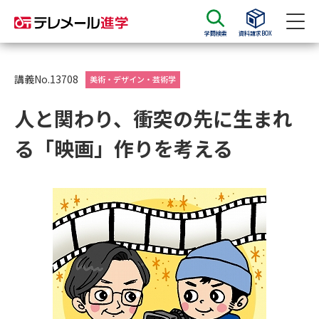
学問検索
資料請求BOX
資料請求
資料検索
講義No.13708
美術・デザイン・芸術学
人と関わり、衝突の先に生まれ
大学・短大の資料種類から請求
る「映画」作りを考える
大学パンフ
学部・学科パンフ
総合型選抜・学校推薦型選抜 募
大学入学共通テスト利用選抜の
集要項＆願書
募集要項＆願書
過去問題集
大学・短大以外の資料から請求