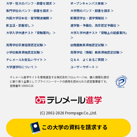
大学・短大のパンフ・願書を請求 ＞
オープンキャンパス検索 ＞
専門学校のパンフ・願書を請求 ＞
大学院のパンフ・願書を請求 ＞
外国大学日本校・留学関連機関 ＞
新聞奨学会・進学情報誌 ＞
新生活・部屋探し ＞
進学塾・予備校、高卒認定予備校 ＞
大学入学共通テスト「受験案内」 ＞
大学入学共通テスト「受験上の配慮案内」
＞
高等学校卒業程度認定試験 ＞
幼稚園教員資格認定試験 ＞
小学校教員資格認定試験 ＞
高等学校（情報）教員資格認定試験 ＞
テレメールお支払いサイト ＞
Ｑ＆Ａ よくあるご質問 ＞
大学進学IDについて ＞
ユーザーサポート ＞
テレメール進学サイトを管理運営する株式会社フロムページは、個人情報を適切
に取り扱う企業としてプライバシーマークの使用を認められた認定事業者です。
登録番号 10860126
(C) 2002-2026 Frompage.Co.,Ltd.
この大学の資料を
請求する