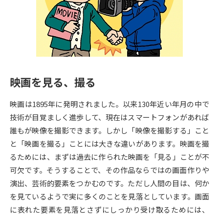
専門学校の資料請求
大学院の資料請求
大学入学共通テスト「受験案
留学・進学関連、塾・予備校
内」の請求
大学入学共通テスト「受験上の
高等学校卒業程度認定試験
配慮案内」の請求
映画を見る、撮る
幼稚園教員資格認定試験
小学校教員資格認定試験
映画は1895年に発明されました。以来130年近い年月の中で
高等学校（情報）教員資格認定
試験
技術が目覚ましく進歩して、現在はスマートフォンがあれば
誰もが映像を撮影できます。しかし「映像を撮影する」こと
と「映画を撮る」ことには大きな違いがあります。映画を撮
大学研究
大学検索
るためには、まずは過去に作られた映画を「見る」ことが不
可欠です。そうすることで、その作品ならではの画面作りや
演出、芸術的要素をつかむのです。ただし人間の目は、何か
大学で学べる内容や特徴を調べる
を見ているようで実に多くのことを見落としています。画面
国際・グローバルに強い大学特
に表れた要素を見落とさずにしっかり受け取るためには、
新増設大学・学部・学科特集
集