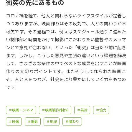
受験準備
資料検索
衝突の先にあるもの
コロナ禍を経て、他人と関わらないライフスタイルが定着し
志望校・出願校を調べる
つつありますが、映画作りはその反対で、人との関わりが不
可欠です。その過程では、例えばスケジュール通りに進めた
併願校選び
受験スケジュールを立てよう
い制作部と時間をかけて撮影にこだわりたい監督やカメラマ
ンとで意見が合わない、といった「衝突」は当たり前に起き
先輩が入学を決めた理由
ます。しかし、こうした意見や主張の違いという課題を解決
テレメール全国一斉進学調査
して、さまざまな条件の中でベストな成果を出すことが映画
作りの大切なポイントです。またそうして作られた映画こ
新生活お役立ちガイド
そ、人と人をつなぎ、社会をより豊かにしていく力をもつの
です。
学問発見
学問検索
＃映画・シネマ
＃映画製作(制作)
＃芸術
＃協力
大学で学びたい学問発見
＃映像
＃撮影
＃地域
＃関わり