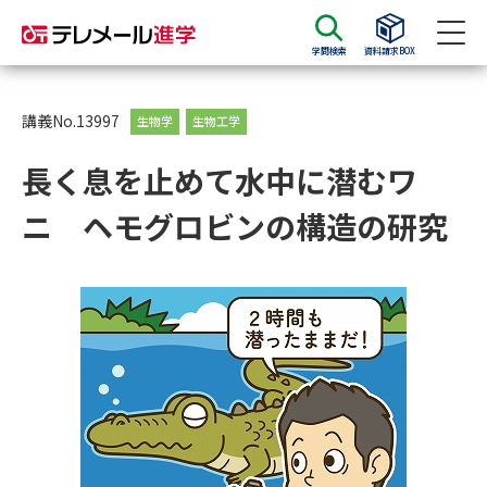
学問検索
資料請求BOX
資料請求
資料検索
講義No.13997
生物学
生物工学
長く息を止めて水中に潜むワ
大学・短大の資料種類から請求
ニ ヘモグロビンの構造の研究
大学パンフ
学部・学科パンフ
総合型選抜・学校推薦型選抜 募
大学入学共通テスト利用選抜の
集要項＆願書
募集要項＆願書
過去問題集
大学・短大以外の資料から請求