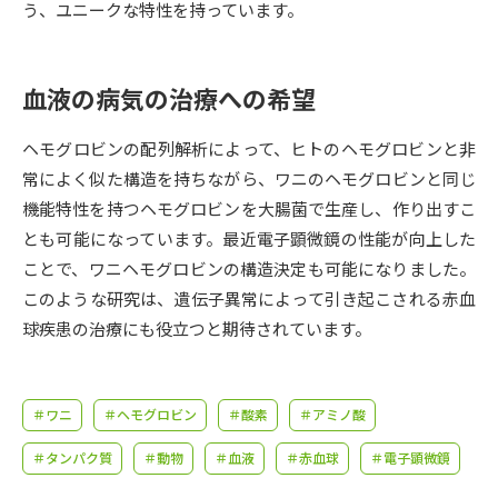
受験準備
資料検索
う、ユニークな特性を持っています。
志望校・出願校を調べる
血液の病気の治療への希望
併願校選び
受験スケジュールを立てよう
ヘモグロビンの配列解析によって、ヒトのヘモグロビンと非
常によく似た構造を持ちながら、ワニのヘモグロビンと同じ
先輩が入学を決めた理由
機能特性を持つヘモグロビンを大腸菌で生産し、作り出すこ
テレメール全国一斉進学調査
とも可能になっています。最近電子顕微鏡の性能が向上した
ことで、ワニヘモグロビンの構造決定も可能になりました。
新生活お役立ちガイド
このような研究は、遺伝子異常によって引き起こされる赤血
球疾患の治療にも役立つと期待されています。
学問発見
学問検索
＃ワニ
＃ヘモグロビン
＃酸素
＃アミノ酸
大学で学びたい学問発見
＃タンパク質
＃動物
＃血液
＃赤血球
＃電子顕微鏡