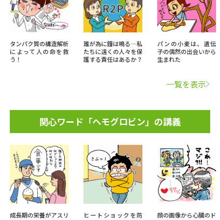
タンパク質の構造解析
誰が為に鐘は鳴る―私
パンの小麦は、遺伝
によって人の命を救
たちに遠くの人々を保
子の偶然の出会いから
う！
護する責任はあるか？
生まれた
一覧を表示
関心ワード「ヘモグロビン」の講義
成長期の栄養がアスリ
ヒートショックを防
顔の画像から心臓のド