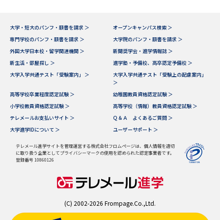
大学・短大のパンフ・願書を請求 ＞
オープンキャンパス検索 ＞
専門学校のパンフ・願書を請求 ＞
大学院のパンフ・願書を請求 ＞
外国大学日本校・留学関連機関 ＞
新聞奨学会・進学情報誌 ＞
新生活・部屋探し ＞
進学塾・予備校、高卒認定予備校 ＞
大学入学共通テスト「受験案内」 ＞
大学入学共通テスト「受験上の配慮案内」
＞
高等学校卒業程度認定試験 ＞
幼稚園教員資格認定試験 ＞
小学校教員資格認定試験 ＞
高等学校（情報）教員資格認定試験 ＞
テレメールお支払いサイト ＞
Ｑ＆Ａ よくあるご質問 ＞
大学進学IDについて ＞
ユーザーサポート ＞
テレメール進学サイトを管理運営する株式会社フロムページは、個人情報を適切
に取り扱う企業としてプライバシーマークの使用を認められた認定事業者です。
登録番号 10860126
(C) 2002-2026 Frompage.Co.,Ltd.