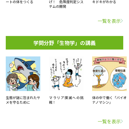
ートの体をつくる
げ！ 危険度判定シス
キドキがわかる
テムの開発
一覧を表示
学問分野「生物学」の講義
生態が謎に包まれたサ
マラリア撲滅への挑
体の中で働く「バイオ
メを守るために
戦！
ナノマシン」
一覧を表示