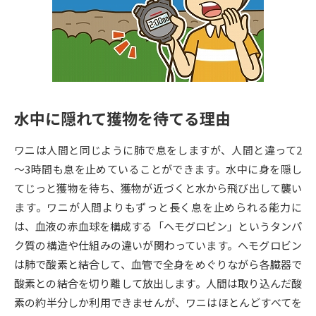
専門学校の資料請求
大学院の資料請求
大学入学共通テスト「受験案
留学・進学関連、塾・予備校
内」の請求
大学入学共通テスト「受験上の
高等学校卒業程度認定試験
配慮案内」の請求
水中に隠れて獲物を待てる理由
幼稚園教員資格認定試験
小学校教員資格認定試験
ワニは人間と同じように肺で息をしますが、人間と違って2
高等学校（情報）教員資格認定
試験
～3時間も息を止めていることができます。水中に身を隠し
てじっと獲物を待ち、獲物が近づくと水から飛び出して襲い
ます。ワニが人間よりもずっと長く息を止められる能力に
大学研究
大学検索
は、血液の赤血球を構成する「ヘモグロビン」というタンパ
ク質の構造や仕組みの違いが関わっています。ヘモグロビン
は肺で酸素と結合して、血管で全身をめぐりながら各臓器で
大学で学べる内容や特徴を調べる
酸素との結合を切り離して放出します。人間は取り込んだ酸
国際・グローバルに強い大学特
素の約半分しか利用できませんが、ワニはほとんどすべてを
新増設大学・学部・学科特集
集