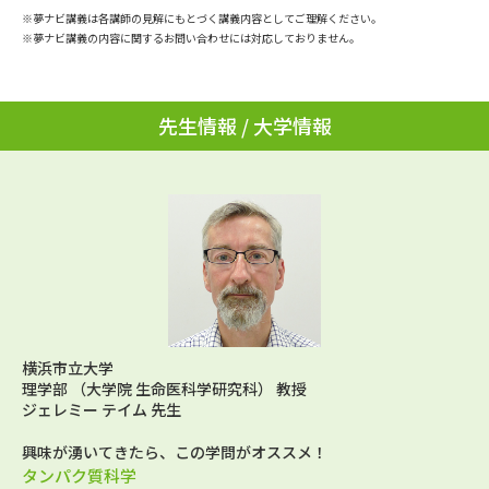
学問のミニ講義「夢ナビ講義」
学問分野解説
※夢ナビ講義は各講師の見解にもとづく講義内容としてご理解ください。
※夢ナビ講義の内容に関するお問い合わせには対応しておりません。
学問の教科書
夢ナビライブ
先生情報 / 大学情報
ユーザーサポート
Ｑ＆Ａ よくあるご質問
大学進学IDについて
資料の料金の
受付内容・発送状況の確認
お支払いについて
テレメール
個人情報取扱規定
お支払いサイト
テレメール進学カタログ
横浜市立大学
特定商取引表記
訂正のご案内
理学部 （大学院 生命医科学研究科） 教授
ジェレミー テイム 先生
興味が湧いてきたら、この学問がオススメ！
タンパク質科学