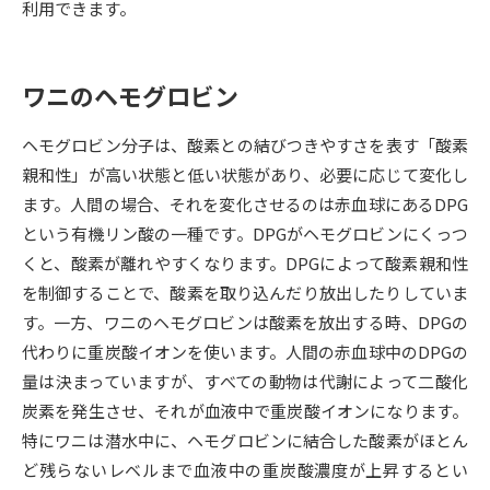
利用できます。
データサイエンス特集
奨学金・特待生制度特集
ワニのヘモグロビン
デジタルパンフレット
進路の３択
ヘモグロビン分子は、酸素との結びつきやすさを表す「酸素
新学年スタート号特集ページ
新学年スタート号特集ページ
親和性」が高い状態と低い状態があり、必要に応じて変化し
（高3生用）
（高2生用）
ます。人間の場合、それを変化させるのは赤血球にあるDPG
SELFBRAND特集ページ
という有機リン酸の一種です。DPGがヘモグロビンにくっつ
くと、酸素が離れやすくなります。DPGによって酸素親和性
オープンキャンパスなどを調べる
を制御することで、酸素を取り込んだり放出したりしていま
す。一方、ワニのヘモグロビンは酸素を放出する時、DPGの
オープンキャンパス検索
実施プログラムから探す
代わりに重炭酸イオンを使います。人間の赤血球中のDPGの
量は決まっていますが、すべての動物は代謝によって二酸化
来場型・Web型イベント特集
夢ナビライブ
炭素を発生させ、それが血液中で重炭酸イオンになります。
特にワニは潜水中に、ヘモグロビンに結合した酸素がほとん
ど残らないレベルまで血液中の重炭酸濃度が上昇するとい