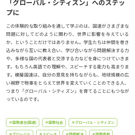
受験準備
資料検索
「グローバル・シティズン」へのステッ
プに
志望校・出願校を調べる
この体験的な取り組みを通して学ぶのは、国連がさまざまな
問題に対してどのように関わり、世界に影響を与えている
併願校選び
受験スケジュールを立てよう
か、ということだけではありません。学生たちは仲間を巻き
込みながら互いに教え合い、学び合いながら問題解決する力
先輩が入学を決めた理由
テレメール全国一斉進学調査
や、多様な国の代表者と交渉する力などを身につけていきま
す。もちろん英語での理解や、スピーチする能力も高まりま
新生活お役立ちガイド
す。模擬国連は、自分の意見を持ちながらも、地球規模の広
い視野で物事をとらえて世界を変えていくことのできる人、
つまり「グローバル・シティズン」を育てることにもつなが
学問発見
学問検索
っているのです。
大学で学びたい学問発見
＃国際連合(国連)
＃国際社会
＃グローバル・シティズン
＃グローバル
＃スピーチ
＃問題解決
＃国際貢献