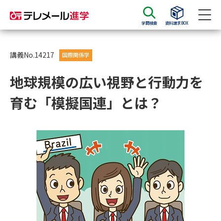
学問検索
資料請求BOX
資料請求
資料検索
講義No.14217
国際関係学
地球規模の広い視野と行動力を
大学・短大の資料種類から請求
育む「模擬国連」とは？
大学パンフ
学部・学科パンフ
総合型選抜・学校推薦型選抜 募
大学入学共通テスト利用選抜の
集要項＆願書
募集要項＆願書
過去問題集
大学・短大以外の資料から請求