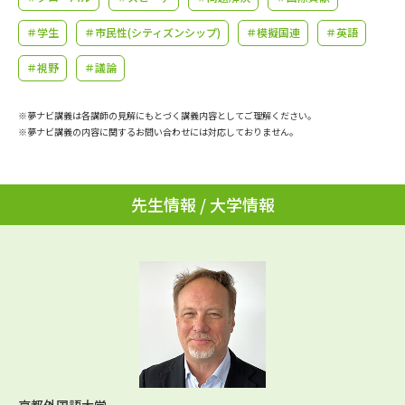
学問のミニ講義「夢ナビ講義」
学問分野解説
＃学生
＃市民性(シティズンシップ)
＃模擬国連
＃英語
学問の教科書
夢ナビライブ
＃視野
＃議論
ユーザーサポート
※夢ナビ講義は各講師の見解にもとづく講義内容としてご理解ください。
※夢ナビ講義の内容に関するお問い合わせには対応しておりません。
Ｑ＆Ａ よくあるご質問
大学進学IDについて
資料の料金の
先生情報 / 大学情報
受付内容・発送状況の確認
お支払いについて
テレメール
個人情報取扱規定
お支払いサイト
テレメール進学カタログ
特定商取引表記
訂正のご案内