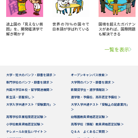
途上国の「見えない貧
世界の70％の国々で
国境を超えたガバナン
困」を、開発経済学で
日本語が学ばれている
スがあれば、国際問題
解き明かす
も解決できる
一覧を表示
大学・短大のパンフ・願書を請求 ＞
オープンキャンパス検索 ＞
専門学校のパンフ・願書を請求 ＞
大学院のパンフ・願書を請求 ＞
外国大学日本校・留学関連機関 ＞
新聞奨学会・進学情報誌 ＞
新生活・部屋探し ＞
進学塾・予備校、高卒認定予備校 ＞
大学入学共通テスト「受験案内」 ＞
大学入学共通テスト「受験上の配慮案内」
＞
高等学校卒業程度認定試験 ＞
幼稚園教員資格認定試験 ＞
小学校教員資格認定試験 ＞
高等学校（情報）教員資格認定試験 ＞
テレメールお支払いサイト ＞
Ｑ＆Ａ よくあるご質問 ＞