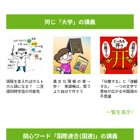
同じ「大学」の講義
語尾を変えればポルト
異文化理解の第一
「分離する」と「達観
ガル語になる？ 二言
歩！ 単語帳は、買う
する」 一つの文字で
語同時学習の可能性
より自分で作ろう
意味が広がる中国語の
不思議
一覧を表示
関心ワード「国際連合(国連)」の講義