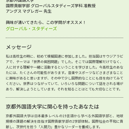
京都外国語大学
国際貢献学部 グローバルスタディーズ学科 准教授
アングス マグレガー 先生
興味が湧いてきたら、この学問がオススメ！
グローバル・スタディーズ
メッセージ
私は高校生の時に、初めて模擬国連に参加しました。担当国はサウジアラビ
アで、テーマは「世界の貧困問題」でした。そこでは国際理解だけでなく、
人に対する理解や一緒に活動するということを学びました。今高校生のあな
たには、たくさんの可能性があります。音楽やスポーツなどさまざまなこと
に興味があると思いますが、その中で少し国際的なことにも目を向けてみて
ください。世界はつながっていて、いろいろな問題について話をされる場が
あり、解決しようとしています。それを知ることはとても大切なことです。
京都外国語大学に関心を持ったあなたは
京都外国語大学は日本最多レベルの19言語から学べる外国語学部と、地球
規模の課題の解決を目指す国際貢献学部の2学部体制。国際社会の平和に貢
献し、次世代を担う「人間力」豊かなリーダーを養成します。