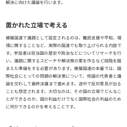
解決に向けた議論を行います。
データサイエンス特集
奨学金・特待生制度特集
置かれた立場で考える
デジタルパンフレット
進路の３択
模擬国連で議題として設定されるのは、難民支援や平和、環
新学年スタート号特集ページ
新学年スタート号特集ページ
境に関することなど、実際の国連でも取り上げられる内容で
（高3生用）
（高2生用）
す。参加者は担当国の歴史や政治などについてリサーチを行
SELFBRAND特集ページ
い、議題に関するスピーチや解決策の案を作るなど段階を踏
まえた準備をする必要があります。模擬国連の本番では、国
オープンキャンパスなどを調べる
際社会にとっての問題の解決策について、他国の代表者と議
論を交わして最終決議まで進めます。途中で反対意見が出る
オープンキャンパス検索
実施プログラムから探す
ことも想定されます。大切なのは、その国の立場でどんなこ
とができるのか、国の利益だけでなく国際社会の利益のため
来場型・Web型イベント特集
夢ナビライブ
に何かできるのかを考えることです。