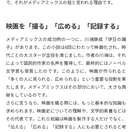
で、それがメディアミックスの祖と言われる理由です。
データサイエンス特集
奨学金・特待生制度特集
映画を「撮る」「広める」「記録する」
デジタルパンフレット
進路の３択
メディアミックスの成功例の一つに、川端康成『伊豆の踊
新学年スタート号特集ページ
新学年スタート号特集ページ
子』があります。この小説は6回にわたって映画化され、時
（高3生用）
（高2生用）
代ごとの大スターが主役を演じました。作者の川端は、それ
SELFBRAND特集ページ
によって国民的作家の名声を獲得して、最終的にはノーベル
文学賞も受賞したのです。このように、映画が作られると
オープンキャンパスなどを調べる
「多くの人に見られる、広められる」という重要な役割を果
たします。メディアミックスはその部分において、大きな貢
オープンキャンパス検索
実施プログラムから探す
献をしているのです。
さらに言うなら、映画を撮る際には、もっと基本的な知識も
来場型・Web型イベント特集
夢ナビライブ
求められます。映画史についての理解や、文学的素養などは
その代表です。これら知識は映画を製作する人だけでなく、
「伝える」「広める」「記録する」人にも必要とされると考