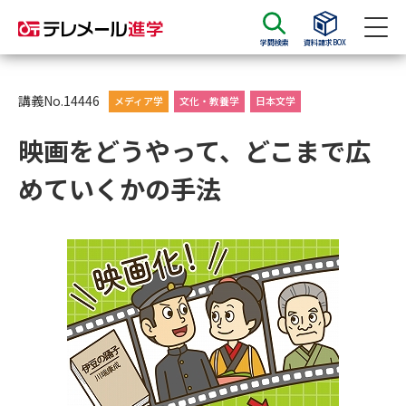
学問検索
資料請求BOX
資料請求
資料検索
講義No.14446
メディア学
文化・教養学
日本文学
映画をどうやって、どこまで広
大学・短大の資料種類から請求
めていくかの手法
大学パンフ
学部・学科パンフ
総合型選抜・学校推薦型選抜 募
大学入学共通テスト利用選抜の
集要項＆願書
募集要項＆願書
過去問題集
大学・短大以外の資料から請求