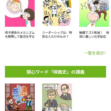
母子感染のメカニズム
リーダーシップは、特
触媒でゴミ削減！ 地
を解明して胎児を守る
別な人だけのもの？
球に優しい化学反応
一覧を表示
関心ワード「映画史」の講義