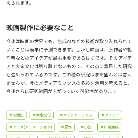
受験準備
資料検索
えられます。
志望校・出願校を調べる
映画製作に必要なこと
併願校選び
受験スケジュールを立てよう
今後は映画の世界でも、生成AIなどの技術が取り入れられて
いくことは簡単に予測できます。しかし映画は、原作者や製
先輩が入学を決めた理由
作者などのアイデアが最も重要であるはずです。そのアイデ
テレメール全国一斉進学調査
アと大衆文化は切り離せないもので、その点に着目した研究
も進められているのです。この種の研究はまだ盛んとは言え
新生活お役立ちガイド
ませんが、今のメディアミックスの多彩な活用を考えると、
今後さらに研究範囲が広がっていく可能性があります。
学問発見
学問検索
＃映画史
＃大衆文化
＃メディアミックス
＃アイデア
大学で学びたい学問発見
＃アニメ(アニメーション)
＃原作
＃小説
＃川端康成