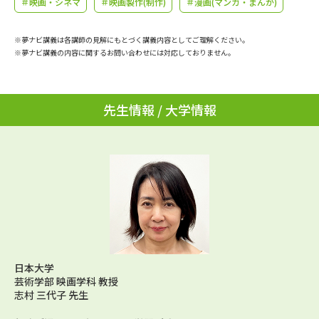
＃映画・シネマ
＃映画製作(制作)
＃漫画(マンガ・まんが)
学問のミニ講義「夢ナビ講義」
学問分野解説
※夢ナビ講義は各講師の見解にもとづく講義内容としてご理解ください。
学問の教科書
夢ナビライブ
※夢ナビ講義の内容に関するお問い合わせには対応しておりません。
ユーザーサポート
先生情報 / 大学情報
Ｑ＆Ａ よくあるご質問
大学進学IDについて
資料の料金の
受付内容・発送状況の確認
お支払いについて
テレメール
個人情報取扱規定
お支払いサイト
テレメール進学カタログ
特定商取引表記
訂正のご案内
日本大学
芸術学部 映画学科 教授
志村 三代子 先生