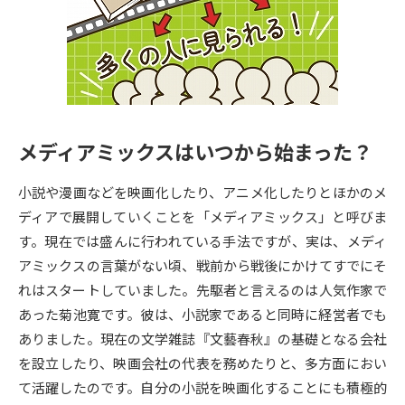
専門学校の資料請求
大学院の資料請求
大学入学共通テスト「受験案
留学・進学関連、塾・予備校
内」の請求
大学入学共通テスト「受験上の
高等学校卒業程度認定試験
配慮案内」の請求
メディアミックスはいつから始まった？
幼稚園教員資格認定試験
小学校教員資格認定試験
小説や漫画などを映画化したり、アニメ化したりとほかのメ
高等学校（情報）教員資格認定
試験
ディアで展開していくことを「メディアミックス」と呼びま
す。現在では盛んに行われている手法ですが、実は、メディ
アミックスの言葉がない頃、戦前から戦後にかけてすでにそ
大学研究
大学検索
れはスタートしていました。先駆者と言えるのは人気作家で
あった菊池寛です。彼は、小説家であると同時に経営者でも
ありました。現在の文学雑誌『文藝春秋』の基礎となる会社
大学で学べる内容や特徴を調べる
を設立したり、映画会社の代表を務めたりと、多方面におい
国際・グローバルに強い大学特
て活躍したのです。自分の小説を映画化することにも積極的
新増設大学・学部・学科特集
集