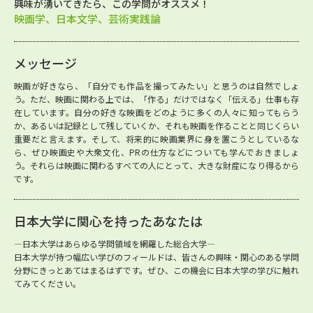
興味が湧いてきたら、この学問がオススメ！
映画学、日本文学、芸術実践論
メッセージ
映画が好きなら、「自分でも作品を撮ってみたい」と思うのは自然でしょ
う。ただ、映画に関わる上では、「作る」だけではなく「伝える」仕事も存
在しています。自分の好きな映画をどのように多くの人々に知ってもらう
か、あるいは記録として残していくか、それも映画を作ることと同じくらい
重要だと言えます。そして、将来的に映画業界に身を置こうとしているな
ら、ぜひ映画史や大衆文化、PRの仕方などについても学んでおきましょ
う。それらは映画に関わるすべての人にとって、大きな財産になり得るから
です。
日本大学に関心を持ったあなたは
―日本大学はあらゆる学問領域を網羅した総合大学―
日本大学が持つ幅広い学びのフィールドは、皆さんの興味・関心のある学問
分野にきっとあてはまるはずです。ぜひ、この機会に日本大学の学びに触れ
てみてください。