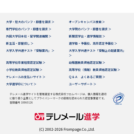
大学・短大のパンフ・願書を請求 ＞
オープンキャンパス検索 ＞
専門学校のパンフ・願書を請求 ＞
大学院のパンフ・願書を請求 ＞
外国大学日本校・留学関連機関 ＞
新聞奨学会・進学情報誌 ＞
新生活・部屋探し ＞
進学塾・予備校、高卒認定予備校 ＞
大学入学共通テスト「受験案内」 ＞
大学入学共通テスト「受験上の配慮案内」
＞
高等学校卒業程度認定試験 ＞
幼稚園教員資格認定試験 ＞
小学校教員資格認定試験 ＞
高等学校（情報）教員資格認定試験 ＞
テレメールお支払いサイト ＞
Ｑ＆Ａ よくあるご質問 ＞
大学進学IDについて ＞
ユーザーサポート ＞
テレメール進学サイトを管理運営する株式会社フロムページは、個人情報を適切
に取り扱う企業としてプライバシーマークの使用を認められた認定事業者です。
登録番号 10860126
(C) 2002-2026 Frompage.Co.,Ltd.