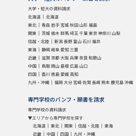
大学・短大の資料請求
北海道
北海道
東北
青森
岩手
宮城
秋田
山形
福島
関東
茨城
栃木
群馬
埼玉
千葉
東京
神奈川
山梨
信越・北陸
新潟
長野
富山
石川
福井
東海
静岡
岐阜
愛知
三重
近畿
滋賀
京都
大阪
兵庫
奈良
和歌山
中国
鳥取
岡山
島根
広島
山口
四国
香川
徳島
愛媛
高知
九州・沖縄
福岡
大分
宮崎
佐賀
長崎
熊本
鹿児島
沖縄
専門学校のパンフ・願書を請求
専門学校の資料請求
▼エリアから専門学校を探す
北海道
東北
関東
信越・北陸
東海
近畿
中国
四国
九州・沖縄