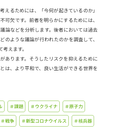
て考えるためには、「今何が起きているのか」
学問発見
が不可欠です。前者を明らかにするためには、
の議論などを分析します。後者においては過去
大学で学びたい学問発見
、どのような議論が行われたのかを調査して、
て考えます。
学問のミニ講義「夢ナビ講義」
学問分
クがあります。そうしたリスクを抑えるために
ことは、より平和で、良い生活ができる世界を
ユーザーサポート
Ｑ＆Ａ よくあるご質問
大学進学IDにつ
ル
＃課題
＃ウクライナ
＃原子力
資料の料金の
お支払いについて
受付内容
個人情報取扱規定
特定商取引表記
お
＃戦争
＃新型コロナウイルス
＃核兵器
受験情報リンク