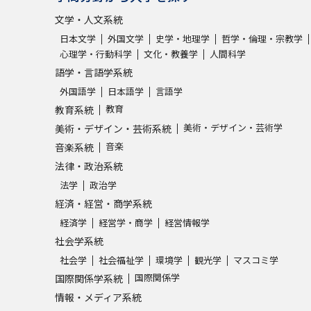
文学・人文系統
日本文学
外国文学
史学・地理学
哲学・倫理・宗教学
心理学・行動科学
文化・教養学
人間科学
語学・言語学系統
外国語学
日本語学
言語学
教育
教育系統
美術・デザイン・芸術学
美術・デザイン・芸術系統
音楽
音楽系統
法律・政治系統
法学
政治学
経済・経営・商学系統
経済学
経営学・商学
経営情報学
社会学系統
社会学
社会福祉学
環境学
観光学
マスコミ学
国際関係学
国際関係学系統
情報・メディア系統