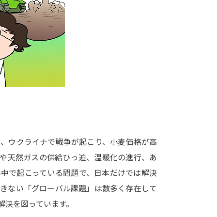
大学入学共通テスト「受験案内」の請求
大学入学共通テスト「受験上の配慮案内
幼稚園教員資格認定試験
小学校教員資
高等学校（情報）教員資格認定試験
大学研究
大学で学べる内容や特徴を調
は、ウクライナで戦争が起こり、小麦価格が高
油や天然ガスの供給ひっ迫、温暖化の進行、あ
新増設大学・学部・学科特集
国際・グ
界中で起こっている問題で、日本だけでは解決
データサイエンス特集
奨学金・特待生
できない「グローバル課題」は数多く存在して
進路の３択
新学年スタート号特集ペー
解決を図っています。
新学年スタート号特集ページ（高2生用