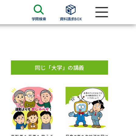
学問検索
資料請求BOX
資料検索
求
同じ「大学」の講義
願書
＆願書
過去問題集
求
留学・進学関連、塾・予備校