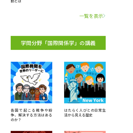
割とは
学問検索
一覧を表示
学問分野「国際関係学」の講義
野解説
学問の教科書
夢ナビライブ
いて
このサイトについて
・発送状況の確認
テレメール
お支払いサイト
各国で起こる戦争や紛
はたらく人びとの日常生
争、解決する方法はある
活から見える歴史
問合せ先
テレメール進学カタログ
訂正のご案内
のか？