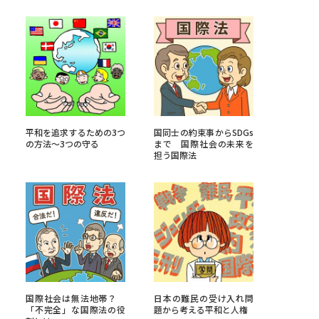
べる
ムから探す
ライブ
平和を追求するための3つ
国同士の約束事からSDGs
の方法〜3つの守る
まで 国際社会の未来を
担う国際法
資料検索
う
先輩が入学を決めた理由
役立ちガイド
国際社会は無法地帯？
日本の難民の受け入れ問
「不完全」な国際法の役
題から考える平和と人権