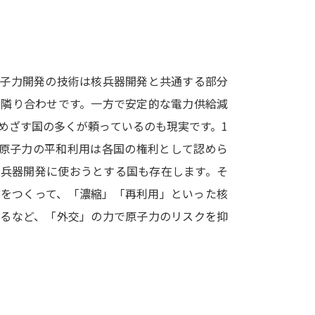
SELFBRAND特集ページ
オープンキャンパスなどを調
原子力開発の技術は核兵器開発と共通する部分
オープンキャンパス検索
実施プログラ
も隣り合わせです。一方で安定的な電力供給減
来場型・Web型イベント特集
夢ナビ
めざす国の多くが頼っているのも現実です。1
、原子力の平和利用は各国の権利として認めら
核兵器開発に使おうとする国も存在します。そ
受験準備
どをつくって、「濃縮」「再利用」といった核
するなど、「外交」の力で原子力のリスクを抑
志望校・出願校を調べる
併願校選び
受験スケジュールを立てよ
テレメール全国一斉進学調査
新生活お