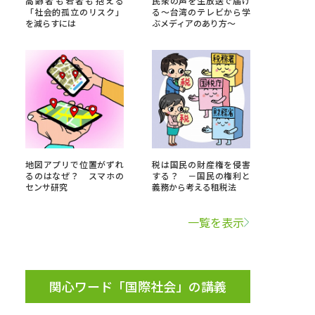
高齢者も若者も抱える
民衆の声を生放送で届け
「社会的孤立のリスク」
る～台湾のテレビから学
を減らすには
ぶメディアのあり方～
」の請求
高等学校卒業程度認定試験
格認定試験
大学検索
地図アプリで位置がずれ
税は国民の財産権を侵害
るのはなぜ？ スマホの
する？ －国民の権利と
センサ研究
義務から考える租税法
べる
一覧を表示
ローバルに強い大学特集
制度特集
デジタルパンフレット
ジ（高3生用）
関心ワード「国際社会」の講義
）