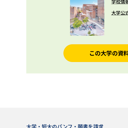
学校情
大学公
この大学の資
大学・短大のパンフ・願書を請求