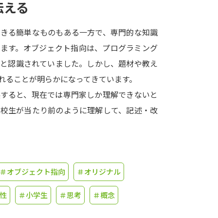
伝える
学問発見
できる簡単なものもある一方で、専門的な知識
ります。オブジェクト指向は、プログラミング
大学で学びたい学問発見
のと認識されていました。しかし、題材や教え
れることが明らかになってきています。
学問のミニ講義「夢ナビ講義」
学問分
展すると、現在では専門家しか理解できないと
高校生が当たり前のように理解して、記述・改
ユーザーサポート
Ｑ＆Ａ よくあるご質問
大学進学IDにつ
＃オブジェクト指向
＃オリジナル
資料の料金の
お支払いについて
受付内容
個人情報取扱規定
特定商取引表記
お
性
＃小学生
＃思考
＃概念
受験情報リンク