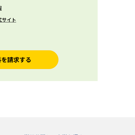
報
式サイト
料を請求する