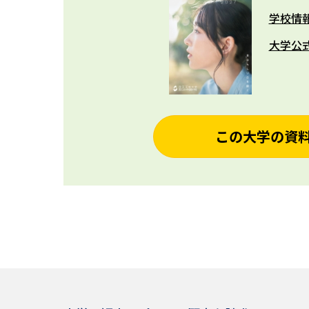
学校情
大学公
この大学の資