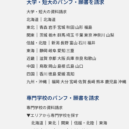
大学・短大のパンフ・願書を請求
大学・短大の資料請求
北海道
北海道
東北
青森
岩手
宮城
秋田
山形
福島
関東
茨城
栃木
群馬
埼玉
千葉
東京
神奈川
山梨
信越・北陸
新潟
長野
富山
石川
福井
東海
静岡
岐阜
愛知
三重
近畿
滋賀
京都
大阪
兵庫
奈良
和歌山
中国
鳥取
岡山
島根
広島
山口
四国
香川
徳島
愛媛
高知
九州・沖縄
福岡
大分
宮崎
佐賀
長崎
熊本
鹿児島
沖縄
専門学校のパンフ・願書を請求
専門学校の資料請求
▼エリアから専門学校を探す
北海道
東北
関東
信越・北陸
東海