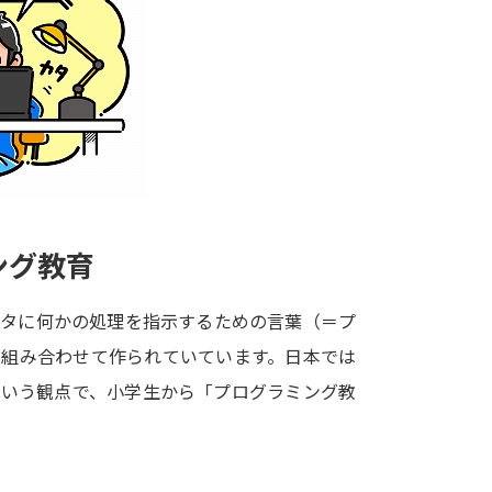
大学入学共通テスト「受験案内」の請求
大学入学共通テスト「受験上の配慮案内
幼稚園教員資格認定試験
小学校教員資
高等学校（情報）教員資格認定試験
大学研究
ング教育
大学で学べる内容や特徴を調
ータに何かの処理を指示するための言葉（＝プ
を組み合わせて作られていています。日本では
新増設大学・学部・学科特集
国際・グ
という観点で、小学生から「プログラミング教
データサイエンス特集
奨学金・特待生
進路の３択
新学年スタート号特集ペー
新学年スタート号特集ページ（高2生用