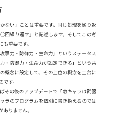
SELFBRAND特集ページ
方
オープンキャンパスなどを調
書かない」ことは重要です。同じ処理を繰り返
を◯回繰り返す」と記述します。そしてこの考
オープンキャンパス検索
実施プログラ
にも重要です。
来場型・Web型イベント特集
夢ナビ
「攻撃力・防御力・生命力」というステータス
撃力・防御力・生命力が設定できる」という共
位の概念に設定して、その上位の概念を土台に
受験準備
のです。
えばその後のアップデートで「敵キャラは武器
志望校・出願校を調べる
キャラのプログラムを個別に書き換えるのでは
がありません。
併願校選び
受験スケジュールを立てよ
テレメール全国一斉進学調査
新生活お