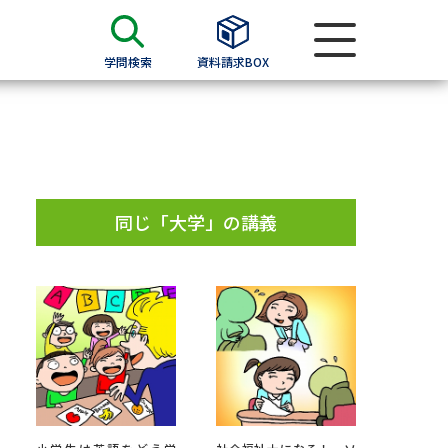
学問検索
資料請求BOX
資料検索
求
同じ「大学」の講義
願書
＆願書
過去問題集
求
留学・進学関連、塾・予備校