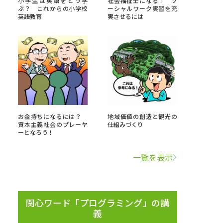
小学生は英語をどう学
社会福祉士になる！ ソ
ぶ？ これからの小学校
ーシャルワーク実習を充
英語教育
実させるには
」の請求
高等学校卒業程度認定試験
格認定試験
大学検索
お金持ちになるには？
地域価値の創造と観光の
資本主義社会のプレーヤ
仕組みづくり
ーとなろう！
べる
一覧を表示
ローバルに強い大学特集
制度特集
デジタルパンフレット
ジ（高3生用）
関心ワード「プログラミング」の講
義
）