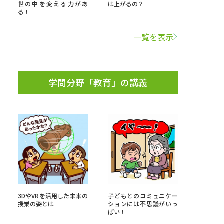
世の中を変える力があ
は上がるの？
る！
学問検索
一覧を表示
学問分野「教育」の講義
野解説
学問の教科書
夢ナビライブ
いて
このサイトについて
・発送状況の確認
テレメール
お支払いサイト
3DやVRを活用した未来の
子どもとのコミュニケー
問合せ先
テレメール進学カタログ
訂正のご案内
授業の姿とは
ションには不思議がいっ
ぱい！