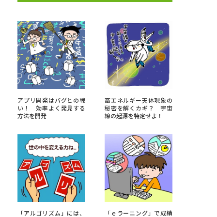
べる
ムから探す
ライブ
アプリ開発はバグとの戦
高エネルギー天体現象の
い！ 効率よく発見する
秘密を解くカギ？ 宇宙
方法を開発
線の起源を特定せよ！
資料検索
う
先輩が入学を決めた理由
役立ちガイド
「アルゴリズム」には、
「ｅラーニング」で成績