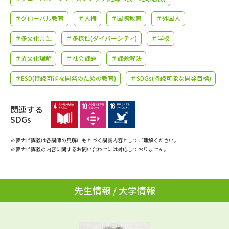
学問のミニ講義「夢ナビ講義」
学問分野解説
＃グローバル教育
＃人権
＃国際教育
＃外国人
学問の教科書
夢ナビライブ
＃多文化共生
＃多様性(ダイバーシティ)
＃学校
ユーザーサポート
＃異文化理解
＃社会課題
＃課題解決
＃ESD(持続可能な開発のための教育)
＃SDGs(持続可能な開発目標)
Ｑ＆Ａ よくあるご質問
大学進学IDについて
関連する
資料の料金の
受付内容・発送状況の確認
SDGs
お支払いについて
テレメール
※夢ナビ講義は各講師の見解にもとづく講義内容としてご理解ください。
個人情報取扱規定
お支払いサイト
※夢ナビ講義の内容に関するお問い合わせには対応しておりません。
テレメール進学カタログ
特定商取引表記
訂正のご案内
先生情報 / 大学情報