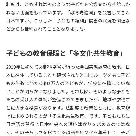
制度は、ともすればそのような子どもを公教育から排除しか
ねない側面をもっています。「教育先進国」を公言してきた
データサイエンス特集
奨学金・特待生制度特集
日本ですが、こうした「子どもの権利」侵害の状況を国連な
どからも批判されることとなりました。
デジタルパンフレット
進路の３択
新学年スタート号特集ページ
新学年スタート号特集ページ
（高3生用）
（高2生用）
子どもの教育保障と「多文化共生教育」
SELFBRAND特集ページ
2019年に初めて文部科学省が行った全国実態調査の結果、日
本に在住していることが確認された外国にルーツをもつ子ど
オープンキャンパスなどを調べる
もの半数に当たる約2万人の子どもが、学校に在籍していな
いことが明らかになりました。それ以降、そのような子ども
オープンキャンパス検索
実施プログラムから探す
たちの受け入れ体制が整備されてきましたが、地域や学校ご
とに大きな格差があります。法制度の改善とともに、教育現
来場型・Web型イベント特集
夢ナビライブ
場に求められるのが「多文化共生教育」です。子どもたちに
日本語の習得と日本社会への適応ばかりを求めるのではな
く、その子らしさを形づくる母語や母文化を尊重して、子ど