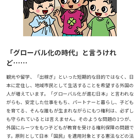
専門学校の資料請求
大学院の資料請求
大学入学共通テスト「受験案
留学・進学関連、塾・予備校
内」の請求
大学入学共通テスト「受験上の
高等学校卒業程度認定試験
配慮案内」の請求
「グローバル化の時代」と言うけれ
幼稚園教員資格認定試験
小学校教員資格認定試験
ど……
高等学校（情報）教員資格認定
試験
観光や留学、「出稼ぎ」といった短期的な目的ではなく、日
本に定住し、地域市民として生活することを希望する外国の
人が増えています。「グローバル化が進む日本」と言われな
大学研究
大学検索
がらも、安定した仕事をもち、パートナーと暮らし、子ども
を育てる、そんな誰もが生まれながらにもつ権利は、必ずし
大学で学べる内容や特徴を調べる
も守られているとは言えません。そのような問題の1つが、
外国にルーツをもつ子どもが教育を受ける権利保障の問題で
国際・グローバルに強い大学特
す。原則として日本「国民」を適用対象とする憲法などの法
新増設大学・学部・学科特集
集