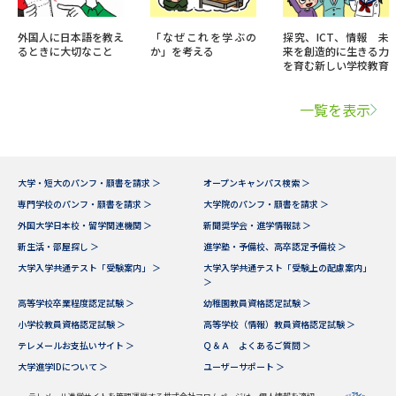
外国人に日本語を教え
「なぜこれを学ぶの
探究、ICT、情報 未
るときに大切なこと
か」を考える
来を創造的に生きる力
を育む新しい学校教育
一覧を表示
大学・短大のパンフ・願書を請求 ＞
オープンキャンパス検索 ＞
専門学校のパンフ・願書を請求 ＞
大学院のパンフ・願書を請求 ＞
外国大学日本校・留学関連機関 ＞
新聞奨学会・進学情報誌 ＞
新生活・部屋探し ＞
進学塾・予備校、高卒認定予備校 ＞
大学入学共通テスト「受験案内」 ＞
大学入学共通テスト「受験上の配慮案内」
＞
高等学校卒業程度認定試験 ＞
幼稚園教員資格認定試験 ＞
小学校教員資格認定試験 ＞
高等学校（情報）教員資格認定試験 ＞
テレメールお支払いサイト ＞
Ｑ＆Ａ よくあるご質問 ＞
大学進学IDについて ＞
ユーザーサポート ＞