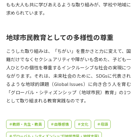
受験準備
資料検索
もも大人も共に学びあえるような取り組みが、学校や地域に
求められています。
志望校・出願校を調べる
地球市民教育としての多様性の尊重
併願校選び
受験スケジュールを立てよう
こうした取り組みは、「ちがい」を豊かさと力に変えて、国
先輩が入学を決めた理由
テレメール全国一斉進学調査
籍だけでなくセクシュアリティや障がいも含めた、子ども一
人ひとりの個性を尊重するインクルーシブな社会の実現につ
新生活お役立ちガイド
ながります。それは、未来社会のために、SDGsに代表され
るような地球的課題（Global Issues）に向き合う人を育む
「グローバル・シティズンシップ（地球市民）教育」の1つ
学問発見
学問検索
として取り組まれる教育実践なのです。
大学で学びたい学問発見
＃教師・先生・教員
＃自尊感情
＃文化
＃母語
＃グローバル・シティズンシップ(地球市民・地球志民)