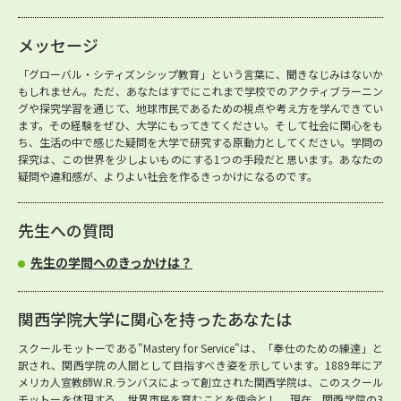
メッセージ
「グローバル・シティズンシップ教育」という言葉に、聞きなじみはないか
もしれません。ただ、あなたはすでにこれまで学校でのアクティブラーニン
グや探究学習を通じて、地球市民であるための視点や考え方を学んできてい
ます。その経験をぜひ、大学にもってきてください。そして社会に関心をも
ち、生活の中で感じた疑問を大学で研究する原動力としてください。学問の
探究は、この世界を少しよいものにする1つの手段だと思います。あなたの
疑問や違和感が、よりよい社会を作るきっかけになるのです。
先生への質問
先生の学問へのきっかけは？
関西学院大学に関心を持ったあなたは
スクールモットーである"Mastery for Service"は、「奉仕のための練達」と
訳され、関西学院の人間として目指すべき姿を示しています。1889年にア
メリカ人宣教師W.R.ランバスによって創立された関西学院は、このスクール
モットーを体現する、世界市民を育むことを使命とし、現在、関西学院の3