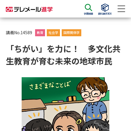
学問検索
資料請求BOX
資料請求
資料検索
講義No.14589
教育
社会学
国際関係学
「ちがい」を力に！ 多文化共
大学・短大の資料種類から請求
生教育が育む未来の地球市民
大学パンフ
学部・学科パンフ
総合型選抜・学校推薦型選抜 募
大学入学共通テスト利用選抜の
集要項＆願書
募集要項＆願書
過去問題集
大学・短大以外の資料から請求