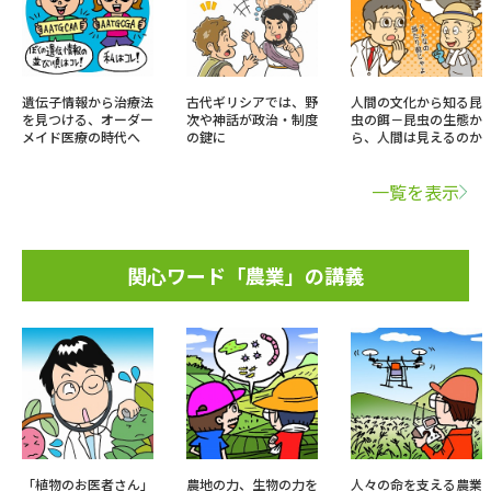
遺伝子情報から治療法
古代ギリシアでは、野
人間の文化から知る昆
を見つける、オーダー
次や神話が政治・制度
虫の餌－昆虫の生態か
メイド医療の時代へ
の鍵に
ら、人間は見えるのか
一覧を表示
関心ワード「農業」の講義
「植物のお医者さん」
農地の力、生物の力を
人々の命を支える農業