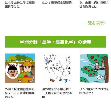
になるために学ぶ植物
生かす環境保全型農業
を、未来へ向け持続さ
医科学とは
せる政策とは
一覧を表示
学問分野「農学・農芸化学」の講義
外国人技能実習生から
農作物を守る用心棒！
リンゴ園にフクロウを
見えてくる寒冷地農業
―天敵を味方に害虫防
呼び戻せ！
の未来
除―