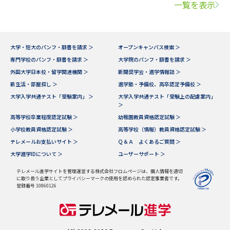
一覧を表示
大学・短大のパンフ・願書を請求 ＞
オープンキャンパス検索 ＞
専門学校のパンフ・願書を請求 ＞
大学院のパンフ・願書を請求 ＞
外国大学日本校・留学関連機関 ＞
新聞奨学会・進学情報誌 ＞
新生活・部屋探し ＞
進学塾・予備校、高卒認定予備校 ＞
大学入学共通テスト「受験案内」 ＞
大学入学共通テスト「受験上の配慮案内」
＞
高等学校卒業程度認定試験 ＞
幼稚園教員資格認定試験 ＞
小学校教員資格認定試験 ＞
高等学校（情報）教員資格認定試験 ＞
テレメールお支払いサイト ＞
Ｑ＆Ａ よくあるご質問 ＞
大学進学IDについて ＞
ユーザーサポート ＞
テレメール進学サイトを管理運営する株式会社フロムページは、個人情報を適切
に取り扱う企業としてプライバシーマークの使用を認められた認定事業者です。
登録番号 10860126