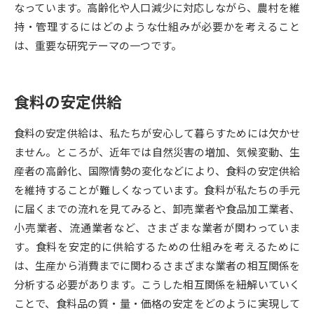
なっています。高齢化や人口減少に対応しながら、農村を維
持・管理するにはどのような仕組みが必要かを考えること
データサイエンス特集
奨学金・特待生制度特集
は、重要な研究テーマの一つです。
デジタルパンフレット
進路の３択
食料の安定供給
新学年スタート号特集ページ
新学年スタート号特集ページ
（高3生用）
（高2生用）
食料の安定供給は、私たちが安心して暮らすためには欠かせ
SELFBRAND特集ページ
ません。ところが、近年では自然災害の増加、気候変動、生
産者の高齢化、国際情勢の変化などにより、食料の安定供給
オープンキャンパスなどを調べる
を維持することが難しくなっています。食料が私たちの手元
に届くまでの流れを見てみると、卸売業者や食品加工業者、
オープンキャンパス検索
実施プログラムから探す
小売業者、流通業者など、さまざまな業者が関わっていま
す。食料を安定的に供給するための仕組みを考えるために
来場型・Web型イベント特集
夢ナビライブ
は、生産から消費までに関わるさまざまな業者の相互関係を
分析する必要があります。こうした相互関係を紐解いていく
ことで、食料品の質・量・価格の安定をどのように実現して