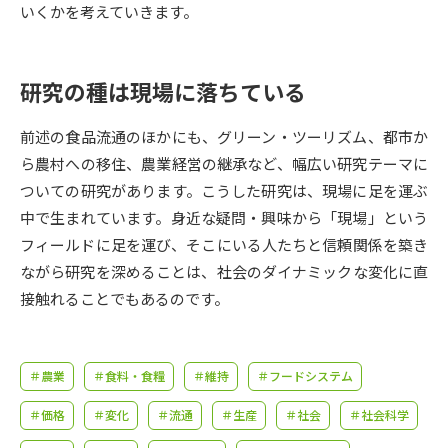
受験準備
資料検索
いくかを考えていきます。
志望校・出願校を調べる
研究の種は現場に落ちている
併願校選び
受験スケジュールを立てよう
前述の食品流通のほかにも、グリーン・ツーリズム、都市か
ら農村への移住、農業経営の継承など、幅広い研究テーマに
先輩が入学を決めた理由
テレメール全国一斉進学調査
ついての研究があります。こうした研究は、現場に足を運ぶ
中で生まれています。身近な疑問・興味から「現場」という
新生活お役立ちガイド
フィールドに足を運び、そこにいる人たちと信頼関係を築き
ながら研究を深めることは、社会のダイナミックな変化に直
接触れることでもあるのです。
学問発見
学問検索
＃農業
＃食料・食糧
＃維持
＃フードシステム
大学で学びたい学問発見
＃価格
＃変化
＃流通
＃生産
＃社会
＃社会科学