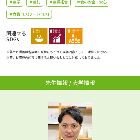
学問のミニ講義「夢ナビ講義」
＃農学
＃農村
＃農業経営
学問分野解説
＃食の安全・安心
＃食品ロス(フードロス)
学問の教科書
夢ナビライブ
関連する
ユーザーサポート
SDGs
※夢ナビ講義は各講師の見解にもとづく講義内容としてご理解ください。
Ｑ＆Ａ よくあるご質問
大学進学IDについて
※夢ナビ講義の内容に関するお問い合わせには対応しておりません。
資料の料金の
受付内容・発送状況の確認
お支払いについて
先生情報 / 大学情報
テレメール
個人情報取扱規定
お支払いサイト
テレメール進学カタログ
特定商取引表記
訂正のご案内