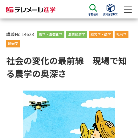
学問検索
資料請求BOX
資料請求
資料検索
講義No.14623
農学・農芸化学
農業経済学
経営学・商学
社会学
観光学
大学・短大の資料種類から請求
社会の変化の最前線 現場で知
る農学の奥深さ
大学パンフ
学部・学科パンフ
総合型選抜・学校推薦型選抜 募
大学入学共通テスト利用選抜の
集要項＆願書
募集要項＆願書
過去問題集
大学・短大以外の資料から請求