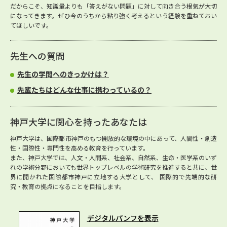
だからこそ、知識量よりも「答えがない問題」に対して向き合う根気が大切
になってきます。ぜひ今のうちから粘り強く考えるという経験を重ねておい
てほしいです。
先生への質問
先生の学問へのきっかけは？
先輩たちはどんな仕事に携わっているの？
神戸大学に関心を持ったあなたは
神戸大学は、国際都市神戸のもつ開放的な環境の中にあって、人間性・創造
性・国際性・専門性を高める教育を行っています。
また、神戸大学では、人文・人間系、社会系、自然系、生命・医学系のいず
れの学術分野においても世界トップレベルの学術研究を推進すると共に、世
界に開かれた国際都市神戸に立地する大学として、 国際的で先端的な研
究・教育の拠点になることを目指します。
デジタルパンフを表示