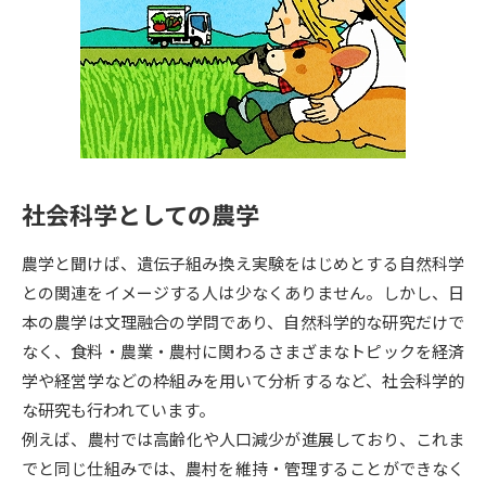
専門学校の資料請求
大学院の資料請求
大学入学共通テスト「受験案
留学・進学関連、塾・予備校
内」の請求
大学入学共通テスト「受験上の
高等学校卒業程度認定試験
配慮案内」の請求
幼稚園教員資格認定試験
小学校教員資格認定試験
社会科学としての農学
高等学校（情報）教員資格認定
試験
農学と聞けば、遺伝子組み換え実験をはじめとする自然科学
との関連をイメージする人は少なくありません。しかし、日
本の農学は文理融合の学問であり、自然科学的な研究だけで
大学研究
大学検索
なく、食料・農業・農村に関わるさまざまなトピックを経済
学や経営学などの枠組みを用いて分析するなど、社会科学的
な研究も行われています。
大学で学べる内容や特徴を調べる
例えば、農村では高齢化や人口減少が進展しており、これま
国際・グローバルに強い大学特
でと同じ仕組みでは、農村を維持・管理することができなく
新増設大学・学部・学科特集
集