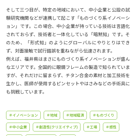
受験準備
資料検索
そして三つ目が、特定の地域において、中小企業と公設の試
験研究機関などが連携して起こす「ものづくり系イノベーシ
志望校・出願校を調べる
ョン」です。この場合、中小企業が持っている技術は言語化
されておらず、技術者と一体化している「暗黙知」です。そ
併願校選び
受験スケジュールを立てよう
のため、「形式知」のようにグローバルにやりとりはでき
ず、対面接触で試行錯誤を重ねながら伝達されます。
先輩が入学を決めた理由
テレメール全国一斉進学調査
例えば、福井県はまさにものづくり系イノベーションが盛ん
なエリアです。全国的に眼鏡フレームの製造で知られていま
新生活お役立ちガイド
すが、それだけに留まらず、チタン合金の素材と加工技術を
生かし、医師が使用するピンセットやはさみなどの手術具に
も挑戦しています。
学問発見
学問検索
＃イノベーション
＃地域
＃地域経済
＃ものづくり
大学で学びたい学問発見
＃中小企業
＃創造性(クリエイティブ)
＃工場
＃感性