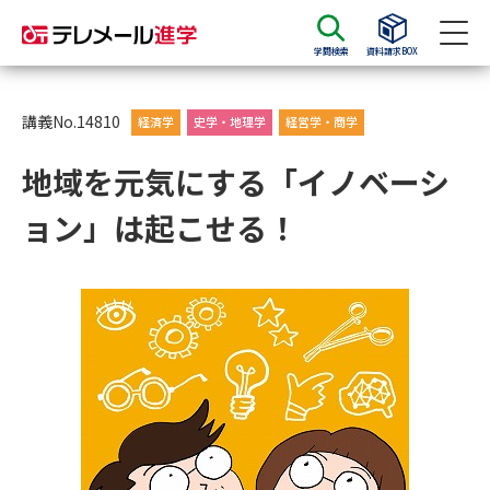
学問検索
資料請求BOX
資料請求
資料検索
講義No.14810
経済学
史学・地理学
経営学・商学
地域を元気にする「イノベーシ
大学・短大の資料種類から請求
ョン」は起こせる！
大学パンフ
学部・学科パンフ
総合型選抜・学校推薦型選抜 募
大学入学共通テスト利用選抜の
集要項＆願書
募集要項＆願書
過去問題集
大学・短大以外の資料から請求