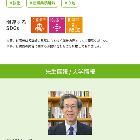
学問のミニ講義「夢ナビ講義」
学問分野解説
＃技術
＃産業集積地域
＃立地
学問の教科書
夢ナビライブ
関連する
SDGs
ユーザーサポート
※夢ナビ講義は各講師の見解にもとづく講義内容としてご理解ください。
※夢ナビ講義の内容に関するお問い合わせには対応しておりません。
Ｑ＆Ａ よくあるご質問
大学進学IDについて
資料の料金の
先生情報 / 大学情報
受付内容・発送状況の確認
お支払いについて
テレメール
個人情報取扱規定
お支払いサイト
テレメール進学カタログ
特定商取引表記
訂正のご案内