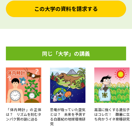
この大学の資料を請求する
同じ「大学」の講義
「体内時計」の正体
恐竜が吸っていた空気
高温に強くする遺伝子
は？ リズムを刻むタ
とは？ 未来を予測す
はコレだ！ 酷暑に立
ンパク質の謎に迫る
る白亜紀の地球環境研
ち向かうイネ育種研究
究