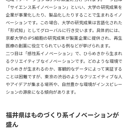
「サイエンス系イノベーション」といい、大学の研究成果を
データサイエンス特集
奨学金・特待生制度特集
企業が事業化したり、製品化したりすることで生まれるイノ
ベーションです。この場合、大学の研究成果は言語化された
デジタルパンフレット
進路の３択
「形式知」としてグローバルに行き交います。具体的には、
京都大学のiPS細胞の研究成果が製薬企業に提供され、再生
新学年スタート号特集ページ
新学年スタート号特集ページ
医療の創薬に役立てられている例などが挙げられます。
（高3生用）
（高2生用）
二つ目は「感性系イノベーション」で、ひらめきから生まれ
SELFBRAND特集ページ
るクリエイティブなイノベーションです。どのような環境で
ひらめきが生まれるのか、客観的なデータによって実証する
オープンキャンパスなどを調べる
ことは困難ですが、東京の渋谷のようなクリエイティブな人
やアイデアが集まる場所や、自然豊かな環境がインスピレー
オープンキャンパス検索
実施プログラムから探す
ションの源泉になる傾向があります。
来場型・Web型イベント特集
夢ナビライブ
福井県はものづくり系イノベーションが
盛ん