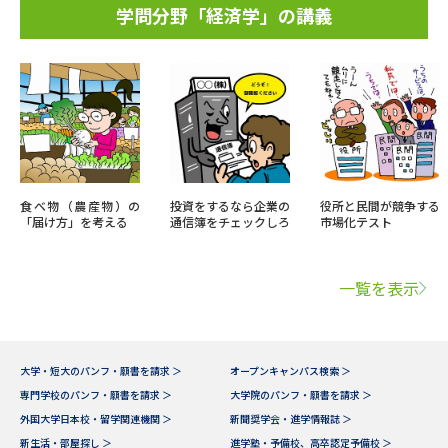
学問分野「経済学」の講義
食べ物（農産物）の
投資をするなら企業の
役所と民間が競争する
「届け方」を考える
通信簿をチェックしろ
市場化テスト
一覧を表示
大学・短大のパンフ・願書を請求 ＞
オープンキャンパス検索 ＞
専門学校のパンフ・願書を請求 ＞
大学院のパンフ・願書を請求 ＞
外国大学日本校・留学関連機関 ＞
新聞奨学会・進学情報誌 ＞
新生活・部屋探し ＞
進学塾・予備校、高卒認定予備校 ＞