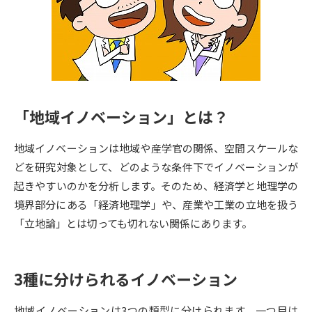
専門学校の資料請求
大学院の資料請求
大学入学共通テスト「受験案
留学・進学関連、塾・予備校
内」の請求
大学入学共通テスト「受験上の
高等学校卒業程度認定試験
配慮案内」の請求
「地域イノベーション」とは？
幼稚園教員資格認定試験
小学校教員資格認定試験
地域イノベーションは地域や産学官の関係、空間スケールな
高等学校（情報）教員資格認定
試験
どを研究対象として、どのような条件下でイノベーションが
起きやすいのかを分析します。そのため、経済学と地理学の
境界部分にある「経済地理学」や、産業や工業の立地を扱う
大学研究
大学検索
「立地論」とは切っても切れない関係にあります。
大学で学べる内容や特徴を調べる
3種に分けられるイノベーション
国際・グローバルに強い大学特
新増設大学・学部・学科特集
集
地域イノベーションは3つの類型に分けられます。一つ目は