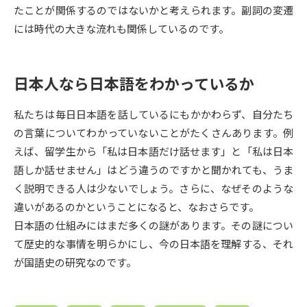
受験準備
資料検索
たことが関係するのではないかと考えられます。副詞の変遷
には時代の大きな流れも関係しているのです。
志望校・出願校を調べる
日本人なら日本語をわかっているか
併願校選び
受験スケジュールを立てよう
私たちは毎日日本語を話しているにもかかわらず、自分たち
先輩が入学を決めた理由
テレメール全国一斉進学調査
の言葉についてわかっていないことがたくさんあります。例
えば、留学生から「私は日本語だけ話せます」と「私は日本
新生活お役立ちガイド
語しか話せません」はどう違うのですかと聞かれても、うま
く説明できる人は少ないでしょう。さらに、なぜそのような
違いがあるのかということになると、なおさらです。
学問発見
学問検索
日本語の仕組みにはまだ多くの謎があります。その謎につい
て歴史的な事情を明らかにし、今の日本語を理解する、それ
が国語史の研究なのです。
大学で学びたい学問発見