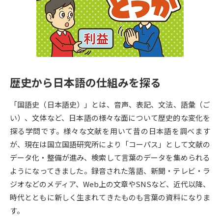
専門学校の資料請求
大学院の資料請求
大学入学共通テスト「受験案
留学・進学関連、塾・予備校
内」の請求
大学入学共通テスト「受験上の
高等学校卒業程度認定試験
配慮案内」の請求
歴史から日本語の仕組みを探る
幼稚園教員資格認定試験
小学校教員資格認定試験
「国語史（日本語史）」とは、音声、表記、文法、語彙（ご
高等学校（情報）教員資格認定
試験
い）、文体など、日本語の様々な面について歴史的な変化を
探る学問です。様々な文献を用いて昔の日本語を調べます
が、現在は国立国語研究所により「コーパス」として文献の
大学研究
大学検索
データ化・整備が進み、検索して言葉のデータを集められる
ようになってきました。録音された落語、新聞・テレビ・ラ
ジオなどのメディア、Web上の文章やSNSなど、近代以降、
大学で学べる内容や特徴を調べる
時代とともに新しく生まれてきたものも言葉の資料になりま
国際・グローバルに強い大学特
す。
新増設大学・学部・学科特集
集