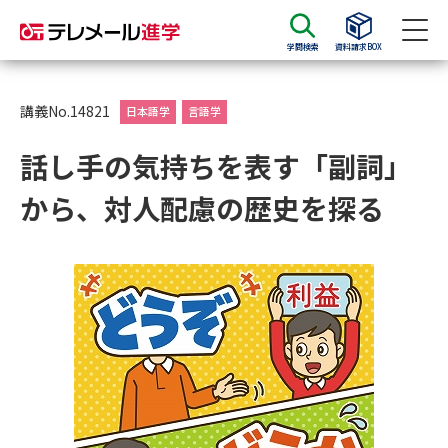
学問検索
資料請求BOX
資料請求
資料検索
講義No.14821
日本語学
言語学
話し手の気持ちを表す「副詞」
大学・短大の資料種類から請求
から、対人配慮の歴史を探る
大学パンフ
学部・学科パンフ
総合型選抜・学校推薦型選抜 募
大学入学共通テスト利用選抜の
集要項＆願書
募集要項＆願書
過去問題集
大学・短大以外の資料から請求