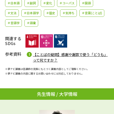
学問のミニ講義「夢ナビ講義」
学問分野解説
＃日本語
＃副詞
＃変化
＃コーパス
＃国語
＃文法
＃日本語学
＃歴史
＃気持ち
＃言葉(ことば)
学問の教科書
夢ナビライブ
＃言語学
＃語彙
ユーザーサポート
関連する
SDGs
Ｑ＆Ａ よくあるご質問
大学進学IDについて
参考資料
【ことばの疑問】感謝や謝罪で使う「どうも」
資料の料金の
受付内容・発送状況の確認
お支払いについて
って何ですか？
※夢ナビ講義は各講師の見解にもとづく講義内容としてご理解ください。
テレメール
個人情報取扱規定
お支払いサイト
※夢ナビ講義の内容に関するお問い合わせには対応しておりません。
テレメール進学カタログ
特定商取引表記
訂正のご案内
先生情報 / 大学情報