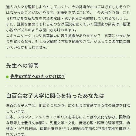
過去の人々を理解しようとしていくと、今の常識がかつては必ずしもそうで
はなかったことがわかります。国語史を学ぶことで、「今の当たり前」にと
らわれがちな私たちを言葉の常識・思い込みから解放してくれるでしょう。
また、証拠を集めてそれらをつなげ仮説を立てていく国語史の研究は、推理
小説やパズルのような面白さも味わえます。
コミュニケーションや言葉遣いに苦手意識がありますか？ 言葉にひっかか
りを覚えるなら、むしろ客観的に言葉を観察できて、かえってこの学問に向
いているかもしれません。
先生への質問
先生の学問へのきっかけは？
白百合女子大学に関心を持ったあなたは
白百合女子大学は、他者とつながり、広く社会に貢献する女性の育成を目指
しています。
日本、フランス、アメリカ・イギリスを中心にことばや文化を学び、国際的
な思考力を養う文学部と、児童文学・文化、発達心理・臨床心理学研究、幼
稚園・小学校教諭、保育士養成を行う人間総合学部の2学部6学科で構成さ
れています。