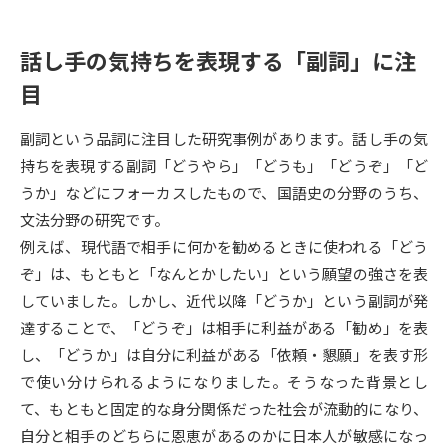
データサイエンス特集
奨学金・特待生制度特集
話し手の気持ちを表現する「副詞」に注
目
デジタルパンフレット
進路の３択
副詞という品詞に注目した研究事例があります。話し手の気
新学年スタート号特集ページ
新学年スタート号特集ページ
（高3生用）
（高2生用）
持ちを表現する副詞「どうやら」「どうも」「どうぞ」「ど
うか」などにフォーカスしたもので、国語史の分野のうち、
SELFBRAND特集ページ
文法分野の研究です。
例えば、現代語で相手に何かを勧めるときに使われる「どう
オープンキャンパスなどを調べる
ぞ」は、もともと「なんとかしたい」という願望の強さを表
していました。しかし、近代以降「どうか」という副詞が発
オープンキャンパス検索
実施プログラムから探す
達することで、「どうぞ」は相手に利益がある「勧め」を表
し、「どうか」は自分に利益がある「依頼・懇願」を表す形
来場型・Web型イベント特集
夢ナビライブ
で使い分けられるようになりました。そうなった背景とし
て、もともと固定的な身分関係だった社会が流動的になり、
自分と相手のどちらに恩恵があるのかに日本人が敏感になっ