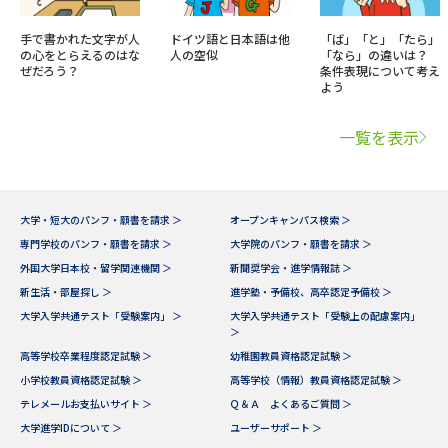
手で書かれた文字が人
ドイツ語と日本語は他
「ば」「と」「たら」
の心をとらえるのはな
人の空似
「なら」の違いは？
ぜだろう？
条件表現について考え
よう
一覧を表示
大学・短大のパンフ・願書を請求 ＞
オープンキャンパス検索 ＞
専門学校のパンフ・願書を請求 ＞
大学院のパンフ・願書を請求 ＞
外国大学日本校・留学関連機関 ＞
新聞奨学会・進学情報誌 ＞
新生活・部屋探し ＞
進学塾・予備校、高卒認定予備校 ＞
大学入学共通テスト「受験案内」 ＞
大学入学共通テスト「受験上の配慮案内」
＞
高等学校卒業程度認定試験 ＞
幼稚園教員資格認定試験 ＞
小学校教員資格認定試験 ＞
高等学校（情報）教員資格認定試験 ＞
テレメールお支払いサイト ＞
Ｑ＆Ａ よくあるご質問 ＞
大学進学IDについて ＞
ユーザーサポート ＞