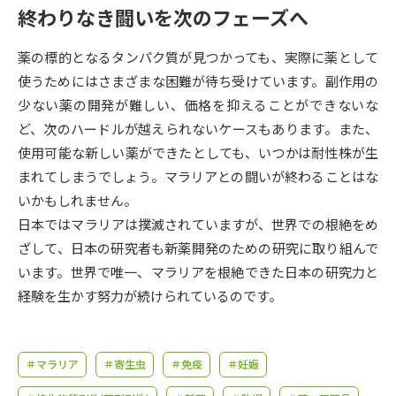
受験準備
資料検索
終わりなき闘いを次のフェーズへ
薬の標的となるタンパク質が見つかっても、実際に薬として
志望校・出願校を調べる
使うためにはさまざまな困難が待ち受けています。副作用の
少ない薬の開発が難しい、価格を抑えることができないな
併願校選び
受験スケジュールを立てよう
ど、次のハードルが越えられないケースもあります。また、
使用可能な新しい薬ができたとしても、いつかは耐性株が生
先輩が入学を決めた理由
テレメール全国一斉進学調査
まれてしまうでしょう。マラリアとの闘いが終わることはな
いかもしれません。
新生活お役立ちガイド
日本ではマラリアは撲滅されていますが、世界での根絶をめ
ざして、日本の研究者も新薬開発のための研究に取り組んで
います。世界で唯一、マラリアを根絶できた日本の研究力と
学問発見
学問検索
経験を生かす努力が続けられているのです。
大学で学びたい学問発見
＃マラリア
＃寄生虫
＃免疫
＃妊娠