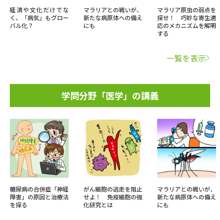
経済や文化だけでな
マラリアとの戦いが、
マラリア原虫の弱点を
く、「病気」もグロー
新たな病原体への備え
探せ！ 巧妙な寄生適
バル化？
にも
応のメカニズムを解明
する
一覧を表示
学問分野「医学」の講義
糖尿病の合併症「神経
がん細胞の逃走を阻止
マラリアとの戦いが、
障害」の原因と治療法
せよ！ 免疫細胞の強
新たな病原体への備え
を探る
化研究とは
にも