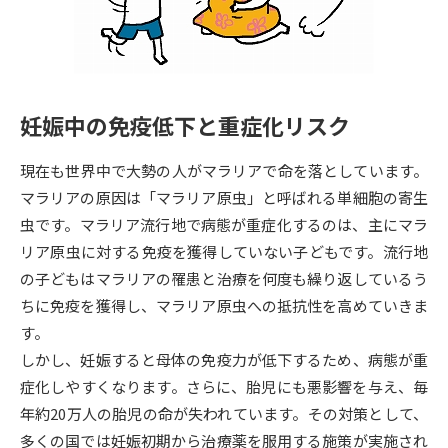
専門学校の資料請求
大学院の資料請求
大学入学共通テスト「受験案
留学・進学関連、塾・予備校
内」の請求
大学入学共通テスト「受験上の
高等学校卒業程度認定試験
妊娠中の免疫低下と重症化リスク
配慮案内」の請求
幼稚園教員資格認定試験
小学校教員資格認定試験
現在も世界中で大勢の人がマラリアで命を落としています。
マラリアの原因は「マラリア原虫」と呼ばれる単細胞の寄生
高等学校（情報）教員資格認定
虫です。マラリア流行地で病態が重症化するのは、主にマラ
試験
リア原虫に対する免疫を獲得していない子どもです。流行地
の子どもはマラリアの罹患と治療を何度も繰り返しているう
大学研究
大学検索
ちに免疫を獲得し、マラリア原虫への抵抗性を高めていきま
す。
しかし、妊娠すると母体の免疫力が低下するため、病態が重
大学で学べる内容や特徴を調べる
症化しやすくなります。さらに、胎児にも悪影響を与え、毎
年約20万人の胎児の命が失われています。その対策として、
国際・グローバルに強い大学特
新増設大学・学部・学科特集
多くの国では妊娠初期から治療薬を服用する施策が実施され
集