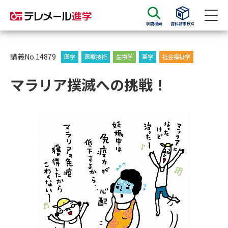
学問検索
資料請求BOX
資料請求
資料検索
講義No.14879
医学
医療技術
生物学
薬学
社会福祉学
マラリア撲滅への挑戦！
大学・短大の資料種類から請求
大学パンフ
学部・学科パンフ
総合型選抜・学校推薦型選抜 募
大学入学共通テスト利用選抜の
集要項＆願書
募集要項＆願書
過去問題集
大学・短大以外の資料から請求