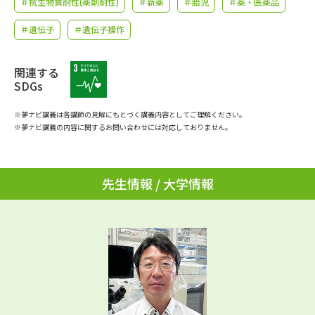
＃抗生物質耐性(薬剤耐性)
＃新薬
＃胎児
＃薬・医薬品
学問のミニ講義「夢ナビ講義」
学問分野解説
＃遺伝子
＃遺伝子操作
学問の教科書
夢ナビライブ
関連する
ユーザーサポート
SDGs
※夢ナビ講義は各講師の見解にもとづく講義内容としてご理解ください。
Ｑ＆Ａ よくあるご質問
大学進学IDについて
※夢ナビ講義の内容に関するお問い合わせには対応しておりません。
資料の料金の
受付内容・発送状況の確認
お支払いについて
先生情報 / 大学情報
テレメール
個人情報取扱規定
お支払いサイト
テレメール進学カタログ
特定商取引表記
訂正のご案内