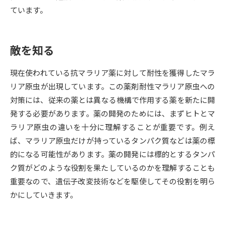
ています。
データサイエンス特集
奨学金・特待生制度特集
敵を知る
デジタルパンフレット
進路の３択
新学年スタート号特集ページ
新学年スタート号特集ページ
現在使われている抗マラリア薬に対して耐性を獲得したマラ
（高3生用）
（高2生用）
リア原虫が出現しています。この薬剤耐性マラリア原虫への
対策には、従来の薬とは異なる機構で作用する薬を新たに開
SELFBRAND特集ページ
発する必要があります。薬の開発のためには、まずヒトとマ
ラリア原虫の違いを十分に理解することが重要です。例え
オープンキャンパスなどを調べる
ば、マラリア原虫だけが持っているタンパク質などは薬の標
的になる可能性があります。薬の開発には標的とするタンパ
オープンキャンパス検索
実施プログラムから探す
ク質がどのような役割を果たしているのかを理解することも
重要なので、遺伝子改変技術などを駆使してその役割を明ら
来場型・Web型イベント特集
夢ナビライブ
かにしていきます。