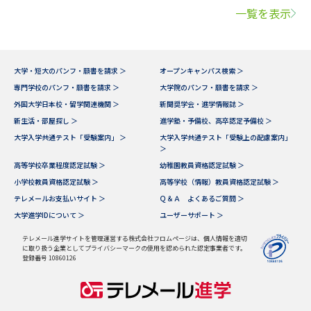
一覧を表示
大学・短大のパンフ・願書を請求 ＞
オープンキャンパス検索 ＞
専門学校のパンフ・願書を請求 ＞
大学院のパンフ・願書を請求 ＞
外国大学日本校・留学関連機関 ＞
新聞奨学会・進学情報誌 ＞
新生活・部屋探し ＞
進学塾・予備校、高卒認定予備校 ＞
大学入学共通テスト「受験案内」 ＞
大学入学共通テスト「受験上の配慮案内」
＞
高等学校卒業程度認定試験 ＞
幼稚園教員資格認定試験 ＞
小学校教員資格認定試験 ＞
高等学校（情報）教員資格認定試験 ＞
テレメールお支払いサイト ＞
Ｑ＆Ａ よくあるご質問 ＞
大学進学IDについて ＞
ユーザーサポート ＞
テレメール進学サイトを管理運営する株式会社フロムページは、個人情報を適切
に取り扱う企業としてプライバシーマークの使用を認められた認定事業者です。
登録番号 10860126