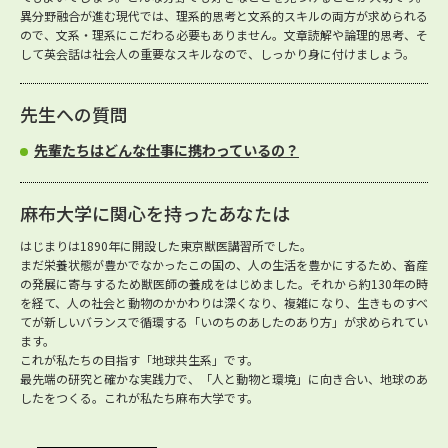
異分野融合が進む現代では、理系的思考と文系的スキルの両方が求められる
ので、文系・理系にこだわる必要もありません。文章読解や論理的思考、そ
して英会話は社会人の重要なスキルなので、しっかり身に付けましょう。
先生への質問
先輩たちはどんな仕事に携わっているの？
麻布大学に関心を持ったあなたは
はじまりは1890年に開設した東京獣医講習所でした。
まだ栄養状態が豊かでなかったこの国の、人の生活を豊かにするため、畜産
の発展に寄与するため獣医師の養成をはじめました。それから約130年の時
を経て、人の社会と動物のかかわりは深くなり、複雑になり、生きものすべ
てが新しいバランスで循環する「いのちのあしたのあり方」が求められてい
ます。
これが私たちの目指す「地球共生系」です。
最先端の研究と確かな実践力で、「人と動物と環境」に向き合い、地球のあ
したをつくる。これが私たち麻布大学です。