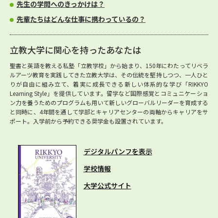
先生の学問へのきっかけは？
先輩たちはどんな仕事に携わっているの？
立教大学に関心を持ったあなたは
聖書と英語を教える私塾「立教学校」から始まり、150年にわたってリベラ
ルアーツ教育を実践してきた立教大学は、その伝統を堅持しつつ、一人ひと
りが自由に組み立て、着実に成長できる新しい体系的な学び「RIKKYO
Learning Style」を提供しています。留学など国際感覚とコミュニケーショ
ン力を養うためのプログラムも用いて新しいグローバルリーダーを育成する
と同時に、4年間を通して学部とキャリアセンターの両軸からキャリアをサ
ポート。入学前から予約できる奨学金も設置されています。
デジタルパンフを表示
学校情報
大学公式サイト