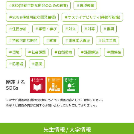
学問のミニ講義「夢ナビ講義」
学問分野解説
＃ESD(持続可能な開発のための教育)
＃環境教育
＃SDGs(持続可能な開発目標)
＃サステイナビリティ(持続可能性)
学問の教科書
夢ナビライブ
＃住民参加
＃学習・学び
＃対立
＃対等
＃復興
ユーザーサポート
＃持続可能な開発
＃教育
＃東日本大震災
＃民主主義
Ｑ＆Ａ よくあるご質問
大学進学IDについて
＃環境
＃社会課題
＃自然環境
＃課題解決
＃関係性
＃防潮堤
＃震災
資料の料金の
受付内容・発送状況の確認
お支払いについて
関連する
テレメール
個人情報取扱規定
お支払いサイト
SDGs
テレメール進学カタログ
※夢ナビ講義は各講師の見解にもとづく講義内容としてご理解ください。
特定商取引表記
訂正のご案内
※夢ナビ講義の内容に関するお問い合わせには対応しておりません。
先生情報 / 大学情報