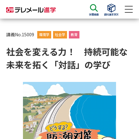
学問検索
資料請求BOX
資料請求
資料検索
講義No.15009
環境学
社会学
教育
社会を変える力！ 持続可能な
大学・短大の資料種類から請求
未来を拓く「対話」の学び
大学パンフ
学部・学科パンフ
総合型選抜・学校推薦型選抜 募
大学入学共通テスト利用選抜の
集要項＆願書
募集要項＆願書
過去問題集
大学・短大以外の資料から請求