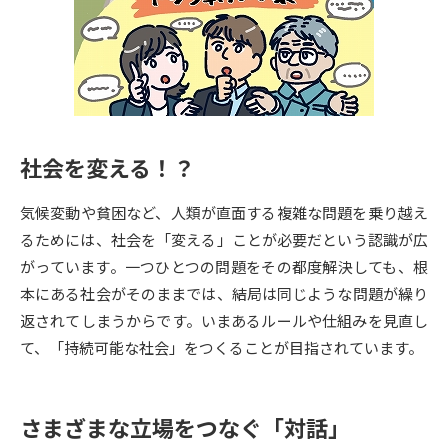
専門学校の資料請求
大学院の資料請求
大学入学共通テスト「受験案
留学・進学関連、塾・予備校
内」の請求
大学入学共通テスト「受験上の
高等学校卒業程度認定試験
配慮案内」の請求
社会を変える！？
幼稚園教員資格認定試験
小学校教員資格認定試験
気候変動や貧困など、人類が直面する複雑な問題を乗り越え
高等学校（情報）教員資格認定
試験
るためには、社会を「変える」ことが必要だという認識が広
がっています。一つひとつの問題をその都度解決しても、根
本にある社会がそのままでは、結局は同じような問題が繰り
大学研究
大学検索
返されてしまうからです。いまあるルールや仕組みを見直し
て、「持続可能な社会」をつくることが目指されています。
大学で学べる内容や特徴を調べる
さまざまな立場をつなぐ「対話」
国際・グローバルに強い大学特
新増設大学・学部・学科特集
集