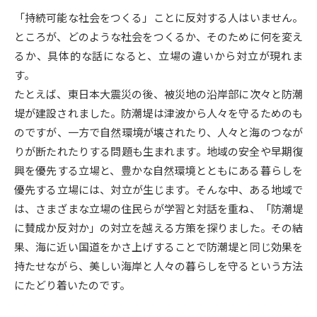
「持続可能な社会をつくる」ことに反対する人はいません。
データサイエンス特集
奨学金・特待生制度特集
ところが、どのような社会をつくるか、そのために何を変え
るか、具体的な話になると、立場の違いから対立が現れま
デジタルパンフレット
進路の３択
す。
たとえば、東日本大震災の後、被災地の沿岸部に次々と防潮
新学年スタート号特集ページ
新学年スタート号特集ページ
堤が建設されました。防潮堤は津波から人々を守るためのも
（高3生用）
（高2生用）
のですが、一方で自然環境が壊されたり、人々と海のつなが
SELFBRAND特集ページ
りが断たれたりする問題も生まれます。地域の安全や早期復
興を優先する立場と、豊かな自然環境とともにある暮らしを
オープンキャンパスなどを調べる
優先する立場には、対立が生じます。そんな中、ある地域で
は、さまざまな立場の住民らが学習と対話を重ね、「防潮堤
オープンキャンパス検索
実施プログラムから探す
に賛成か反対か」の対立を越える方策を探りました。その結
果、海に近い国道をかさ上げすることで防潮堤と同じ効果を
来場型・Web型イベント特集
夢ナビライブ
持たせながら、美しい海岸と人々の暮らしを守るという方法
にたどり着いたのです。